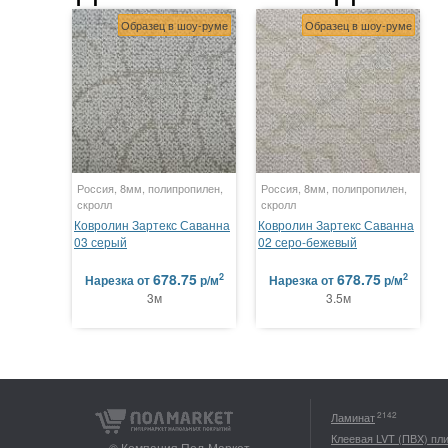
Образец в шоу-руме
Образец в шоу-руме
Россия, 8мм, полипропилен,
Россия, 8мм, полипропилен,
скролл
скролл
Ковролин Зартекс Саванна
Ковролин Зартекс Саванна
03 серый
02 серо-бежевый
678.75
678.75
2
2
Нарезка
от
р/м
Нарезка
от
р/м
3м
3.5м
2142
Ламинат
Клеевая LVT (ПВХ) пл
© Компания Пол-Маркет,