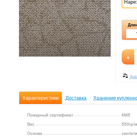
Наре
Длин
+
Доб
Характеристики
Доставка
Хранение купленно
Пожарный сертификат
КМ5
Вес
550гр/
Основа
синтети