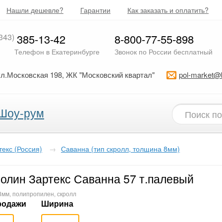
Нашли дешевле?
Гарантии
Как заказать и оплатить?
343)
385-13-42
8-800-77-55-898
Телефон в Екатеринбурге
Звонок по России бесплатный
ул.Московская 198, ЖК "Московский квартал"
pol-market@
Шоу-рум
текс (Россия)
→
Саванна (тип скролл, толщина 8мм)
олин Зартекс Саванна 57 т.палевый
8мм, полипропилен, скролл
родажи
Ширина