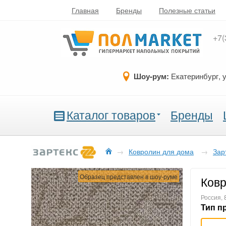
Главная
Бренды
Полезные статьи
+7(
Шоу-рум:
Екатеринбург, 
Каталог товаров
Бренды
→
Ковролин для дома
→
Зар
Образец представлен в шоу-руме
Ковр
Россия, 
Тип п