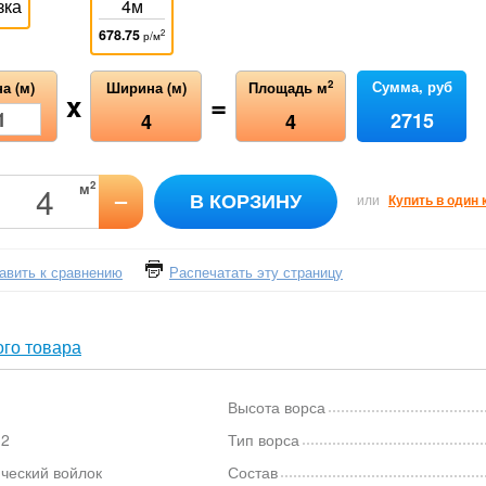
зка
4м
678.75
2
р/м
Сумма, руб
2
а (м)
Ширина (м)
Площадь м
x
=
2715
4
4
2
м
–
В КОРЗИНУ
или
Купить в один 
авить к сравнению
Распечатать эту страницу
го товара
Высота ворса
м2
Тип ворса
ческий войлок
Состав