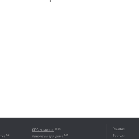
Главная
1886
SPC ламинат
Бренды
781
242
итка
Линолеум для дома