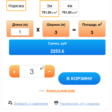
Нарезка
3м
4м
751.20
751.20
2
2
р/м
р/м
2
Длина (м)
Ширина (м)
Площадь м
x
=
3
3
Сумма, руб
2253.6
2
м
–
+
В КОРЗИНУ
или
Купить в один клик
Добавить к сравнению
Распечатать эту страницу