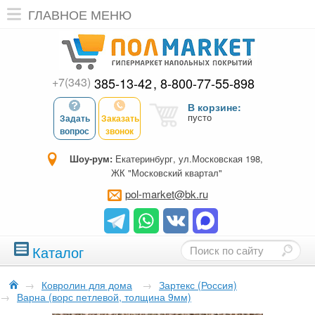
ГЛАВНОЕ МЕНЮ
+7(343)
385-13-42
8-800-77-55-898
В корзине:
пусто
Задать
Заказать
вопрос
звонок
Шоу-рум:
Екатеринбург, ул.Московская 198,
ЖК "Московский квартал"
pol-market@bk.ru
Каталог
→
Ковролин для дома
→
Зартекс (Россия)
→
Варна (ворс петлевой, толщина 9мм)