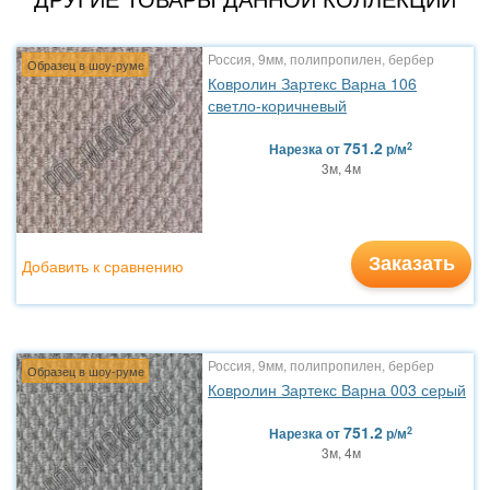
Россия, 9мм, полипропилен, бербер
Образец в шоу-руме
Ковролин Зартекс Варна 106
светло-коричневый
751.2
2
Нарезка
от
р/м
3м, 4м
Заказать
Добавить к сравнению
Россия, 9мм, полипропилен, бербер
Образец в шоу-руме
Ковролин Зартекс Варна 003 серый
751.2
2
Нарезка
от
р/м
3м, 4м