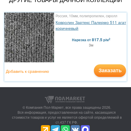
Россия, 10мм, полипропилен, скролл
Ковролин Зартекс Палермо 511 агат
коричневый
817.5
2
Нарезка
от
р/м
3м
Заказать
Добавить к сравнению
© Компания Пол-Маркет,
все права защищены 2026.
Вся информация, предоставленная на сайте, касающаяся
стоимости товаров и услуг не является офертой определяемой в
ст.437 ГК РФ.