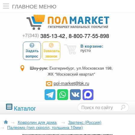
ГЛАВНОЕ МЕНЮ
+7(343)
385-13-42
8-800-77-55-898
В корзине:
пусто
Задать
Заказать
вопрос
звонок
Шоу-рум:
Екатеринбург, ул.Московская 198,
ЖК "Московский квартал"
pol-market@bk.ru
Каталог
→
Ковролин для дома
→
Зартекс (Россия)
→
Палермо (тип скролл, толщина 10мм)