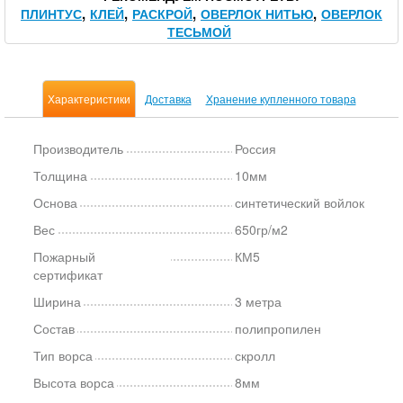
ПЛИНТУС
КЛЕЙ
РАСКРОЙ
ОВЕРЛОК НИТЬЮ
ОВЕРЛОК
ТЕСЬМОЙ
Характеристики
Доставка
Хранение купленного товара
Производитель
Россия
Толщина
10мм
Основа
синтетический войлок
Вес
650гр/м2
Пожарный
КМ5
сертификат
Ширина
3 метра
Состав
полипропилен
Тип ворса
скролл
Высота ворса
8мм