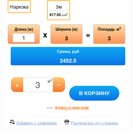
Нарезка
3м
817.50
2
р/м
2
Длина (м)
Ширина (м)
Площадь м
x
=
3
3
Сумма, руб
2452.5
2
м
–
+
В КОРЗИНУ
или
Купить в один клик
Добавить к сравнению
Распечатать эту страницу