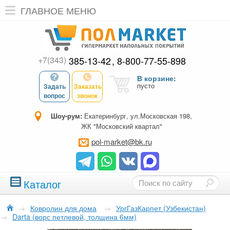
ГЛАВНОЕ МЕНЮ
+7(343)
385-13-42
8-800-77-55-898
В корзине:
пусто
Задать
Заказать
вопрос
звонок
Шоу-рум:
Екатеринбург, ул.Московская 198,
ЖК "Московский квартал"
pol-market@bk.ru
Каталог
→
Ковролин для дома
→
УргГазКарпет (Узбекистан)
→
Darta (ворс петлевой, толщина 6мм)