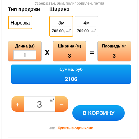
Узбекистан, 6мм, полипропилен, петля
Тип продажи
Ширина
Нарезка
3м
4м
702.00
702.00
2
2
р/м
р/м
2
Длина (м)
Ширина (м)
Площадь м
x
=
3
3
Сумма, руб
2106
2
м
–
+
В КОРЗИНУ
или
Купить в один клик