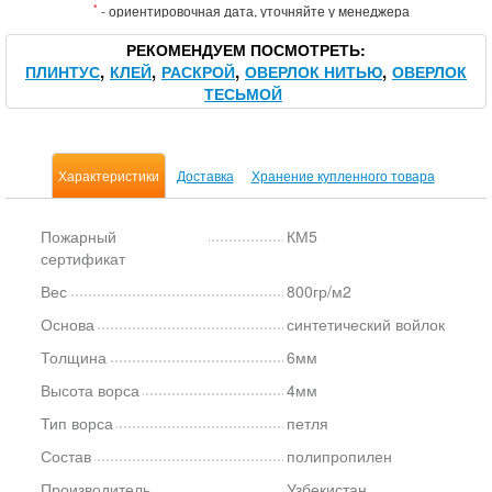
*
- ориентировочная дата, уточняйте у менеджера
РЕКОМЕНДУЕМ ПОСМОТРЕТЬ
ПЛИНТУС
КЛЕЙ
РАСКРОЙ
ОВЕРЛОК НИТЬЮ
ОВЕРЛОК
ТЕСЬМОЙ
Характеристики
Доставка
Хранение купленного товара
Пожарный
КМ5
сертификат
Вес
800гр/м2
Основа
синтетический войлок
Толщина
6мм
Высота ворса
4мм
Тип ворса
петля
Состав
полипропилен
Производитель
Узбекистан