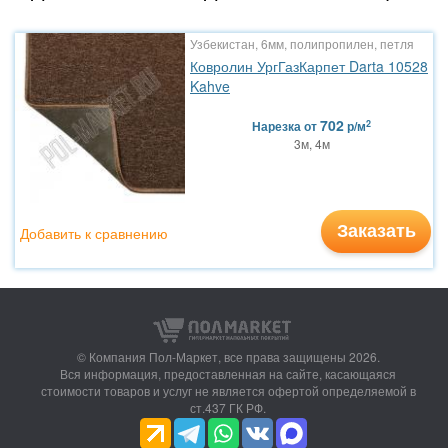
Узбекистан, 6мм, полипропилен, петля
Ковролин УргГазКарпет Darta 10528
Kahve
702
2
Нарезка
от
р/м
3м, 4м
Заказать
Добавить к сравнению
© Компания Пол-Маркет,
все права защищены 2026.
Вся информация, предоставленная на сайте, касающаяся
стоимости товаров и услуг не является офертой определяемой в
ст.437 ГК РФ.