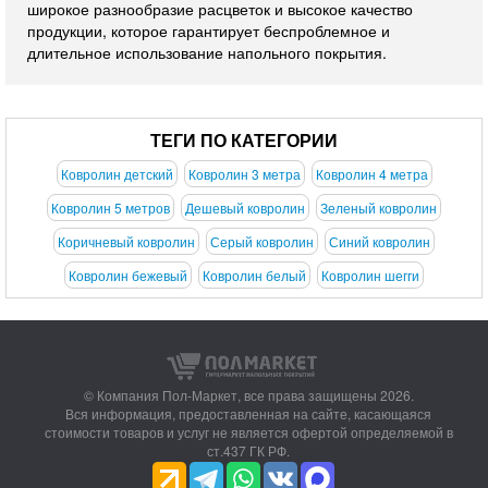
широкое разнообразие расцветок и высокое качество
продукции, которое гарантирует беспроблемное и
длительное использование напольного покрытия.
ТЕГИ ПО КАТЕГОРИИ
Ковролин детский
Ковролин 3 метра
Ковролин 4 метра
Ковролин 5 метров
Дешевый ковролин
Зеленый ковролин
Коричневый ковролин
Серый ковролин
Синий ковролин
Ковролин бежевый
Ковролин белый
Ковролин шегги
© Компания Пол-Маркет,
все права защищены 2026.
Вся информация, предоставленная на сайте, касающаяся
стоимости товаров и услуг не является офертой определяемой в
ст.437 ГК РФ.