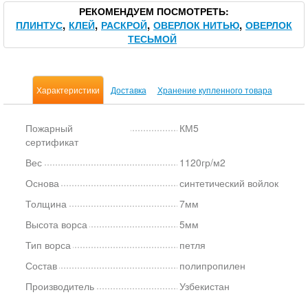
РЕКОМЕНДУЕМ ПОСМОТРЕТЬ
ПЛИНТУС
КЛЕЙ
РАСКРОЙ
ОВЕРЛОК НИТЬЮ
ОВЕРЛОК
ТЕСЬМОЙ
Характеристики
Доставка
Хранение купленного товара
Пожарный
КМ5
сертификат
Вес
1120гр/м2
Основа
синтетический войлок
Толщина
7мм
Высота ворса
5мм
Тип ворса
петля
Состав
полипропилен
Производитель
Узбекистан