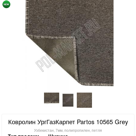
Ковролин УргГазКарпет Partos 10565 Grey
Узбекистан, 7мм, полипропилен, петля