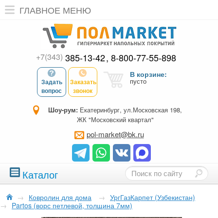
ГЛАВНОЕ МЕНЮ
+7(343)
385-13-42
8-800-77-55-898
В корзине:
пусто
Задать
Заказать
вопрос
звонок
Шоу-рум:
Екатеринбург, ул.Московская 198,
ЖК "Московский квартал"
pol-market@bk.ru
Каталог
→
Ковролин для дома
→
УргГазКарпет (Узбекистан)
→
Partos (ворс петлевой, толщина 7мм)