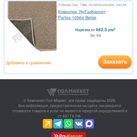
Узбекистан, 7мм, полипропилен, петля
Ковролин УргГазКарпет
Partos 10564 Beige
662.5
2
Нарезка
от
р/м
3м, 4м
Заказать
Добавить к сравнению
© Компания Пол-Маркет,
все права защищены 2026.
Вся информация, предоставленная на сайте, касающаяся
стоимости товаров и услуг не является офертой определяемой в
ст.437 ГК РФ.