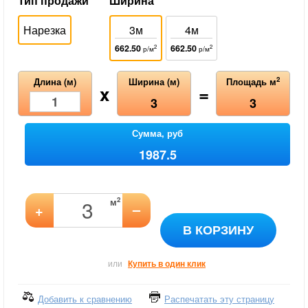
Тип продажи
Ширина
Нарезка
3м
4м
662.50
662.50
2
2
р/м
р/м
2
Длина (м)
Ширина (м)
Площадь м
x
=
3
3
Сумма, руб
1987.5
2
м
–
+
В КОРЗИНУ
или
Купить в один клик
Добавить к сравнению
Распечатать эту страницу