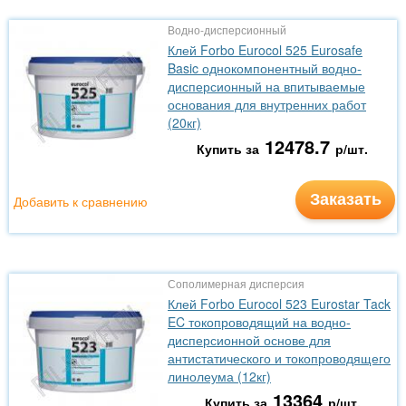
Водно-дисперсионный
Клей Forbo Eurocol 525 Eurosafe
Basic однокомпонентный водно-
дисперсионный на впитываемые
основания для внутренних работ
(20кг)
12478.7
Купить за
р/шт.
Заказать
Добавить к сравнению
Сополимерная дисперсия
Клей Forbo Eurocol 523 Eurostar Tack
EC токопроводящий на водно-
дисперсионной основе для
антистатического и токопроводящего
линолеума (12кг)
13364
Купить за
р/шт.