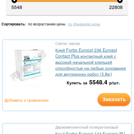
5548
22808
Сортировать:
по возрастанию цены
по убыванию цены
Смола / каучук
Клей Forbo Eurocol 236 Eurosol
Contact Plus контактный клей с
высокой начальной клеящей
способностью на любые основания
для внутренних работ (3.8кг)
5548.4
Купить за
р/шт.
Заказать
Добавить к сравнению
Двухкомпонентный полиуретановый
Клей Forbo Eurocol 144 Euromix PU