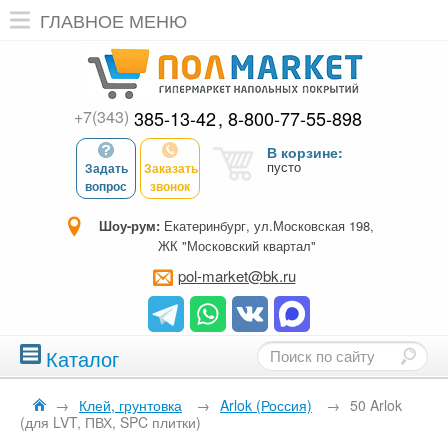
ГЛАВНОЕ МЕНЮ
+7(343)
385-13-42
8-800-77-55-898
В корзине:
пусто
Задать
Заказать
вопрос
звонок
Шоу-рум:
Екатеринбург, ул.Московская 198,
ЖК "Московский квартал"
pol-market@bk.ru
Каталог
→
Клей, грунтовка
→
Arlok (Россия)
→
50 Arlok
(для LVT, ПВХ, SPC плитки)