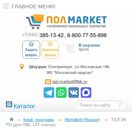
ГЛАВНОЕ МЕНЮ
+7(343)
385-13-42
8-800-77-55-898
В корзине:
пусто
Задать
Заказать
вопрос
звонок
Шоу-рум:
Екатеринбург, ул.Московская 198,
ЖК "Московский квартал"
pol-market@bk.ru
Каталог
→
Клей, грунтовка
→
Homakoll (Россия)
→
TILE 2K
PU (для ПВХ, LVT плитки)