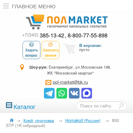
ГЛАВНОЕ МЕНЮ
+7(343)
385-13-42
8-800-77-55-898
В корзине:
пусто
Задать
Заказать
вопрос
звонок
Шоу-рум:
Екатеринбург, ул.Московская 198,
ЖК "Московский квартал"
pol-market@bk.ru
Каталог
→
Клей, грунтовка
→
Homakoll (Россия)
→
850
STP (1K гибридный)