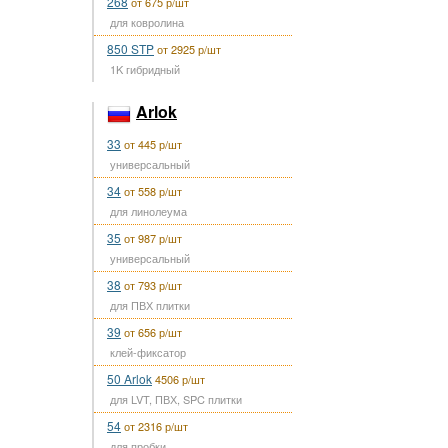
268
от 675 р/шт
для ковролина
850 STP
от 2925 р/шт
1K гибридный
Arlok
33
от 445 р/шт
универсальный
34
от 558 р/шт
для линолеума
35
от 987 р/шт
универсальный
38
от 793 р/шт
для ПВХ плитки
39
от 656 р/шт
клей-фиксатор
50 Arlok
4506 р/шт
для LVT, ПВХ, SPC плитки
54
от 2316 р/шт
для пробки