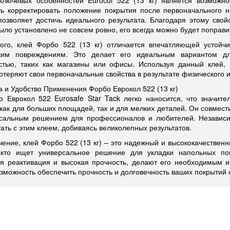
ключевых особенностей Eurocol 522 (13 кг) является возможно
ь корректировать положение покрытия после первоначального н
позволяет достичь идеального результата. Благодаря этому свой
ыло установлено не совсем ровно, его всегда можно будет поправ
ого, клей Форбо 522 (13 кг) отличается впечатляющей устойч
ким повреждениям. Это делает его идеальным вариантом д
стью, таких как магазины или офисы. Используя данный клей,
отеряют свои первоначальные свойства в результате физического и
а и Удобство Применения Форбо Еврокол 522 (13 кг)
 Еврокол 522 Eurosafe Star Tack легко наносится, что значит
как для больших площадей, так и для мелких деталей. Он совмест
рсальным решением для профессионалов и любителей. Независи
тать с этим клеем, добиваясь великолепных результатов.
чение, клей Форбо 522 (13 кг) – это надежный и высококачествен
 кто ищет универсальное решение для укладки напольных пок
ая реактивация и высокая прочность, делают его необходимым 
озможность обеспечить прочность и долговечность ваших покрытий 