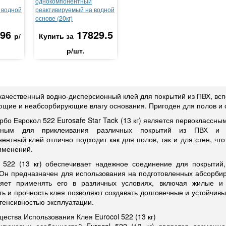
однокомпонентный
 водной
реактивируемый на водной
основе (20кг)
96
17829.5
р/
Купить за
р/шт.
качественный водно-дисперсионный клей для покрытий из ПВХ, всп
щие и неабсорбирующие влагу основания. Пригоден для полов и с
рбо Еврокол 522 Eurosafe Star Tack (13 кг) является первоклассн
анным для приклеивания различных покрытий из ПВХ и в
ентный клей отлично подходит как для полов, так и для стен, ч
именений.
 522 (13 кг) обеспечивает надежное соединение для покрытий
 Он предназначен для использования на подготовленных абсорб
ляет применять его в различных условиях, включая жилые 
ть и прочность клея позволяют создавать долговечные и устойчив
тенсивностью эксплуатации.
ества Использования Клея Eurocol 522 (13 кг)