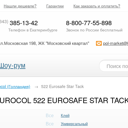
Нашли дешевле?
Гарантии
Как заказать и оплатить?
343)
385-13-42
8-800-77-55-898
Телефон в Екатеринбурге
Звонок по России бесплатный
ул.Московская 198, ЖК "Московский квартал"
pol-market@
Шоу-рум
ocol (Голландия)
→
522 Eurosafe Star Tack
EUROCOL 522 EUROSAFE STAR TAC
Все
Клей
Все
Универсальный