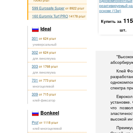
10095 р/шт
однокомпонентный
реактивируемый на
599 Eurosafe Super
от 8922 р/шт
основе (13кг)
160 Euromix Turf PRO
14178 р/шт
115
Купить за
Ideal
шт.
301
от 624 р/шт
универсальный
302
от 624 р/шт
"Высоко
для линолеума
абсорбирую
303
от 1768 р/шт
Клей Фо
для линолеума
разработ
701
от 773 р/шт
однокомпон
многоцелевой
спектра пр
309
от 715 р/шт
Еврокол
клей-фиксатор
установке.
что позво
Bonkeel
эластичнос
высокой ин
Prof
от 1118 р/шт
Преимущ
клей многоцелевой