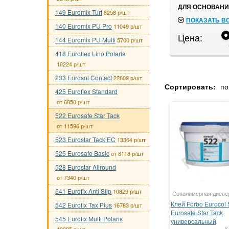
ДЛЯ ОСНОВАНИ
149 Euromix Turf
8258 р/шт
ПОКАЗАТЬ В
140 Euromix PU Pro
11049 р/шт
Цена:
144 Euromix PU Multi
5700 р/шт
418 Euroflex Lino Polaris
10224 р/шт
233 Eurosol Contact
22809 р/шт
Сортировать:
по
425 Euroflex Standard
от 6850 р/шт
522 Eurosafe Star Tack
от 11596 р/шт
523 Eurostar Tack EC
13364 р/шт
525 Eurosafe Basic
от 8118 р/шт
528 Eurostar Allround
от 7340 р/шт
541 Eurofix Anti Slip
10829 р/шт
Сополимерная диспе
Клей Forbo Eurocol 
542 Eurofix Tax Plus
16783 р/шт
Eurosafe Star Tack
545 Eurofix Multi Polaris
универсальный