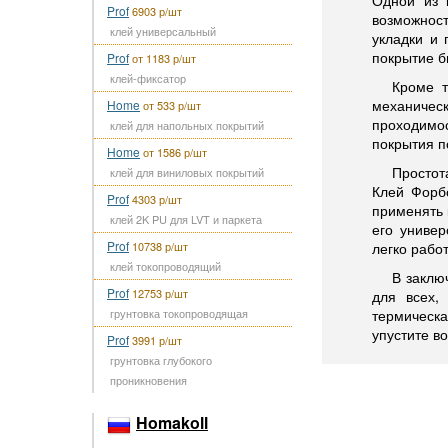
Одной из 
Prof
6903 р/шт
возможност
клей универсальный
укладки и 
покрытие б
Prof
от 1183 р/шт
клей-фиксатор
Кроме т
механичес
Home
от 533 р/шт
проходимо
клей для напольных покрытий
покрытия п
Home
от 1586 р/шт
Простот
клей для виниловых покрытий
Клей Форбо
Prof
4303 р/шт
применять 
клей 2K PU для LVT и паркета
его униве
Prof
10738 р/шт
легко рабо
клей токопроводящий
В заклю
Prof
12753 р/шт
для всех,
грунтовка токопроводящая
термическ
упустите в
Prof
3991 р/шт
грунтовка глубокого
проникновения
Homakoll