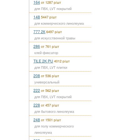
164
от 1287 р/шт
для ПВХ, LVT покрытий
148
5447 р/шт
для коммерческого линолеума
777 2К
6497 р/шт
для искусственной травы
286
от 761 р/шт
клей-фиксатор
TILE 2K PU
4012 р/шт
для ПВХ, LVT плитки
208
от 536 р/шт
универсальный
222
от 562 р/шт
для ПВХ, LVT покрытий
228
от 457 р/шт
для бытового линолеума
248
от 1501 р/шт
для полу коммерческого
линолеума