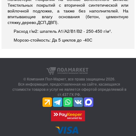
Текстильных покрытий с вторичной синтетической или
войлочной подложке, а также без наполнителей. На
впитывающие влагу основания (бетон, цементную
стяжку,дерево,ДСП,ДВП).
Расход г/м2: шпатель А1/А2/В1/В2 - 250-450 г/м².
Морозо-стойкость: Да 5 циклов до -40С
© Компания Пол-Маркет,
все права защищены 2026.
Вся информация, предоставленная на сайте, касающаяся
стоимости товаров и услуг не является офертой определяемой в
ст.437 ГК РФ.