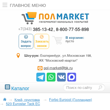
ГЛАВНОЕ МЕНЮ
+7(343)
385-13-42
8-800-77-55-898
В корзине:
пусто
Задать
Заказать
вопрос
звонок
Шоу-рум:
Екатеринбург, ул.Московская 198,
ЖК "Московский квартал"
pol-market@bk.ru
Каталог
→
Клей, грунтовка
→
Forbo Eurocol (Голландия)
→
523 Eurostar Tack EC