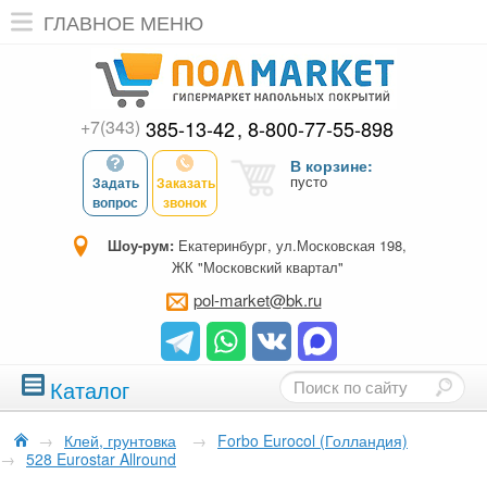
ГЛАВНОЕ МЕНЮ
+7(343)
385-13-42
8-800-77-55-898
В корзине:
пусто
Задать
Заказать
вопрос
звонок
Шоу-рум:
Екатеринбург, ул.Московская 198,
ЖК "Московский квартал"
pol-market@bk.ru
Каталог
→
Клей, грунтовка
→
Forbo Eurocol (Голландия)
→
528 Eurostar Allround