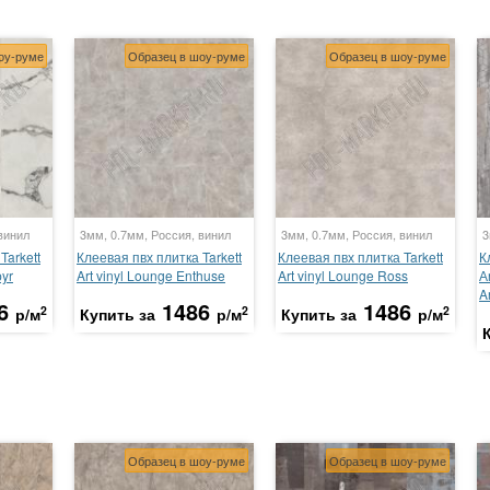
оу-руме
Образец в шоу-руме
Образец в шоу-руме
винил
3мм, 0.7мм, Россия, винил
3мм, 0.7мм, Россия, винил
3
Tarkett
Клеевая пвх плитка Tarkett
Клеевая пвх плитка Tarkett
К
pyr
Art vinyl Lounge Enthuse
Art vinyl Lounge Ross
А
A
6
1486
1486
2
2
2
р/м
Купить за
р/м
Купить за
р/м
Образец в шоу-руме
Образец в шоу-руме