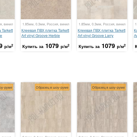
я, винил
1.85мм, 0.3мм, Россия, винил
1.85мм, 0.3мм, Россия, винил
1
Tarkett
Клеевая ПВХ плитка Tarkett
Клеевая ПВХ плитка Tarkett
К
de
Аrt vinyl Groove Herbie
Аrt vinyl Groove Larry
А
9
1079
1079
2
2
2
р/м
Купить за
р/м
Купить за
р/м
оу-руме
Образец в шоу-руме
Образец в шоу-руме