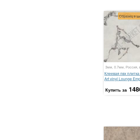
Образец в ш
3мм, 0.7мм, Россия, 
Клеевая пвх плитка 
Art vinyl Lounge Em
148
Купить за