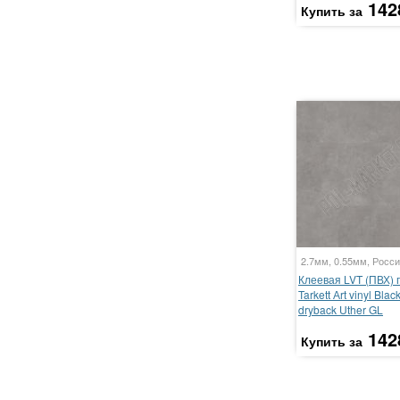
142
Купить за
2.7мм, 0.55мм, Росси
Клеевая LVT (ПВХ) 
Tarkett Аrt vinyl Bla
dryback Uther GL
142
Купить за