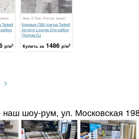
винил
3мм, 0.7мм, Россия, винил
Tarkett
Клеевая ПВХ плитка Tarkett
 edition
Аrt vinyl Lounge Digi edition
Thomas DJ
6
1486
2
2
р/м
Купить за
р/м
>
 наш шоу-рум, ул. Московская 198