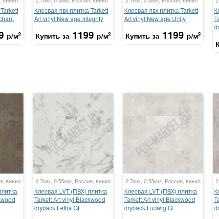
, винил
2.1мм, 0.4мм, Россия, винил
2.1мм, 0.4мм, Россия, винил
2
Tarkett
Клеевая пвх плитка Tarkett
Клеевая пвх плитка Tarkett
К
chant
Art vinyl New age Integrity
Art vinyl New age Unity
T
d
9
1199
1199
2
2
2
р/м
Купить за
р/м
Купить за
р/м
я, винил
2.7мм, 0.55мм, Россия, винил
2.7мм, 0.55мм, Россия, винил
2
плитка
Клеевая LVT (ПВХ) плитка
Клеевая LVT (ПВХ) плитка
К
ckwood
Tarkett Аrt vinyl Blackwood
Tarkett Аrt vinyl Blackwood
T
dryback Letha GL
dryback Ludwig GL
d