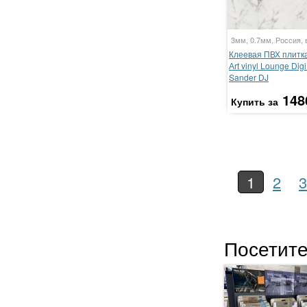
3мм, 0.7мм, Россия, 
Клеевая ПВХ плитка 
Аrt vinyl Lounge Digi
Sander DJ
148
Купить за
1
2
3
Посетите