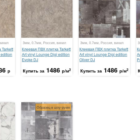
винил
3мм, 0.7мм, Россия, винил
3мм, 0.7мм, Россия, винил
3
Tarkett
Клеевая ПВХ плитка Tarkett
Клеевая ПВХ плитка Tarkett
К
 edition
Аrt vinyl Lounge Digi edition
Аrt vinyl Lounge Digi edition
А
Evoke DJ
Oliver DJ
P
86
1486
1486
2
2
р
Купить за
р/м
Купить за
р/м
Образец в шоу-руме