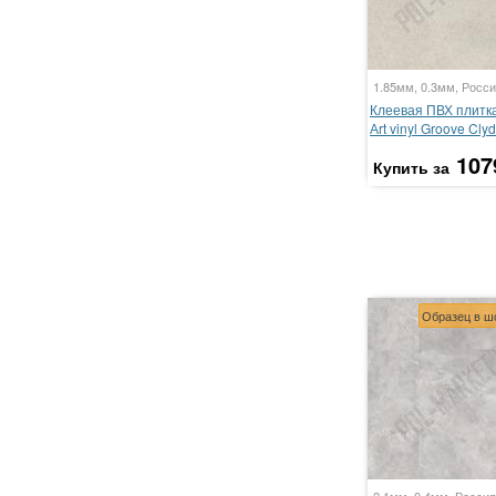
1.85мм, 0.3мм, Росси
Клеевая ПВХ плитка 
Аrt vinyl Groove Cly
107
Купить за
Образец в ш