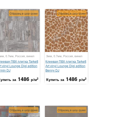
Образец в шоу-руме
Образец в шоу-руме
мм, 0.7мм, Россия, винил
3мм, 0.7мм, Россия, винил
леевая ПВХ плитка Tarkett
Клеевая ПВХ плитка Tarkett
rt vinyl Lounge Digi edition
Аrt vinyl Lounge Digi edition
rmin DJ
Benny DJ
1486
1486
2
2
Купить за
р/м
Купить за
р/м
Образец в шоу-руме
Образец в шоу-руме