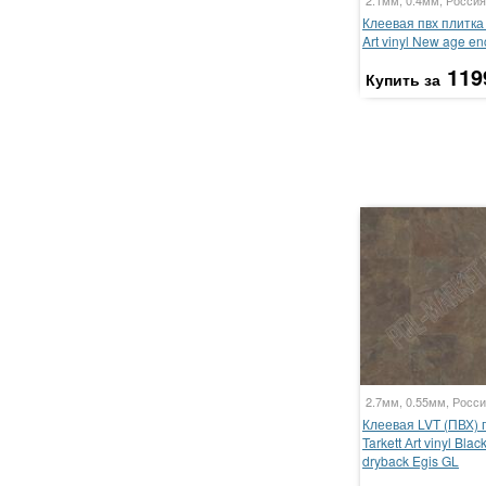
2.1мм, 0.4мм, Россия
Клеевая пвх плитка 
Art vinyl New age en
119
Купить за
2.7мм, 0.55мм, Росси
Клеевая LVT (ПВХ) 
Tarkett Аrt vinyl Bla
dryback Egis GL