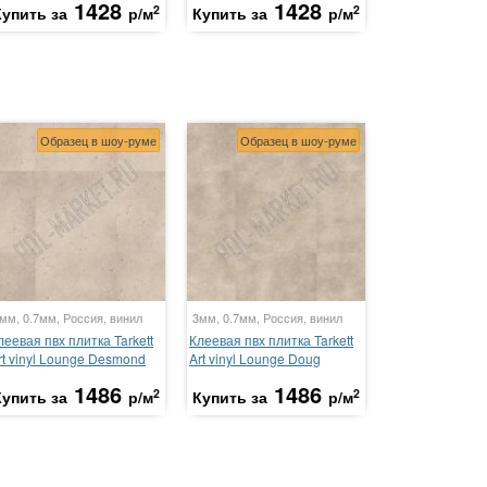
1428
1428
2
2
Купить за
р/м
Купить за
р/м
Образец в шоу-руме
Образец в шоу-руме
мм, 0.7мм, Россия, винил
3мм, 0.7мм, Россия, винил
леевая пвх плитка Tarkett
Клеевая пвх плитка Tarkett
rt vinyl Lounge Desmond
Art vinyl Lounge Doug
1486
1486
2
2
Купить за
р/м
Купить за
р/м