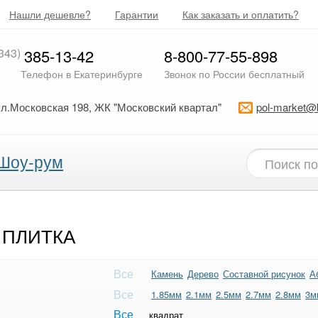
Нашли дешевле?
Гарантии
Как заказать и оплатить?
343)
385-13-42
8-800-77-55-898
Телефон в Екатеринбурге
Звонок по России бесплатный
ул.Московская 198, ЖК "Московский квартал"
pol-market@
Шоу-рум
 ПЛИТКА
Все
Камень
Дерево
Составной рисунок
А
Все
1.85мм
2.1мм
2.5мм
2.7мм
2.8мм
3м
Все
квадрат