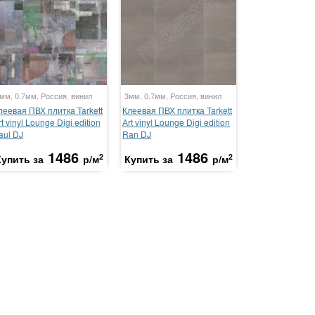
мм, 0.7мм, Россия, винил
3мм, 0.7мм, Россия, винил
леевая ПВХ плитка Tarkett
Клеевая ПВХ плитка Tarkett
rt vinyl Lounge Digi edition
Аrt vinyl Lounge Digi edition
aul DJ
Ran DJ
1486
1486
2
2
Купить за
р/м
Купить за
р/м