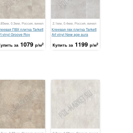
.85мм, 0.3мм, Россия, винил
2.1мм, 0.4мм, Россия, винил
леевая ПВХ плитка Tarkett
Клеевая пвх плитка Tarkett
rt vinyl Groove Roy
Art vinyl New age aura
1079
1199
2
2
Купить за
р/м
Купить за
р/м