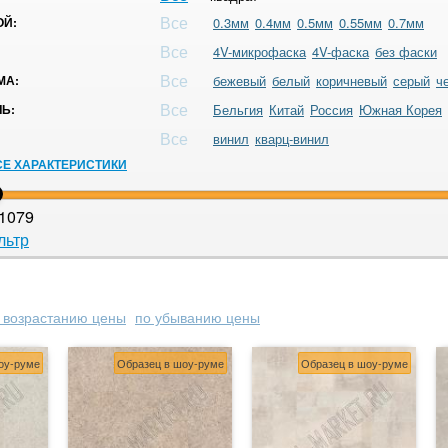
Все
ОЙ:
0.3мм
0.4мм
0.5мм
0.55мм
0.7мм
Все
4V-микрофаска
4V-фаска
без фаски
Все
МА:
бежевый
белый
коричневый
серый
ч
Все
Ь:
Бельгия
Китай
Россия
Южная Корея
Все
винил
кварц-винил
СЕ ХАРАКТЕРИСТИКИ
1079
льтр
 возрастанию цены
по убыванию цены
оу-руме
Образец в шоу-руме
Образец в шоу-руме