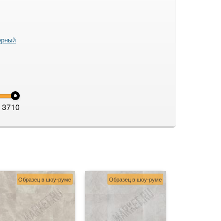
ерный
3710
Образец в шоу-руме
Образец в шоу-руме