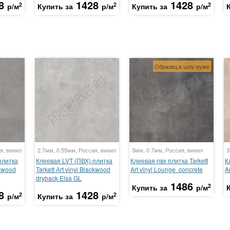
8
1428
1428
2
2
2
р/м
Купить за
р/м
Купить за
р/м
Образец в шоу-руме
я, винил
2.7мм, 0.55мм, Россия, винил
3мм, 0.7мм, Россия, винил
3
плитка
Клеевая LVT (ПВХ) плитка
Клеевая пвх плитка Tarkett
К
ckwood
Tarkett Аrt vinyl Blackwood
Art vinyl Lounge concrete
A
dryback Elsa GL
1486
2
Купить за
р/м
8
1428
2
2
р/м
Купить за
р/м