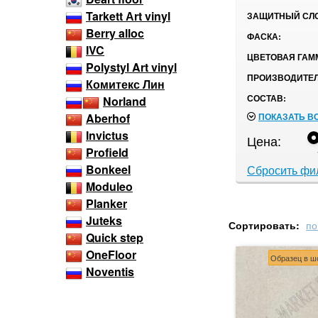
Tarkett Аrt vinyl
ЗАЩИТНЫЙ СЛ
Berry alloc
ФАСКА:
IVC
ЦВЕТОВАЯ ГАМ
Polystyl Art vinyl
ПРОИЗВОДИТЕЛ
Комитекс Лин
СОСТАВ:
Norland
ПОКАЗАТЬ В
Aberhof
Invictus
Цена:
Profield
Bonkeel
Сбросить фи
Moduleo
Planker
Juteks
Сортировать:
по
Quick step
OneFloor
Образец в ш
Noventis