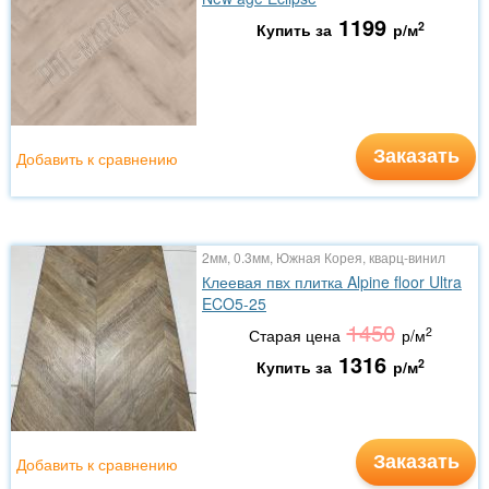
1199
2
Купить за
р/м
Заказать
Добавить к сравнению
2мм, 0.3мм, Южная Корея, кварц-винил
Клеевая пвх плитка Alpine floor Ultra
ECO5-25
1450
2
Старая цена
р/м
1316
2
Купить за
р/м
Заказать
Добавить к сравнению