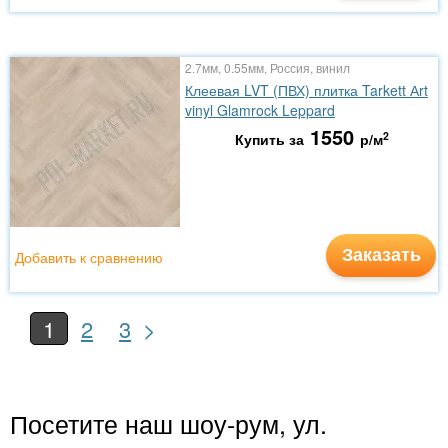
2.7мм, 0.55мм, Россия, винил
Клеевая LVT (ПВХ) плитка Tarkett Аrt
vinyl Glamrock Leppard
1550
2
Купить за
р/м
Заказать
Добавить к сравнению
>
1
2
3
Посетите наш шоу-рум, ул.