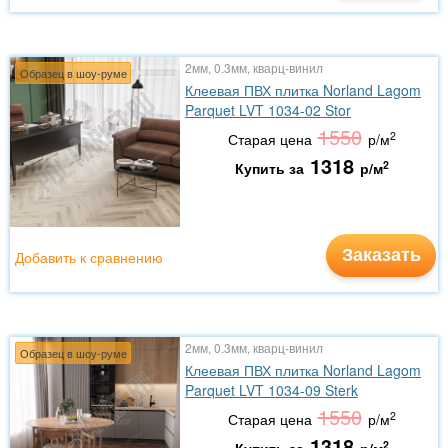
2мм, 0.3мм, кварц-винил
Образец в шоу-руме
Клеевая ПВХ плитка Norland Lagom
Parquet LVT 1034-02 Stor
1550
2
Старая цена
р/м
1318
2
Купить за
р/м
Заказать
Добавить к сравнению
2мм, 0.3мм, кварц-винил
Образец в шоу-руме
Клеевая ПВХ плитка Norland Lagom
Parquet LVT 1034-09 Sterk
1550
2
Старая цена
р/м
1318
2