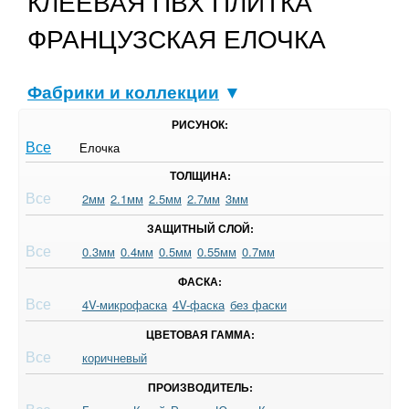
КЛЕЕВАЯ ПВХ ПЛИТКА
ФРАНЦУЗСКАЯ ЕЛОЧКА
Фабрики и коллекции
▼
РИСУНОК:
Все
Елочка
ТОЛЩИНА:
Все
2мм
2.1мм
2.5мм
2.7мм
3мм
ЗАЩИТНЫЙ СЛОЙ:
Все
0.3мм
0.4мм
0.5мм
0.55мм
0.7мм
ФАСКА:
Все
4V-микрофаска
4V-фаска
без фаски
ЦВЕТОВАЯ ГАММА:
Все
коричневый
ПРОИЗВОДИТЕЛЬ: