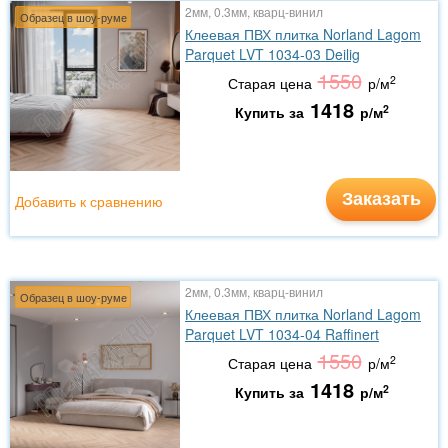
2мм, 0.3мм, кварц-винил
Образец в шоу-руме
Клеевая ПВХ плитка Norland Lagom
Parquet LVT 1034-03 Deilig
1550
2
Старая цена
р/м
1418
2
Купить за
р/м
Заказать
Добавить к сравнению
2мм, 0.3мм, кварц-винил
Образец в шоу-руме
Клеевая ПВХ плитка Norland Lagom
Parquet LVT 1034-04 Raffinert
1550
2
Старая цена
р/м
1418
2
Купить за
р/м