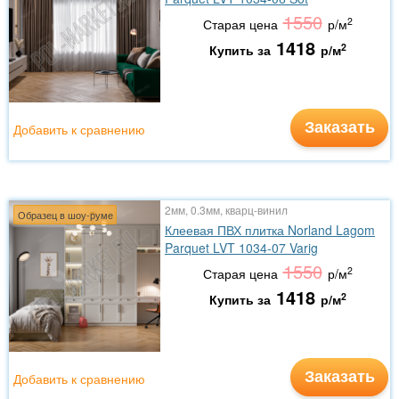
1550
2
Старая цена
р/м
1418
2
Купить за
р/м
Заказать
Добавить к сравнению
2мм, 0.3мм, кварц-винил
Образец в шоу-руме
Клеевая ПВХ плитка Norland Lagom
Parquet LVT 1034-07 Varig
1550
2
Старая цена
р/м
1418
2
Купить за
р/м
Заказать
Добавить к сравнению