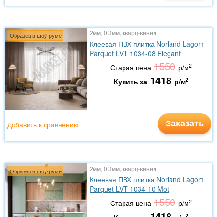
2мм, 0.3мм, кварц-винил
Образец в шоу-руме
Клеевая ПВХ плитка Norland Lagom
Parquet LVT 1034-08 Elegant
1550
2
Старая цена
р/м
1418
2
Купить за
р/м
Заказать
Добавить к сравнению
2мм, 0.3мм, кварц-винил
Образец в шоу-руме
Клеевая ПВХ плитка Norland Lagom
Parquet LVT 1034-10 Mot
1550
2
Старая цена
р/м
1418
2