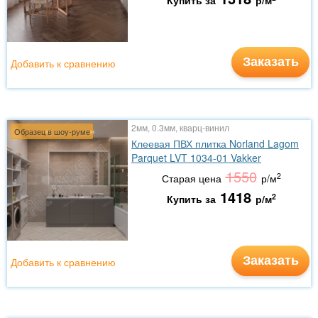
Купить за
р/м
Заказать
Добавить к сравнению
2мм, 0.3мм, кварц-винил
Образец в шоу-руме
Клеевая ПВХ плитка Norland Lagom
Parquet LVT 1034-01 Vakker
1550
2
Старая цена
р/м
1418
2
Купить за
р/м
Заказать
Добавить к сравнению