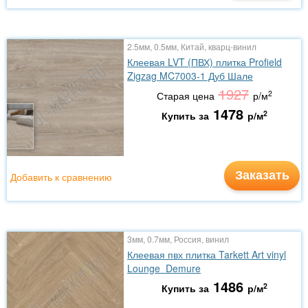
2.5мм, 0.5мм, Китай, кварц-винил
Клеевая LVT (ПВХ) плитка Profield
Zigzag MC7003-1 Дуб Шале
1927
2
Старая цена
р/м
1478
2
Купить за
р/м
Заказать
Добавить к сравнению
3мм, 0.7мм, Россия, винил
Клеевая пвх плитка Tarkett Art vinyl
Lounge Demure
1486
2
Купить за
р/м