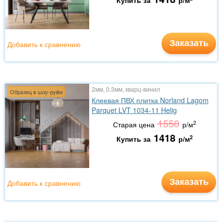
Купить за
р/м
Заказать
Добавить к сравнению
2мм, 0.3мм, кварц-винил
Образец в шоу-руме
Клеевая ПВХ плитка Norland Lagom
Parquet LVT 1034-11 Helig
1550
2
Старая цена
р/м
1418
2
Купить за
р/м
Заказать
Добавить к сравнению