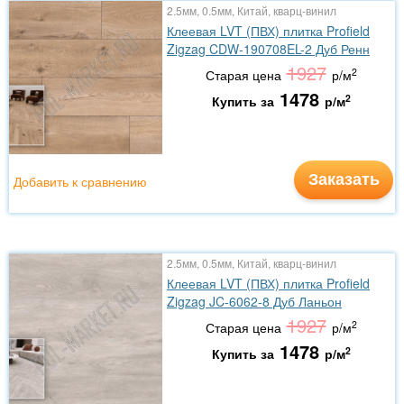
2.5мм, 0.5мм, Китай, кварц-винил
Клеевая LVT (ПВХ) плитка Profield
Zigzag CDW-190708EL-2 Дуб Ренн
1927
2
Старая цена
р/м
1478
2
Купить за
р/м
Заказать
Добавить к сравнению
2.5мм, 0.5мм, Китай, кварц-винил
Клеевая LVT (ПВХ) плитка Profield
Zigzag JC-6062-8 Дуб Ланьон
1927
2
Старая цена
р/м
1478
2
Купить за
р/м