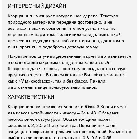
ИНТЕРЕСНЫЙ ДИЗАЙН
Кварцвинил имитирует натуральное дерево. Текстура
природного материала передана достоверно, и не
возникает никаких сомнений, что пол устлан именно
деревянным паркетом. Поливинилхлорид с имитацией
древесины подходит для любых интерьеров, достаточно
лишь правильно подобрать цветовую гамму.
Покрытие под штучный деревянный паркет изготавливается
в соответствии мировым стандартам качества. Он
безвреден для человека, поскольку не выделяет в воздух
вредных веществ. В нашем каталоге Вы найдете модели
как с 4V микрофаской, так и без фаски. Панели
изготовлены в виде прямоугольных планок.
ХАРАКТЕРИСТИКИ
Кварцвиниловая плитка из Бельгии и Южной Кореи имеет
два класса устойчивости к износу – 34 и 43. Обладает
многослойной структурой. Общая толщина может
составлять 2, 2.5 и 3 миллиметра. Верхний пвх слой
защищает покрытие от различных повреждений. Вы можете
выбрать три варианта его толщины: 0.3, 0.5 и 0.55.