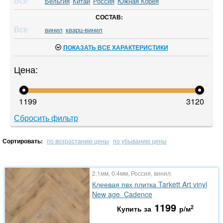
Все
Бельгия
Китай
Россия
Южная Корея
СОСТАВ:
Все
винил
кварц-винил
ПОКАЗАТЬ ВСЕ ХАРАКТЕРИСТИКИ
Цена:
1199
3120
Сбросить фильтр
Сортировать:
по возрастанию цены
по убыванию цены
2.1мм, 0.4мм, Россия, винил
Клеевая пвх плитка Tarkett Art vinyl
New age Cadence
1199
2
Купить за
р/м