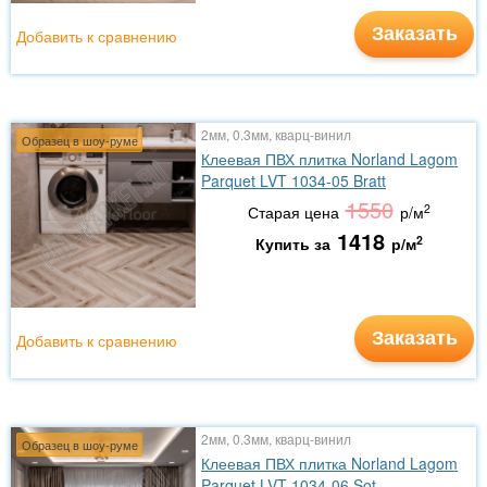
Заказать
Добавить к сравнению
2мм, 0.3мм, кварц-винил
Образец в шоу-руме
Клеевая ПВХ плитка Norland Lagom
Parquet LVT 1034-05 Bratt
1550
2
Старая цена
р/м
1418
2
Купить за
р/м
Заказать
Добавить к сравнению
2мм, 0.3мм, кварц-винил
Образец в шоу-руме
Клеевая ПВХ плитка Norland Lagom
Parquet LVT 1034-06 Sot