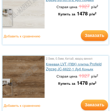
1927
2
Старая цена
р/м
1478
2
Купить за
р/м
Заказать
Добавить к сравнению
2.5мм, 0.5мм, Китай, кварц-винил
Клеевая LVT (ПВХ) плитка Profield
Zigzag JC-6622-1 Дуб Коньяк
1927
2
Старая цена
р/м
1478
2
Купить за
р/м
Заказать
Добавить к сравнению