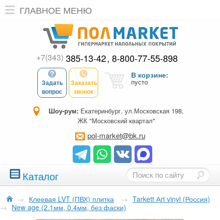
ГЛАВНОЕ МЕНЮ
+7(343)
385-13-42
8-800-77-55-898
В корзине:
пусто
Задать
Заказать
вопрос
звонок
Шоу-рум:
Екатеринбург, ул.Московская 198,
ЖК "Московский квартал"
pol-market@bk.ru
Каталог
→
Клеевая LVT (ПВХ) плитка
→
Tarkett Аrt vinyl (Россия)
→
New age (2.1мм, 0.4мм, без фаски)