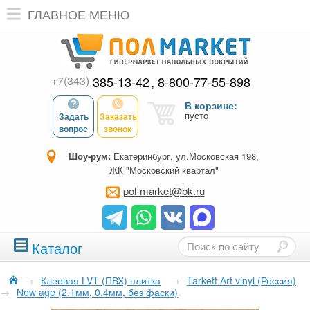
ГЛАВНОЕ МЕНЮ
+7(343)
385-13-42
8-800-77-55-898
В корзине:
пусто
Задать
Заказать
вопрос
звонок
Шоу-рум:
Екатеринбург, ул.Московская 198,
ЖК "Московский квартал"
pol-market@bk.ru
Каталог
→
Клеевая LVT (ПВХ) плитка
→
Tarkett Аrt vinyl (Россия)
→
New age (2.1мм, 0.4мм, без фаски)