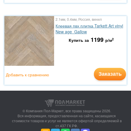
2.1мм, 0.4мм, Россия, винил
Клеевая пвх плитка Tarkett Art vinyl
New age Gallow
1199
2
Купить за
р/м
Заказать
Добавить к сравнению
© Компания Пол-Маркет,
все права защищены 2026.
Вся информация, предоставленная на сайте, касающаяся
стоимости товаров и услуг не является офертой определяемой в
ст.437 ГК РФ.