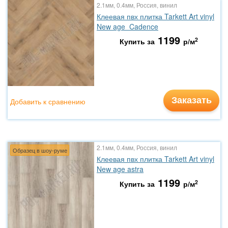
2.1мм, 0.4мм, Россия, винил
Клеевая пвх плитка Tarkett Art vinyl
New age Cadence
1199
2
Купить за
р/м
Заказать
Добавить к сравнению
2.1мм, 0.4мм, Россия, винил
Образец в шоу-руме
Клеевая пвх плитка Tarkett Art vinyl
New age astra
1199
2
Купить за
р/м