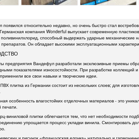
л появился относительно недавно, но очень быстро стал востреб
 Германская компания Wonderful выпускает современную пластико
 поливинилхлорид, способный выдержать ударные механические на
 препаратов. Он обладает высокими эксплуатационными характери
ОДСТВО
ы предприятия Вандефул разработали эксклюзивные приемы обраб
дными показателями износостойкости. При разработке коллекций 
применили все свои навыки и творческие идеи.
ПВХ плитка из Германии состоит из нескольких слоев; для изготов
.
ная особенность влагостойких отделочных материалов - это уника
 печати.
рц-виниловой плитки облегчается тем, что нет необходимости под
оединению упрощается процесс укладки винила. Смонтировать д
ро.
ревесину и рисунок «французская елочка» натурально и гармонично