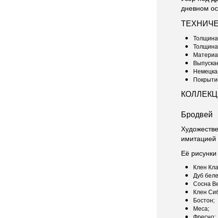
дневном о
ТЕХНИЧЕ
Толщина 
Толщина 
Материал
Выпускае
Немецкая
Покрыти
КОЛЛЕК
Бродвей
Художестве
имитацией 
Её рисунки
Клен Кла
Дуб бел
Сосна Ве
Клен Си
Бостон;
Меса;
Фресно;