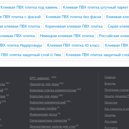
Клеевая ПВХ плитка под камень
Клеевая ПВХ плитка штучный паркет
я ПВХ плитка с фаской
Клеевая ПВХ плитка без фаски
Бежевая кле
ая клеевая ПВХ плитка
Коричневая клеевая ПВХ плитка
Серая клее
клеевая ПВХ плитка
Немецкая клеевая ПВХ плитка
Российская клее
ПВХ плитка Нидерланды
Клеевая ПВХ плитка 43 класс
Клеевая ПВХ 
 ПВХ плитка защитный слой 0.7мм
Клеевая ПВХ плитка защитный сло
Главная
1886
SPC ламинат
Бренды
781
242
итка
Линолеум для дома
147
300
ий
Ковровая плитка коммерческая
Полезные статьи
18
256
дома
Ковролин для дома
Нашли дешевле?
235
193
й
Ковролин коммерческий
Гарантии
31
Настенная пробка
Как заказать и о
44
Инженерная доска
Укладка
0
53
Грязезащитные покрытия
Доставка
17
27
Декоративные панели для стен
Контакты