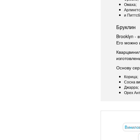
Омаха;
Арлингто
и Питтсб
Бруклин
Brooklyn -
Его можно 
Кварцвинил
изготовлен
Основу сер
Корица;
Сосна в
Джарра;
Орех Ант
Винилов