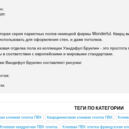
н;
ург.
 вторая серия паркетных полов немецкой фирмы Wonderful. Кварц-в
использовать для оформления стен, и даже потолков.
овая отделка пола из коллекции Уандэфул Бруклин - это простота 
ы в соответствии с европейскими и мировыми стандартами.
ии Вандефул Бруклин составляют рисунки:
интаж;
ик.
ТЕГИ ПО КАТЕГОРИИ
ая клеевая плитка ПВХ
Кварцвиниловая клеевая плитка ПВХ
Клеев
Клеевая квадратная ПВХ плитка
Клеевая ПВХ плитка французская ел