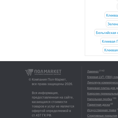
Клеева
Зелен
Бельгийская 
Клеевая 
Клеевая
2142
Ламинат
Клеевая LVT (ПВХ) пл
© Компания Пол-Маркет,
Линолеум коммерческ
все права защищены 2026.
Ковровая плитка для 
Вся информация,
Ковролин премиальны
предоставленная на сайте,
153
Напольная пробка
касающаяся стоимости
45
Паркетная доска
товаров и услуг не является
1
Искусственная трава
офертой определяемой в
ст.437 ГК РФ.
Спортивные покрытия