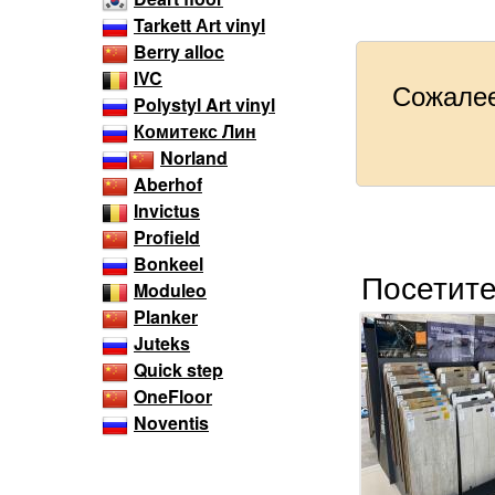
Tarkett Аrt vinyl
Berry alloc
IVC
Сожалее
Polystyl Art vinyl
Комитекс Лин
Norland
Aberhof
Invictus
Profield
Bonkeel
Посетите
Moduleo
Planker
Juteks
Quick step
OneFloor
Noventis