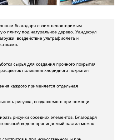
ованным благодаря своим неповторимым
вую плитку под натуральное дерево. Уандефул
грузки, воздействие ультрафиолета и
стиками.
отки сырья для создания прочного покрытия
и расцветок поливинилхлоридного покрытия
ления каждого применяется отдельная
льность рисунка, создаваемого при помощи
бирать рисунки соседних элементов. Благодаря
олговечный водонепроницаемый настил можно
 смотрится и при искусственном, и при