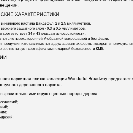
свещении.
СКИЕ ХАРАКТЕРИСТИКИ
винилового настила Вандефул: 2 и 2.5 миллиметров.
верхнего защитного слоя - 0.3 и 0.5 миллиметров.
 соответствует 34 и 43 классам износостойкости.
тся с четырехсторонней V-образной микрофаской и без фаски.
 продукция изготавливается в двух вариантах формы: квадрат и прямоугольн
е соответствует сертификатам пожарной безопасности КМ5.
ЦИИ
нная паркетная плитка коллекции Wonderful Broadway предлагает
штучного деревянного паркета.
 выразительно имитируют ценные породы дерева:
ссический;
еный;
нге;
бирский;