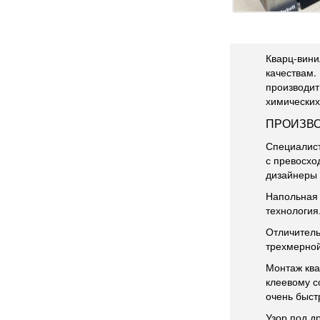
Кварц-вини
качествам.
производит
химических
ПРОИЗВ
Специалист
с превосхо
дизайнеры 
Напольная 
технология
Отличитель
трехмерной
Монтаж ква
клеевому с
очень быст
Узор под д