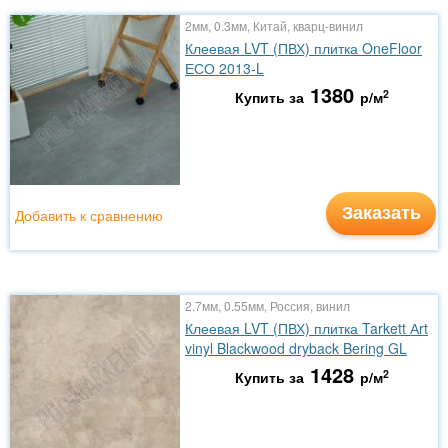
2мм, 0.3мм, Китай, кварц-винил
Клеевая LVT (ПВХ) плитка OneFloor
ЕСО 2013-L
1380
2
Купить за
р/м
Заказать
Добавить к сравнению
2.7мм, 0.55мм, Россия, винил
Клеевая LVT (ПВХ) плитка Tarkett Аrt
vinyl Blackwood dryback Bering GL
1428
2
Купить за
р/м