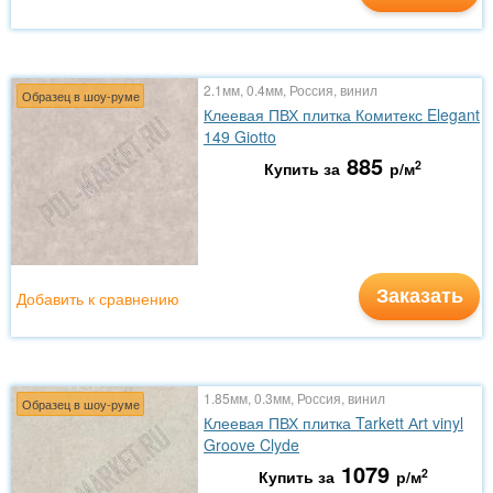
2.1мм, 0.4мм, Россия, винил
Образец в шоу-руме
Клеевая ПВХ плитка Комитекс Elegant
149 Giotto
885
2
Купить за
р/м
Заказать
Добавить к сравнению
1.85мм, 0.3мм, Россия, винил
Образец в шоу-руме
Клеевая ПВХ плитка Tarkett Аrt vinyl
Groove Clyde
1079
2
Купить за
р/м