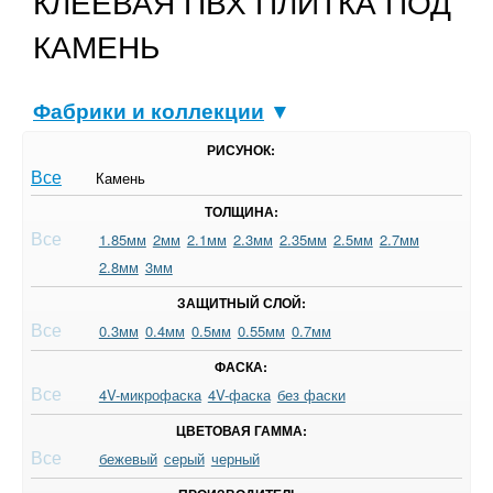
КЛЕЕВАЯ ПВХ ПЛИТКА ПОД
КАМЕНЬ
Фабрики и коллекции
▼
РИСУНОК:
Все
Камень
ТОЛЩИНА:
Все
1.85мм
2мм
2.1мм
2.3мм
2.35мм
2.5мм
2.7мм
2.8мм
3мм
ЗАЩИТНЫЙ СЛОЙ:
Все
0.3мм
0.4мм
0.5мм
0.55мм
0.7мм
ФАСКА:
Все
4V-микрофаска
4V-фаска
без фаски
ЦВЕТОВАЯ ГАММА:
Все
бежевый
серый
черный