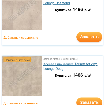
Lounge Desmond
1486
2
Купить за
р/м
Заказать
Добавить к сравнению
3мм, 0.7мм, Россия, винил
Образец в шоу-руме
Клеевая пвх плитка Tarkett Art vinyl
Lounge Doug
1486
2
Купить за
р/м
Заказать
Добавить к сравнению