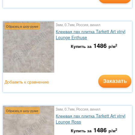
3мм, 0.7мм, Россия, винил
Образец в шоу-руме
Клеевая пвх плитка Tarkett Art vinyl
Lounge Enthuse
1486
2
Купить за
р/м
Заказать
Добавить к сравнению
3мм, 0.7мм, Россия, винил
Образец в шоу-руме
Клеевая пвх плитка Tarkett Art vinyl
Lounge Ross
1486
2
Купить за
р/м