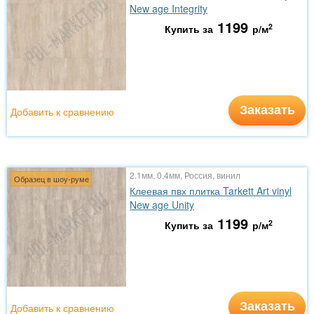
New age Integrity
1199
2
Купить за
р/м
Заказать
Добавить к сравнению
2.1мм, 0.4мм, Россия, винил
Образец в шоу-руме
Клеевая пвх плитка Tarkett Art vinyl
New age Unity
1199
2
Купить за
р/м
Заказать
Добавить к сравнению