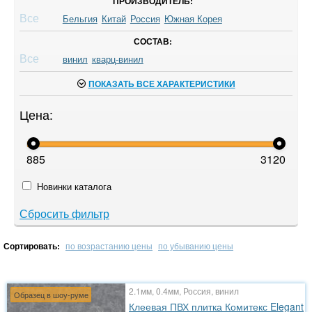
ПРОИЗВОДИТЕЛЬ:
Все
Бельгия
Китай
Россия
Южная Корея
СОСТАВ:
Все
винил
кварц-винил
ПОКАЗАТЬ ВСЕ ХАРАКТЕРИСТИКИ
Цена:
885
3120
Новинки каталога
Сбросить фильтр
Сортировать:
по возрастанию цены
по убыванию цены
2.1мм, 0.4мм, Россия, винил
Образец в шоу-руме
Клеевая ПВХ плитка Комитекс Elegant