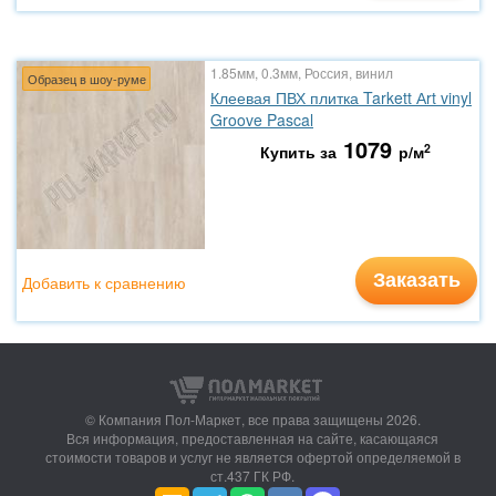
1.85мм, 0.3мм, Россия, винил
Образец в шоу-руме
Клеевая ПВХ плитка Tarkett Аrt vinyl
Groove Pascal
1079
2
Купить за
р/м
Заказать
Добавить к сравнению
© Компания Пол-Маркет,
все права защищены 2026.
Вся информация, предоставленная на сайте, касающаяся
стоимости товаров и услуг не является офертой определяемой в
ст.437 ГК РФ.