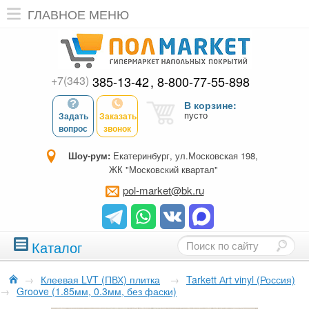
ГЛАВНОЕ МЕНЮ
+7(343)
385-13-42
8-800-77-55-898
В корзине:
пусто
Задать
Заказать
вопрос
звонок
Шоу-рум:
Екатеринбург, ул.Московская 198,
ЖК "Московский квартал"
pol-market@bk.ru
Каталог
→
Клеевая LVT (ПВХ) плитка
→
Tarkett Аrt vinyl (Россия)
→
Groove (1.85мм, 0.3мм, без фаски)