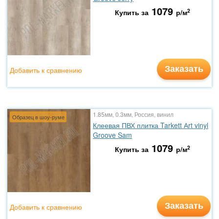
1079
2
Купить за
р/м
Заказать
Добавить к сравнению
1.85мм, 0.3мм, Россия, винил
Образец в шоу-руме
Клеевая ПВХ плитка Tarkett Аrt vinyl
Groove Sam
1079
2
Купить за
р/м
Заказать
Добавить к сравнению