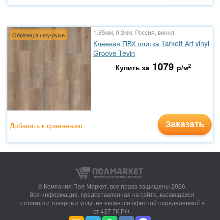
1.85мм, 0.3мм, Россия, винил
Образец в шоу-руме
Клеевая ПВХ плитка Tarkett Аrt vinyl
Groove Tevin
1079
2
Купить за
р/м
Заказать
Добавить к сравнению
© Компания Пол-Маркет,
все права защищены 2026.
Вся информация, предоставленная на сайте, касающаяся
стоимости товаров и услуг не является офертой определяемой в
ст.437 ГК РФ.