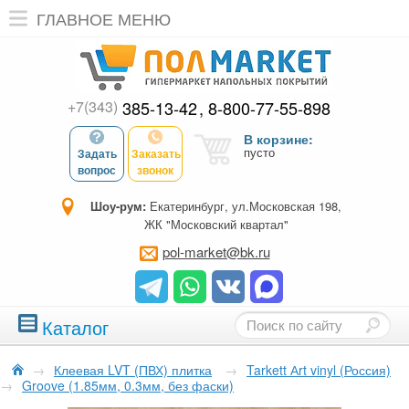
ГЛАВНОЕ МЕНЮ
+7(343)
385-13-42
8-800-77-55-898
В корзине:
пусто
Задать
Заказать
вопрос
звонок
Шоу-рум:
Екатеринбург, ул.Московская 198,
ЖК "Московский квартал"
pol-market@bk.ru
Каталог
→
Клеевая LVT (ПВХ) плитка
→
Tarkett Аrt vinyl (Россия)
→
Groove (1.85мм, 0.3мм, без фаски)