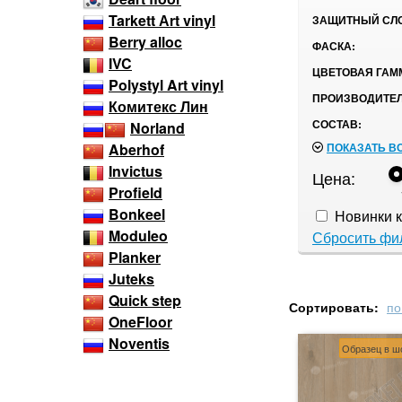
Tarkett Аrt vinyl
ЗАЩИТНЫЙ СЛ
Berry alloc
ФАСКА:
IVC
ЦВЕТОВАЯ ГАМ
Polystyl Art vinyl
ПРОИЗВОДИТЕЛ
Комитекс Лин
СОСТАВ:
Norland
ПОКАЗАТЬ В
Aberhof
Invictus
Цена:
Profield
Bonkeel
Новинки к
Moduleo
Сбросить фи
Planker
Juteks
Quick step
Сортировать:
по
OneFloor
Noventis
Образец в ш