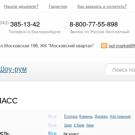
Нашли дешевле?
Гарантии
Как заказать и оплатить?
343)
385-13-42
8-800-77-55-898
Телефон в Екатеринбурге
Звонок по России бесплатный
ул.Московская 198, ЖК "Московский квартал"
pol-market@
Шоу-рум
ЛАСС
Все
Елочка
Камень
Дерево
Абстракция
Все
2мм
2.5мм
3мм
Все
СТЬ:
34 класс