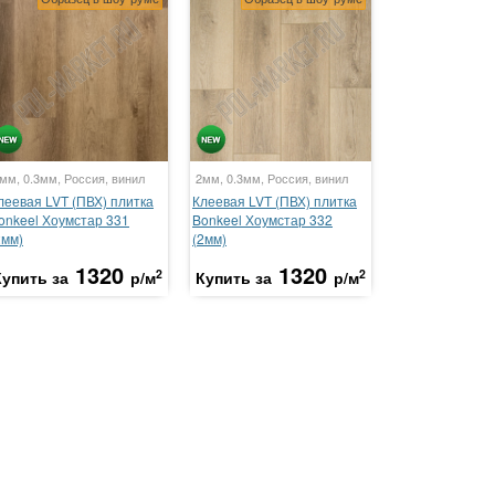
мм, 0.3мм, Россия, винил
2мм, 0.3мм, Россия, винил
леевая LVT (ПВХ) плитка
Клеевая LVT (ПВХ) плитка
onkeel Хоумстар 331
Bonkeel Хоумстар 332
2мм)
(2мм)
1320
1320
2
2
Купить за
р/м
Купить за
р/м