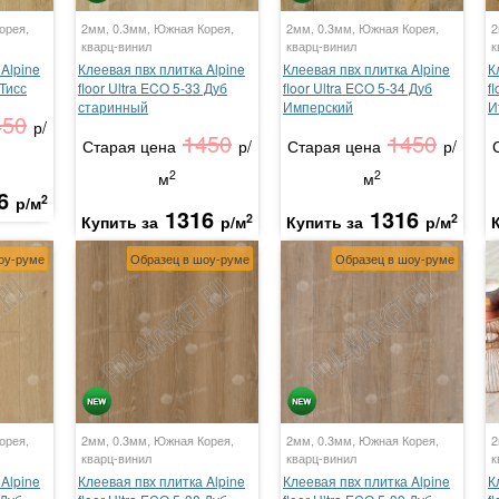
орея,
2мм, 0.3мм, Южная Корея,
2мм, 0.3мм, Южная Корея,
2
кварц-винил
кварц-винил
к
Alpine
Клеевая пвх плитка Alpine
Клеевая пвх плитка Alpine
К
 Тисс
floor Ultra ECO 5-33 Дуб
floor Ultra ECO 5-34 Дуб
f
старинный
Имперский
И
450
р/
1450
1450
Старая цена
р/
Старая цена
р/
2
2
м
м
6
2
р/м
1316
1316
2
2
Купить за
р/м
Купить за
р/м
оу-руме
Образец в шоу-руме
Образец в шоу-руме
орея,
2мм, 0.3мм, Южная Корея,
2мм, 0.3мм, Южная Корея,
2
кварц-винил
кварц-винил
к
Alpine
Клеевая пвх плитка Alpine
Клеевая пвх плитка Alpine
К