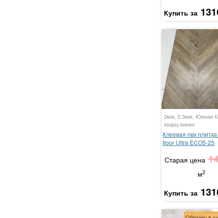
131
Купить за
2мм, 0.3мм, Южная К
кварц-винил
Клеевая пвх плитка 
floor Ultra ECO5-25
1
Старая цена
2
м
131
Купить за
Образец в ш