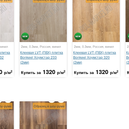
винил
2мм, 0.3мм, Россия, винил
2мм, 0.3мм, Россия, винил
2
плитка
Клеевая LVT (ПВХ) плитка
Клеевая LVT (ПВХ) плитка
К
132
Bonkeel Хоумстар 233
Bonkeel Хоумстар 320
B
(2мм)
(2мм)
(
0
1320
1320
2
2
2
р/м
Купить за
р/м
Купить за
р/м
оу-руме
Образец в шоу-руме