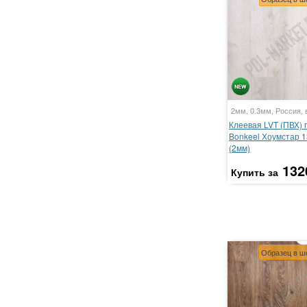
2мм, 0.3мм, Россия, 
Клеевая LVT (ПВХ) 
Bonkeel Хоумстар 
(2мм)
132
Купить за
Образец в ш