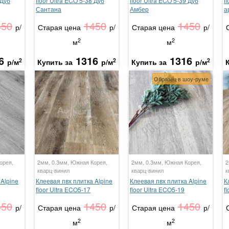
 Дуб
floor Ultra ECO 5-38 Дуб
floor Ultra ECO 5-39 Дуб
f
Сантана
Амбер
а
450
1450
1450
р/
Старая цена
р/
Старая цена
р/
2
2
м
м
6
1316
1316
2
2
2
р/м
Купить за
р/м
Купить за
р/м
Образец в шоу-руме
орея,
2мм, 0.3мм, Южная Корея,
2мм, 0.3мм, Южная Корея,
2
кварц-винил
кварц-винил
к
Alpine
Клеевая пвх плитка Alpine
Клеевая пвх плитка Alpine
К
floor Ultra ECO5-17
floor Ultra ECO5-19
f
450
1450
1450
р/
Старая цена
р/
Старая цена
р/
2
2
м
м