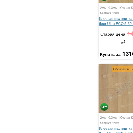
2мм, 0.3мм, Южная К
кварц-винил
Клеевая пвх плитка 
floor Ultra ECO 5-32
1
Старая цена
2
м
131
Купить за
Образец в ш
2мм, 0.3мм, Южная К
кварц-винил
Клеевая пвх плитка 