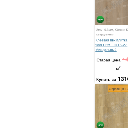
2мм, 0.3мм, Южная К
кварц-винил
Клеевая пвх плитка 
floor Ultra ECO 5-27
Миндальный
1
Старая цена
2
м
131
Купить за
Образец в ш