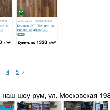
винил
2мм, 0.3мм, Россия, винил
плитка
Клеевая LVT (ПВХ) плитка
420
Bonkeel Хоумстар 433
(2мм)
0
1320
2
2
р/м
Купить за
р/м
>
4
5
 наш шоу-рум, ул. Московская 198