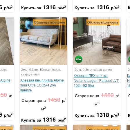
6
1316
1316
2
2
2
р/м
Купить за
р/м
Купить за
р/м
Образец в шоу-руме
Образец в шоу-руме
орея,
2мм, 0.3мм, Южная Корея,
2мм, 0.3мм, кварц-винил
2
кварц-винил
Клеевая ПВХ плитка
К
Alpine
Клеевая пвх плитка Alpine
Norland Lagom Parquet LVT
N
floor Ultra ECO5-4 дуб
1034-02 Stor
1
ваниль
450
1550
р/
Старая цена
р/
1450
Старая цена
р/
2
м
2
м
6
1318
2
2
р/м
Купить за
р/м
1316
2
Купить за
р/м
оу-руме
Образец в шоу-руме
Образец в шоу-руме