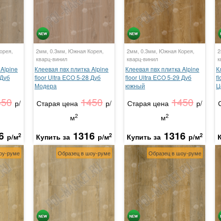
орея,
2мм, 0.3мм, Южная Корея,
2мм, 0.3мм, Южная Корея,
2
кварц-винил
кварц-винил
к
Alpine
Клеевая пвх плитка Alpine
Клеевая пвх плитка Alpine
К
 Дуб
floor Ultra ECO 5-28 Дуб
floor Ultra ECO 5-29 Дуб
f
Модера
южный
Ц
450
1450
1450
р/
Старая цена
р/
Старая цена
р/
2
2
м
м
6
1316
1316
2
2
2
р/м
Купить за
р/м
Купить за
р/м
оу-руме
Образец в шоу-руме
Образец в шоу-руме