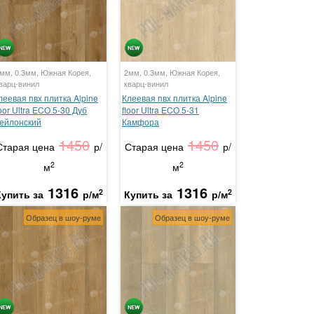
мм, 0.3мм, Южная Корея,
2мм, 0.3мм, Южная Корея,
варц-винил
кварц-винил
леевая пвх плитка Alpine
Клеевая пвх плитка Alpine
loor Ultra ECO 5-30 Дуб
floor Ultra ECO 5-31
ейлонский
Камфора
1450
1450
Старая цена
р/
Старая цена
р/
2
2
м
м
1316
1316
2
2
Купить за
р/м
Купить за
р/м
Образец в шоу-руме
Образец в шоу-руме