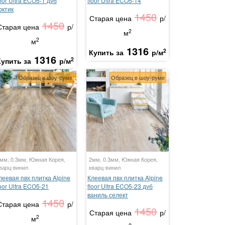
loor Ultra ECO5-1 дуб
floor Ultra ECO5-14
рктик
1450
Старая цена
р/
1450
Старая цена
р/
2
м
2
м
1316
2
Купить за
р/м
1316
2
Купить за
р/м
Образец в шоу-руме
Образец в шоу-руме
мм, 0.3мм, Южная Корея,
2мм, 0.3мм, Южная Корея,
варц-винил
кварц-винил
леевая пвх плитка Alpine
Клеевая пвх плитка Alpine
loor Ultra ECO5-21
floor Ultra ECO5-23 дуб
ваниль селект
1450
Старая цена
р/
1450
Старая цена
р/
2
м