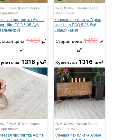
мм, 0.3мм, Южная Корея,
2мм, 0.3мм, Южная Корея,
варц-винил
кварц-винил
леевая пвх плитка Alpine
Клеевая пвх плитка Alpine
loor Ultra ECO 5-35 Дуб
floor Ultra ECO 5-36 Дуб
тальянский
Скандинавия
1450
1450
Старая цена
р/
Старая цена
р/
2
2
м
м
1316
1316
2
2
Купить за
р/м
Купить за
р/м
мм, 0.3мм, Южная Корея,
2мм, 0.3мм, Южная Корея,
варц-винил
кварц-винил
леевая пвх плитка Alpine
Клеевая пвх плитка Alpine