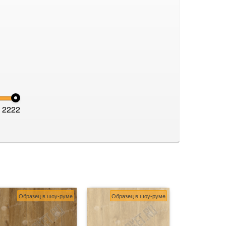
2222
Образец в шоу-руме
Образец в шоу-руме