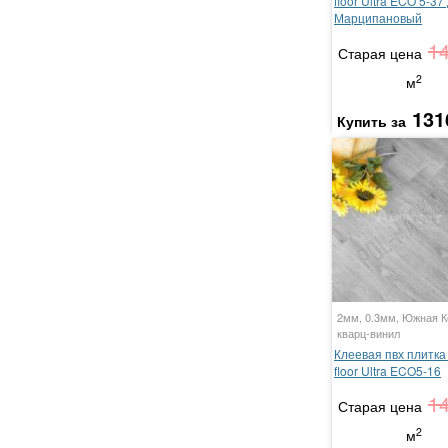
floor Ultra ECO 5-37
Марципановый
1
Старая цена
2
м
131
Купить за
2мм, 0.3мм, Южная К
кварц-винил
Клеевая пвх плитка 
floor Ultra ECO5-16
1
Старая цена
2
м