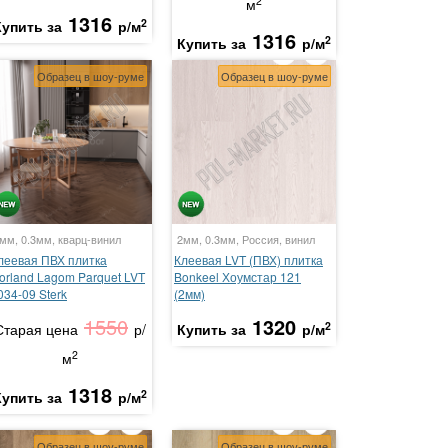
2
м
1316
2
Купить за
р/м
1316
2
Купить за
р/м
Образец в шоу-руме
Образец в шоу-руме
мм, 0.3мм, кварц-винил
2мм, 0.3мм, Россия, винил
леевая ПВХ плитка
Клеевая LVT (ПВХ) плитка
orland Lagom Parquet LVT
Bonkeel Хоумстар 121
034-09 Sterk
(2мм)
1550
1320
2
Старая цена
р/
Купить за
р/м
2
м
1318
2
Купить за
р/м
Образец в шоу-руме
Образец в шоу-руме