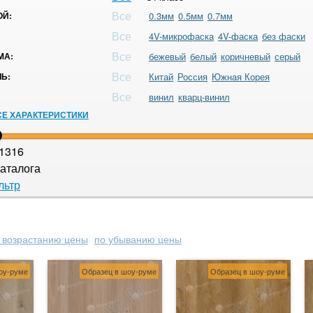
Все
ОЙ:
0.3мм
0.5мм
0.7мм
Все
4V-микрофаска
4V-фаска
без фаски
Все
МА:
бежевый
белый
коричневый
серый
Все
Ь:
Китай
Россия
Южная Корея
Все
винил
кварц-винил
СЕ ХАРАКТЕРИСТИКИ
1316
аталога
льтр
 возрастанию цены
по убыванию цены
оу-руме
Образец в шоу-руме
Образец в шоу-руме