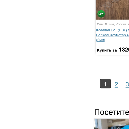
2мм, 0.3мм, Россия, 
Клеевая LVT (ПВХ) 
Bonkeel Хоумстар 
(2мм)
132
Купить за
1
2
3
Посетите