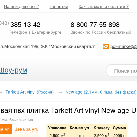
Нашли дешевле?
Гарантии
Как заказать и оплатить?
343)
385-13-42
8-800-77-55-898
Телефон в Екатеринбурге
Звонок по России бесплатный
ул.Московская 198, ЖК "Московский квартал"
pol-market@
Шоу-рум
→
Tarkett Аrt vinyl (Россия)
→
New age (2.1мм, 0.4мм, без фаски)
вая пвх плитка Tarkett Art vinyl New age U
.4мм, Россия, винил
Упаковка
Кол-во уп.
К заказу
Сумма
2
за м
Цена за уп.
2
2
2.500 м
1
шт
2.500
м
2998
р