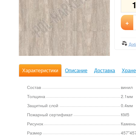
+
Доб
Характеристики
Описание
Доставка
Хране
Состав
винил
Толщина
2.1мм
Защитный слой
0.4мм
Пожарный сертификат
КМ5
Рисунок
Камень
Размер
457*45