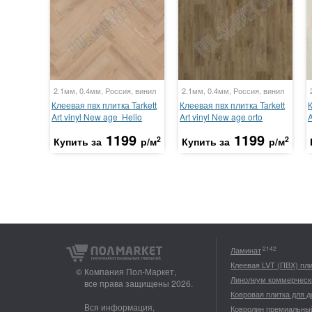
2.1мм, 0.4мм, Россия, винил
2.1мм, 0.4мм, Россия, винил
Клеевая пвх плитка Tarkett
Клеевая пвх плитка Tarkett
К
Art vinyl New age Helio
Art vinyl New age orto
A
1199
1199
2
2
Купить за
р/м
Купить за
р/м
2142
Ламинат
Клеевая LVT (ПВХ) пл
© Компания Пол-Маркет,
Линолеум коммерческ
все права защищены 2026.
Ковровая плитка для 
Вся информация,
Ковролин премиальны