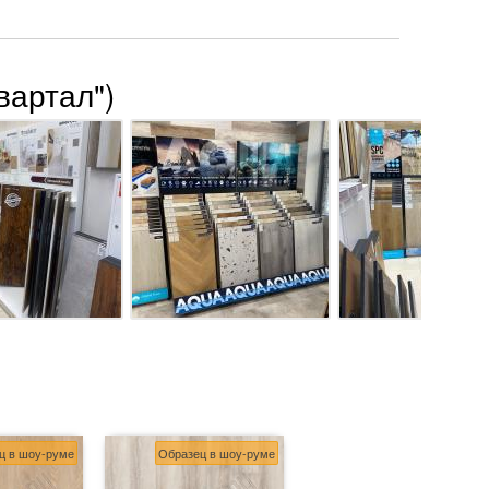
вартал")
ц в шоу-руме
Образец в шоу-руме