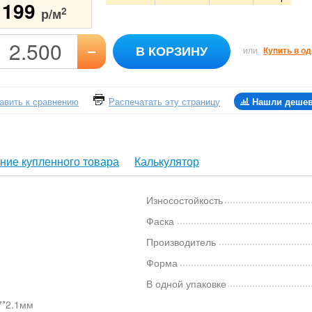
1199
2
р/м
–
В КОРЗИНУ
или
Купить в од
авить к сравнению
Распечатать эту страницу
Нашли деше
ние купленного товара
Калькулятор
Износостойкость
Фаска
Производитель
Форма
В одной упаковке
7*2.1мм