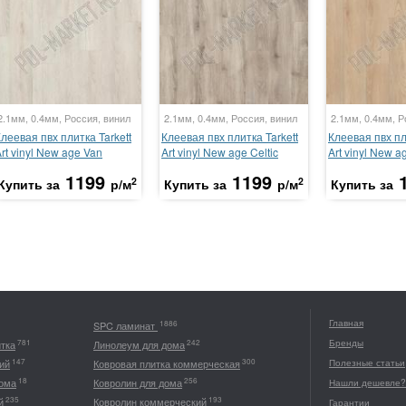
2.1мм, 0.4мм, Россия, винил
2.1мм, 0.4мм, Россия, винил
2.1мм, 0.4мм, Р
леевая пвх плитка Tarkett
Клеевая пвх плитка Tarkett
Клеевая пвх пл
rt vinyl New age Van
Art vinyl New age Celtic
Art vinyl New 
1199
1199
2
2
Купить за
р/м
Купить за
р/м
Купить за
Главная
1886
SPC ламинат
Бренды
781
242
итка
Линолеум для дома
147
300
ий
Ковровая плитка коммерческая
Полезные статьи
18
256
дома
Ковролин для дома
Нашли дешевле?
235
193
й
Ковролин коммерческий
Гарантии