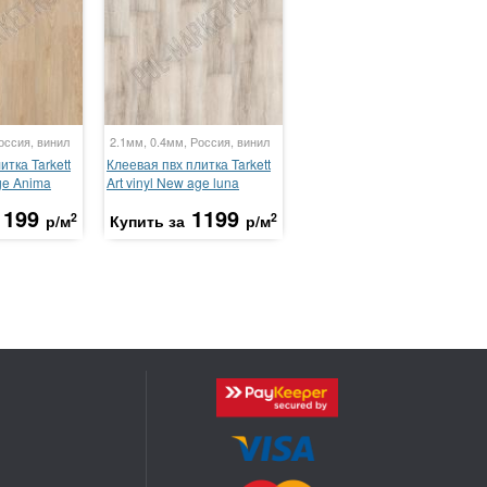
оссия, винил
2.1мм, 0.4мм, Россия, винил
итка Tarkett
Клеевая пвх плитка Tarkett
age Anima
Art vinyl New age luna
1199
1199
2
2
р/м
Купить за
р/м