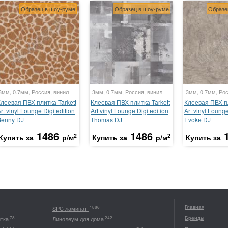
Образец в шоу-руме
Образец в шоу-руме
Образе
3мм, 0.7мм, Россия, винил
3мм, 0.7мм, Россия, винил
3мм, 0.7мм, Рос
леевая ПВХ плитка Tarkett
Клеевая ПВХ плитка Tarkett
Клеевая ПВХ пл
rt vinyl Lounge Digi edition
Аrt vinyl Lounge Digi edition
Аrt vinyl Lounge
Benny DJ
Thomas DJ
Evoke DJ
1486
1486
2
2
Купить за
р/м
Купить за
р/м
Купить за
Главная
1886
SPC ламинат
Бренды
781
242
итка
Линолеум для дома