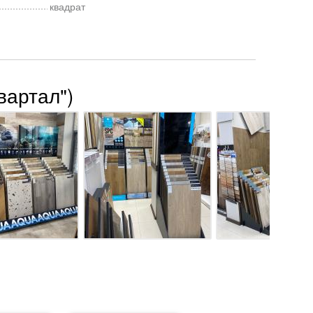
квадрат
вартал")