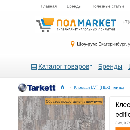
Главная
Бренды
Полезные статьи
+7(
Шоу-рум:
Екатеринбург, 
Каталог товаров
Бренды
→
Клеевая LVT (ПВХ) плитка
Образец представлен в шоу-руме
Клее
edit
3мм, 0.7