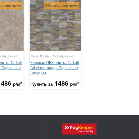
ц в шоу-руме
Образец в шоу-руме
сия, винил
3мм, 0.7мм, Россия, винил
итка Tarkett
Клеевая ПВХ плитка Tarkett
 Digi edition
Аrt vinyl Lounge Digi edition
David DJ
1486
1486
2
2
р/м
Купить за
р/м