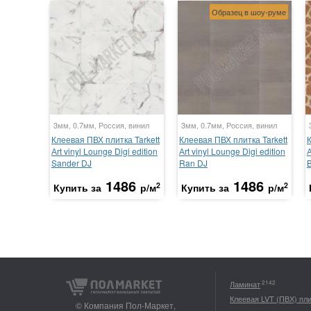
Образец в шоу-руме
3мм, 0.7мм, Россия, винил
3мм, 0.7мм, Россия, винил
Клеевая ПВХ плитка Tarkett
Клеевая ПВХ плитка Tarkett
К
Аrt vinyl Lounge Digi edition
Аrt vinyl Lounge Digi edition
А
Sander DJ
Ran DJ
1486
1486
2
2
Купить за
р/м
Купить за
р/м
2142
Ламинат
Клеевая LVT (ПВХ) пл
© Компания Пол-Маркет,