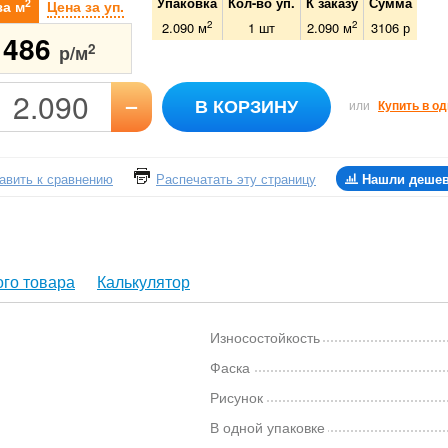
Упаковка
Кол-во уп.
К заказу
Сумма
2
за м
Цена за уп.
2
2
2.090 м
1
шт
2.090
м
3106
р
1486
2
р/м
–
В КОРЗИНУ
или
Купить в од
авить к сравнению
Распечатать эту страницу
Нашли деше
го товара
Калькулятор
Износостойкость
Фаска
Рисунок
В одной упаковке