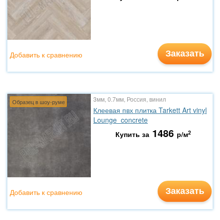
Заказать
Добавить к сравнению
3мм, 0.7мм, Россия, винил
Образец в шоу-руме
Клеевая пвх плитка Tarkett Art vinyl
Lounge concrete
1486
2
Купить за
р/м
Заказать
Добавить к сравнению