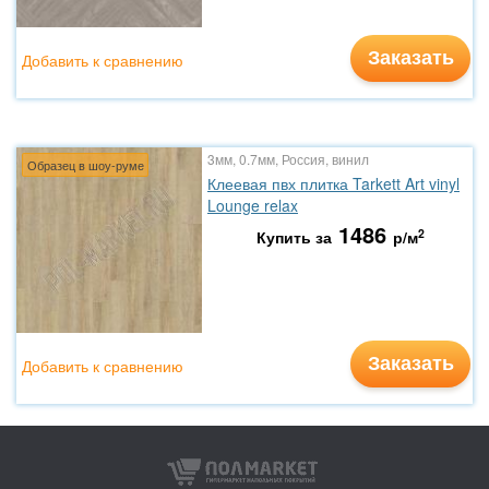
Заказать
Добавить к сравнению
3мм, 0.7мм, Россия, винил
Образец в шоу-руме
Клеевая пвх плитка Tarkett Art vinyl
Lounge relax
1486
2
Купить за
р/м
Заказать
Добавить к сравнению