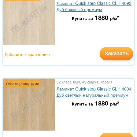
Ламинат Quick step Classic CLH 4093
Дуб бежевый премиум
1880
2
Купить за
р/м
Заказать
Добавить к сравнению
32 класс, 8мм, 4V-фаска, Россия
Образец в шоу-руме
Ламинат Quick step Classic CLH 4094
Дуб светлый натуральный премиум
1880
2
Купить за
р/м