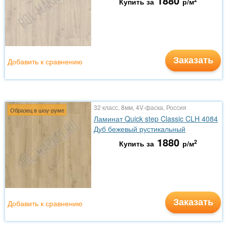
1880
Купить за
р/м
Заказать
Добавить к сравнению
32 класс, 8мм, 4V-фаска, Россия
Образец в шоу-руме
Ламинат Quick step Classic CLH 4084
Дуб бежевый рустикальный
1880
2
Купить за
р/м
Заказать
Добавить к сравнению