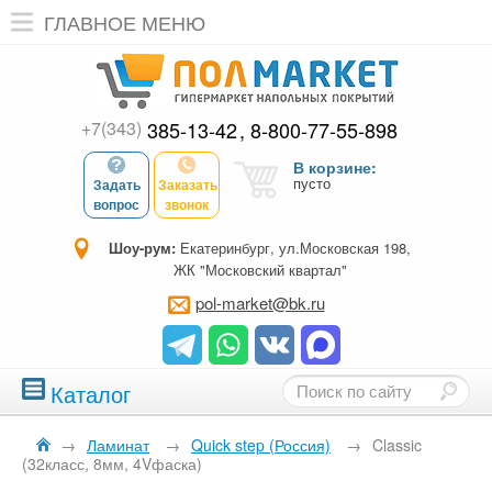
ГЛАВНОЕ МЕНЮ
+7(343)
385-13-42
8-800-77-55-898
В корзине:
пусто
Задать
Заказать
вопрос
звонок
Шоу-рум:
Екатеринбург, ул.Московская 198,
ЖК "Московский квартал"
pol-market@bk.ru
Каталог
→
Ламинат
→
Quick step (Россия)
→
Classic
(32класс, 8мм, 4Vфаска)