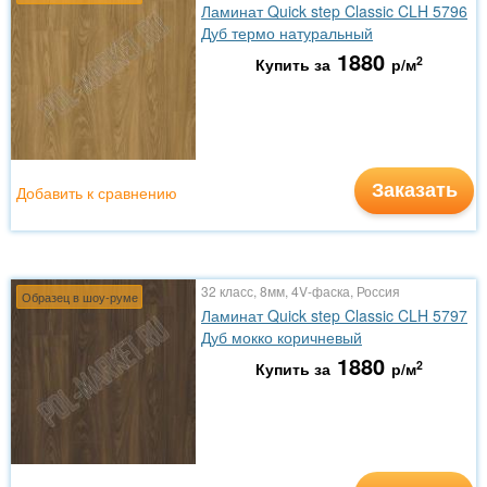
Ламинат Quick step Classic CLH 5796
Дуб термо натуральный
1880
2
Купить за
р/м
Заказать
Добавить к сравнению
32 класс, 8мм, 4V-фаска, Россия
Образец в шоу-руме
Ламинат Quick step Classic CLH 5797
Дуб мокко коричневый
1880
2
Купить за
р/м