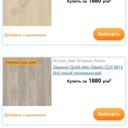
1880
Купить за
р/м
Заказать
Добавить к сравнению
32 класс, 8мм, 4V-фаска, Россия
Образец в шоу-руме
Ламинат Quick step Classic CLH 5814
Дуб серый тихоокеанский
1880
2
Купить за
р/м
Заказать
Добавить к сравнению