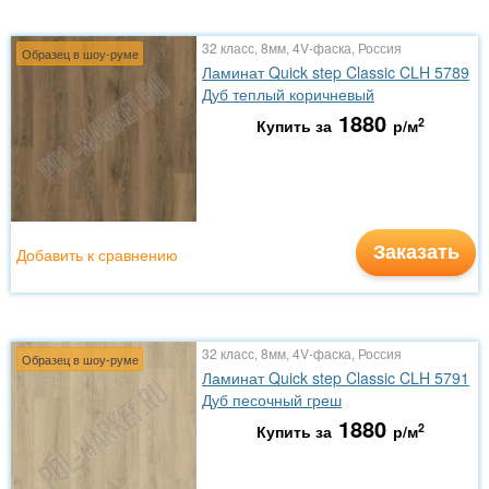
32 класс, 8мм, 4V-фаска, Россия
Образец в шоу-руме
Ламинат Quick step Classic CLH 5789
Дуб теплый коричневый
1880
2
Купить за
р/м
Заказать
Добавить к сравнению
32 класс, 8мм, 4V-фаска, Россия
Образец в шоу-руме
Ламинат Quick step Classic CLH 5791
Дуб песочный греш
1880
2
Купить за
р/м