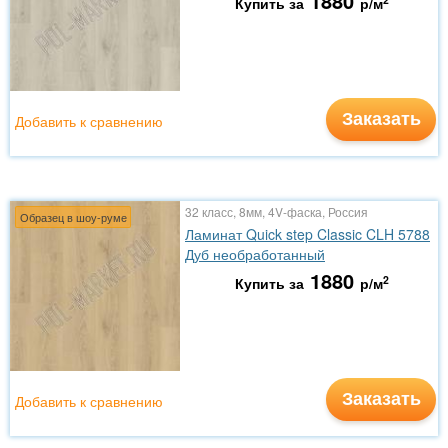
1880
Купить за
р/м
Заказать
Добавить к сравнению
32 класс, 8мм, 4V-фаска, Россия
Образец в шоу-руме
Ламинат Quick step Classic CLH 5788
Дуб необработанный
1880
2
Купить за
р/м
Заказать
Добавить к сравнению