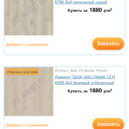
5786 Дуб пепельный серый
1880
2
Купить за
р/м
Заказать
Добавить к сравнению
32 класс, 8мм, 4V-фаска, Россия
Образец в шоу-руме
Ламинат Quick step Classic CLH
4088 Дуб бежевый отбеленный
1880
2
Купить за
р/м
Заказать
Добавить к сравнению