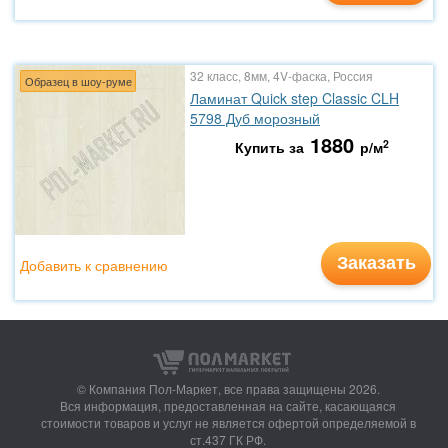
32 класс, 8мм, 4V-фаска, Россия
Образец в шоу-руме
Ламинат Quick step Classic CLH
5798 Дуб морозный
1880
2
Купить за
р/м
Заказать
Добавить к сравнению
© Компания Пол-Маркет,
все права защищены 2026.
Вся информация, предоставленная на сайте, касающаяся
стоимости товаров и услуг не является офертой определяемой в
ст.437 ГК РФ.