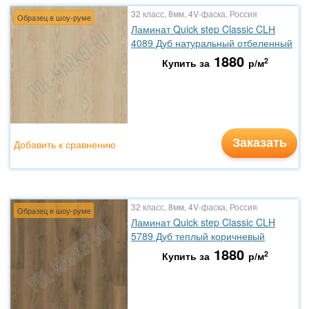
32 класс, 8мм, 4V-фаска, Россия
Образец в шоу-руме
Ламинат Quick step Classic CLН
4089 Дуб натуральный отбеленный
1880
2
Купить за
р/м
Заказать
Добавить к сравнению
32 класс, 8мм, 4V-фаска, Россия
Образец в шоу-руме
Ламинат Quick step Classic CLH
5789 Дуб теплый коричневый
1880
2
Купить за
р/м