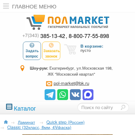
ГЛАВНОЕ МЕНЮ
+7(343)
385-13-42
8-800-77-55-898
В корзине:
пусто
Задать
Заказать
вопрос
звонок
Шоу-рум:
Екатеринбург, ул.Московская 198,
ЖК "Московский квартал"
pol-market@bk.ru
Каталог
→
Ламинат
→
Quick step (Россия)
→
Classic (32класс, 8мм, 4Vфаска)