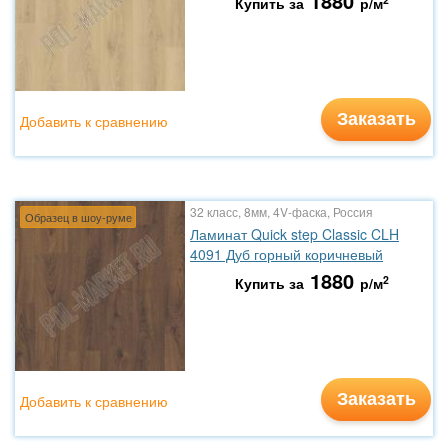
1880
Купить за
р/м
Заказать
Добавить к сравнению
32 класс, 8мм, 4V-фаска, Россия
Образец в шоу-руме
Ламинат Quick step Classic CLH
4091 Дуб горный коричневый
1880
2
Купить за
р/м
Заказать
Добавить к сравнению