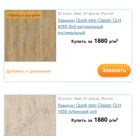
32 класс, 8мм, 4V-фаска, Россия
Образец в шоу-руме
Ламинат Quick step Classic CLH
4085 Дуб натуральный
рустикальный
1880
2
Купить за
р/м
Заказать
Добавить к сравнению
32 класс, 8мм, 4V-фаска, Россия
Ламинат Quick step Classic CLH
1655 кубинский дуб
1880
2
Купить за
р/м