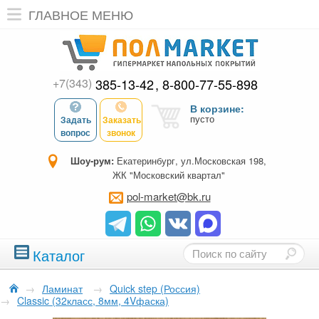
ГЛАВНОЕ МЕНЮ
+7(343)
385-13-42
8-800-77-55-898
В корзине:
пусто
Задать
Заказать
вопрос
звонок
Шоу-рум:
Екатеринбург, ул.Московская 198,
ЖК "Московский квартал"
pol-market@bk.ru
Каталог
→
Ламинат
→
Quick step (Россия)
→
Classic (32класс, 8мм, 4Vфаска)