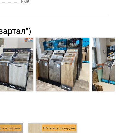
КМ5
вартал")
ц в шоу-руме
Образец в шоу-руме