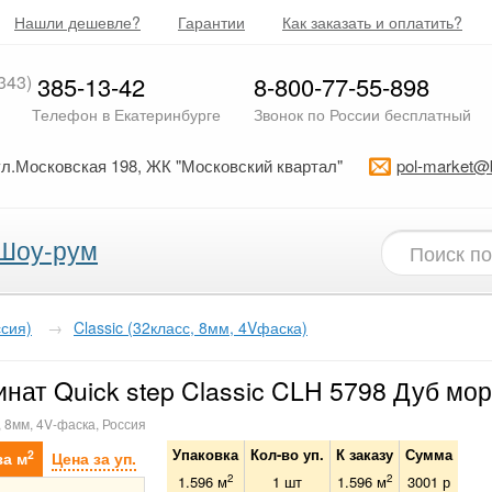
Нашли дешевле?
Гарантии
Как заказать и оплатить?
343)
385-13-42
8-800-77-55-898
Телефон в Екатеринбурге
Звонок по России бесплатный
ул.Московская 198, ЖК "Московский квартал"
pol-market@
Шоу-рум
ссия)
→
Classic (32класс, 8мм, 4Vфаска)
нат Quick step Classic CLH 5798 Дуб мо
, 8мм, 4V-фаска, Россия
Упаковка
Кол-во уп.
К заказу
Сумма
2
за м
Цена за уп.
2
2
1.596 м
1
шт
1.596
м
3001
р