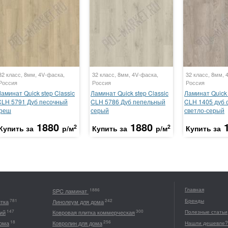
32 класс, 8мм, 4V-фаска,
32 класс, 8мм, 4V-фаска,
32 класс, 8мм, 
Россия
Россия
Россия
аминат Quick step Classic
Ламинат Quick step Classic
Ламинат Quick 
CLH 5791 Дуб песочный
CLH 5786 Дуб пепельный
CLH 1405 дуб 
греш
серый
светло-серый
1880
1880
2
2
Купить за
р/м
Купить за
р/м
Купить за
Главная
1886
SPC ламинат
Бренды
781
242
итка
Линолеум для дома
147
300
ий
Ковровая плитка коммерческая
Полезные статьи
18
256
дома
Ковролин для дома
Нашли дешевле?