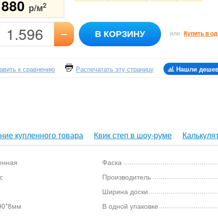
1880
2
р/м
–
В КОРЗИНУ
или
Купить в од
авить к сравнению
Распечатать эту страницу
Нашли деше
ние купленного товара
Квик степ в шоу-руме
Калькуля
енная
Фаска
с
Производитель
Ширина доски
90*8мм
В одной упаковке