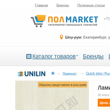
Главная
Бренды
Полезные статьи
+7(
Шоу-рум:
Екатеринбург, 
Каталог товаров
Бренды
→
Ламинат
→
Quick step (Ро
Образец представлен в шоу-руме
Лами
32 класс
Цена 