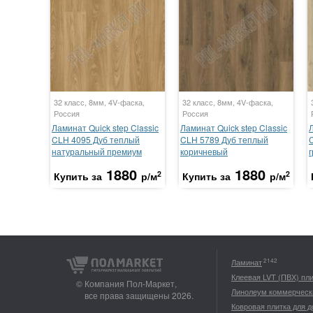
32 класс, 8мм, 4V-фаска,
32 класс, 8мм, 4V-фаска,
Россия
Россия
Ламинат Quick step Classic
Ламинат Quick step Classic
Л
CLH 4095 Дуб теплый
CLH 5789 Дуб теплый
натуральный премиум
коричневый
1880
1880
2
2
Купить за
р/м
Купить за
р/м
2142
Ламинат
Клеевая LVT (ПВХ) пл
© Компания Пол-Маркет,
Линолеум коммерческ
все права защищены 2026.
Ковровая плитка для 