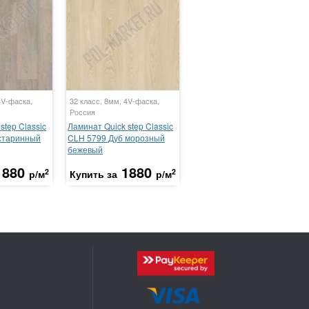
4V-фаска,
32 класс, 8мм, 4V-фаска,
Россия
step Classic
Ламинат Quick step Classic
старинный
CLH 5799 Дуб морозный
бежевый
1880
1880
2
2
р/м
Купить за
р/м