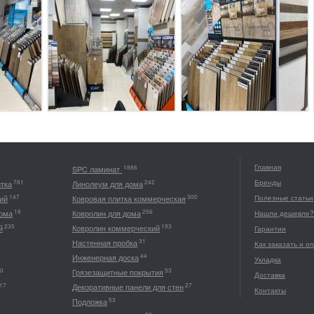
Главная
1886
SPC ламинат
Бренды
781
242
итка
Линолеум для дома
147
300
ий
Ковровая плитка коммерческая
Полезные статьи
18
256
дома
Ковролин для дома
Нашли дешевле?
235
193
й
Ковролин коммерческий
Гарантии
31
Настенная пробка
Как заказать и о
44
Инженерная доска
Укладка
0
53
Грязезащитные покрытия
Доставка
17
27
Декоративные панели для стен
Контакты
53
Подложка