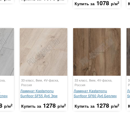
1078
2
Купить за
р/м
ска,
33 класс, 8мм, 4V-фаска,
33 класс, 8мм, 4V-фаска,
3
Россия
Россия
Р
u
Ламинат Kastamonu
Ламинат Kastamonu
Л
Аспен
Sunfloor SF55 Дуб Эри
Sunfloor SF60 Дуб Берлин
S
8
1278
1278
2
2
2
р/м
Купить за
р/м
Купить за
р/м