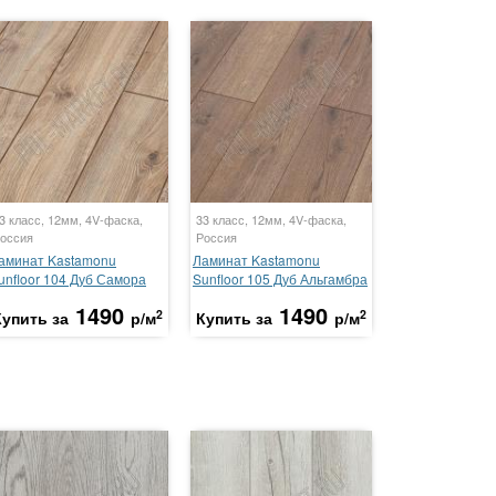
3 класс, 12мм, 4V-фаска,
33 класс, 12мм, 4V-фаска,
оссия
Россия
аминат Kastamonu
Ламинат Kastamonu
unfloor 104 Дуб Самора
Sunfloor 105 Дуб Альгамбра
1490
1490
2
2
Купить за
р/м
Купить за
р/м