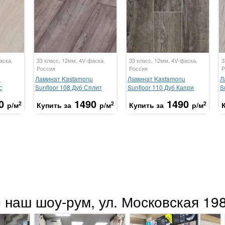
аска,
33 класс, 12мм, 4V-фаска,
33 класс, 12мм, 4V-фаска,
3
Россия
Россия
Р
u
Ламинат Kastamonu
Ламинат Kastamonu
Л
с
Sunfloor 108 Дуб Сплит
Sunfloor 110 Дуб Капри
S
0
1490
1490
2
2
2
р/м
Купить за
р/м
Купить за
р/м
 наш шоу-рум, ул. Московская 198