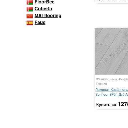
FloorBee
Cuberta
MATflooring
Faus
33 класс, 8мм, 4V-фа
Россия
Ламинат Kastamon
Sunfloor SF54 Дуб 
127
Купить за