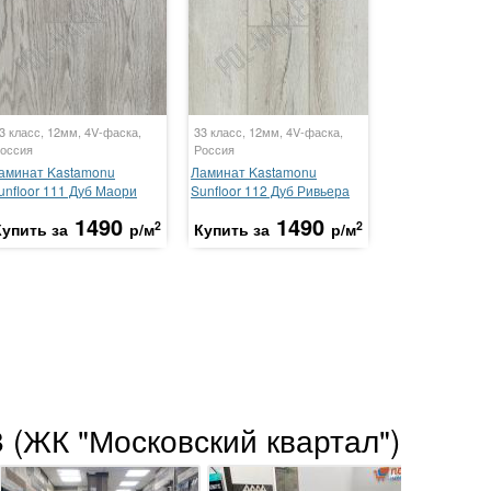
3 класс, 12мм, 4V-фаска,
33 класс, 12мм, 4V-фаска,
оссия
Россия
аминат Kastamonu
Ламинат Kastamonu
unfloor 111 Дуб Маори
Sunfloor 112 Дуб Ривьера
1490
1490
2
2
Купить за
р/м
Купить за
р/м
 (ЖК "Московский квартал")