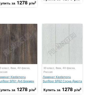
1278
2
Купить за
р/м
3 класс, 8мм, 4V-фаска,
33 класс, 8мм, 4V-фаска,
оссия
Россия
аминат Kastamonu
Ламинат Kastamonu
unfloor SF61 Дуб Бремен
Sunfloor SF62 Сосна Дакота
1278
1278
2
2
Купить за
р/м
Купить за
р/м