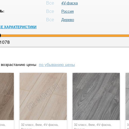
Все
4V-фаска
Все
Ь:
Россия
Все
Дерево
СЕ ХАРАКТЕРИСТИКИ
1078
 возрастанию цены
по убыванию цены
ска,
32 класс, 8мм, 4V-фаска,
32 класс, 8мм, 4V-фаска,
3
Россия
Россия
Р