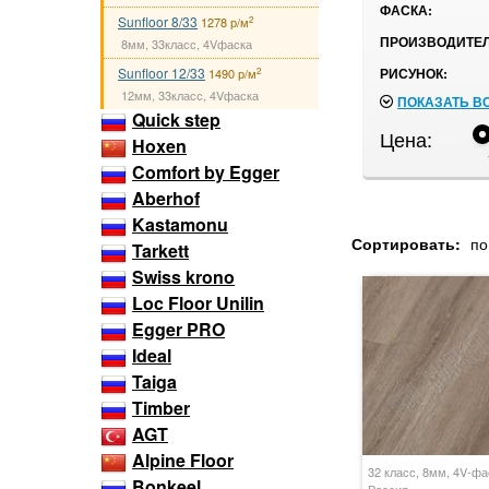
ФАСКА:
Sunfloor 8/33
2
1278 р/м
ПРОИЗВОДИТЕЛ
8мм, 33класс, 4Vфаска
Sunfloor 12/33
РИСУНОК:
2
1490 р/м
12мм, 33класс, 4Vфаска
ПОКАЗАТЬ В
Quick step
Цена:
Hoxen
Comfort by Egger
Aberhof
Kastamonu
Сортировать:
по
Tarkett
Swiss krono
Loc Floor Unilin
Egger PRO
Ideal
Taiga
Timber
AGT
Alpine Floor
32 класс, 8мм, 4V-фа
Bonkeel
Россия