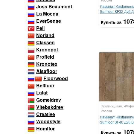
Joss Beaumont
Ламинат Kastamon
Sunfloor SF32 Дуб 
La Moena
107
EverSense
Купить за
Peli
Norland
Classen
Kronopol
Profield
Kronotex
Alsafloor
Floorwood
Belfloor
Latat
Gomeldrev
32 класс, 8мм, 4V-фа
Vitebskdrev
Россия
Creative
Ламинат Kastamon
Woodstyle
Sunfloor SF40 Дуб 
Homflor
107
Купить за