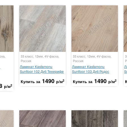
ска,
33 класс, 12мм, 4V-фаска,
33 класс, 12мм, 4V-фаска,
3
Россия
Россия
Р
u
Ламинат Kastamonu
Ламинат Kastamonu
Л
Sunfloor 102 Дуб Тенерифе
Sunfloor 103 Дуб Родос
S
1490
1490
2
2
Купить за
р/м
Купить за
р/м
8
2
р/м