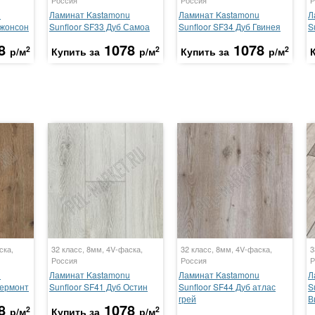
u
Ламинат Kastamonu
Ламинат Kastamonu
Л
Джонсон
Sunfloor SF33 Дуб Самоа
Sunfloor SF34 Дуб Гвинея
S
8
1078
1078
2
2
2
р/м
Купить за
р/м
Купить за
р/м
ска,
32 класс, 8мм, 4V-фаска,
32 класс, 8мм, 4V-фаска,
3
Россия
Россия
Р
u
Ламинат Kastamonu
Ламинат Kastamonu
Л
Вермонт
Sunfloor SF41 Дуб Остин
Sunfloor SF44 Дуб атлас
S
грей
В
8
1078
2
2
р/м
Купить за
р/м