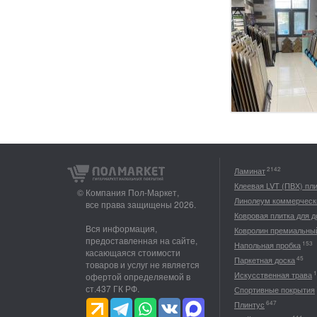
2142
Ламинат
Клеевая LVT (ПВХ) пл
© Компания Пол-Маркет,
Линолеум коммерческ
все права защищены 2026.
Ковровая плитка для 
Вся информация,
Ковролин премиальны
предоставленная на сайте,
153
Напольная пробка
касающаяся стоимости
45
Паркетная доска
товаров и услуг не является
1
Искусственная трава
офертой определяемой в
ст.437 ГК РФ.
Спортивные покрытия
647
Плинтус