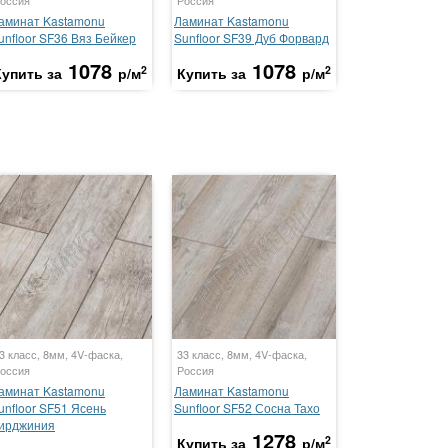
аминат Kastamonu
Ламинат Kastamonu
unfloor SF36 Вяз Бейкер
Sunfloor SF39 Дуб Форвард
1078
1078
2
2
Купить за
р/м
Купить за
р/м
3 класс, 8мм, 4V-фаска,
33 класс, 8мм, 4V-фаска,
оссия
Россия
аминат Kastamonu
Ламинат Kastamonu
unfloor SF51 Ясень
Sunfloor SF52 Сосна Тахо
ирджиния
1278
2
Купить за
р/м