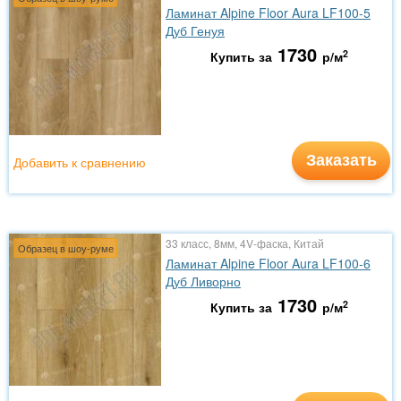
Ламинат Alpine Floor Aura LF100-5
Дуб Генуя
1730
2
Купить за
р/м
Заказать
Добавить к сравнению
33 класс, 8мм, 4V-фаска, Китай
Образец в шоу-руме
Ламинат Alpine Floor Aura LF100-6
Дуб Ливорно
1730
2
Купить за
р/м