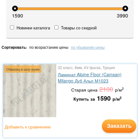
1590
3990
Новинки каталога
Товары со скидкой
Сортировать:
по возрастанию цены
по убыванию цены
32 класс, 8мм, 4V-фаска, Турция
Образец в шоу-руме
Ламинат Alpine Floor (Camsan)
Milango Дуб Альп М1023
2100
2
Старая цена
р/м
1590
2
Купить за
р/м
Заказать
Добавить к сравнению