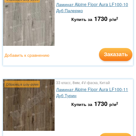
Ламинат Alpine Floor Aura LF100-10
Дуб Палермо
1730
2
Купить за
р/м
Заказать
Добавить к сравнению
33 класс, 8мм, 4V-фаска, Китай
Образец в шоу-руме
Ламинат Alpine Floor Aura LF100-11
Дуб Турин
1730
2
Купить за
р/м