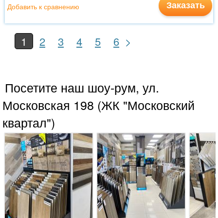
Заказать
Добавить к сравнению
>
1
2
3
4
5
6
Посетите наш шоу-рум, ул.
Московская 198 (ЖК "Московский
квартал")