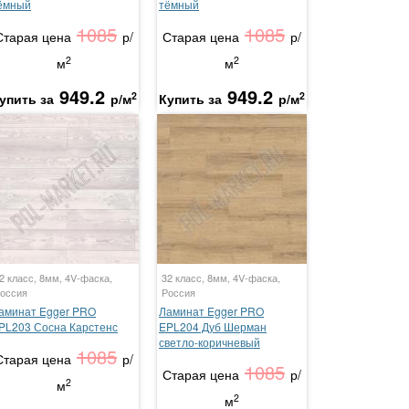
ёмный
тёмный
1085
1085
Старая цена
р/
Старая цена
р/
2
2
м
м
949.2
949.2
2
2
упить за
р/м
Купить за
р/м
2 класс, 8мм, 4V-фаска,
32 класс, 8мм, 4V-фаска,
оссия
Россия
аминат Egger PRO
Ламинат Egger PRO
PL203 Сосна Карстенс
EPL204 Дуб Шерман
светло-коричневый
1085
Старая цена
р/
1085
Старая цена
р/
2
м
2
м