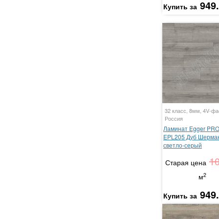
949
Купить за
32 класс, 8мм, 4V-фа
Россия
Ламинат Egger PR
EPL205 Дуб Шерма
светло-серый
1
Старая цена
2
м
949
Купить за