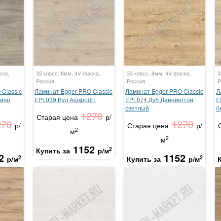
ска,
33 класс, 8мм, 4V-фаска,
33 класс, 8мм, 4V-фаска,
3
Россия
Россия
Р
Classic
Ламинат Egger PRO Classic
Ламинат Egger PRO Classic
Л
лино
EPL039 Вуд Ашкрофт
EPL074 Дуб Даннингтон
E
светлый
б
1270
Старая цена
р/
270
1270
р/
Старая цена
р/
2
м
2
м
1152
2
Купить за
р/м
2
1152
2
2
р/м
Купить за
р/м