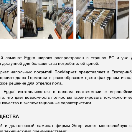
й ламинат Egger широко распространен в странах ЕС и уже 
и доступной для большинства потребителей ценой.
ркет напольных покрытий ПолМаркет представляет в Екатеринб
 производства Германии в разнообразном цвето-фактурном исп
ское решение для отделки пола.
 Egger изготавливается в полном соответствии с европейск
ти, что дает возможность полностью гарантировать токсикологиче
е качество и эксплуатационные характеристики.
ЩЕСТВА
й и долговечный ламинат фирмы Эггер имеет многослойную ст
и техническими преимуществами: