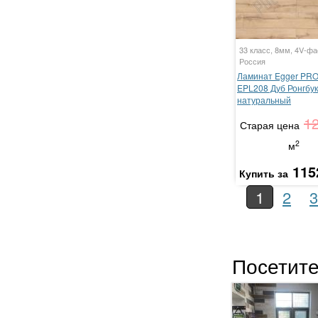
33 класс, 8мм, 4V-фа
Россия
Ламинат Egger PRO 
EPL208 Дуб Ронгбук
натуральный
1
Старая цена
2
м
115
Купить за
1
2
3
Посетите