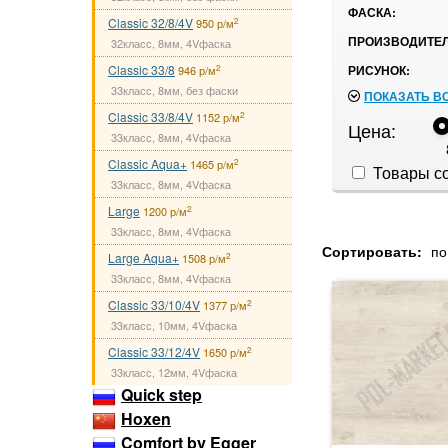
ФАСКА:
Classic 32/8/4V
2
950 р/м
ПРОИЗВОДИТЕЛ
32класс, 8мм, 4Vфаска
Classic 33/8
РИСУНОК:
2
946 р/м
33класс, 8мм, без фаски
ПОКАЗАТЬ В
Classic 33/8/4V
2
1152 р/м
Цена:
33класс, 8мм, 4Vфаска
Classic Aqua+
2
1465 р/м
Товары со
33класс, 8мм, 4Vфаска
Large
2
1200 р/м
33класс, 8мм, 4Vфаска
Сортировать:
по
Large Aqua+
2
1508 р/м
33класс, 8мм, 4Vфаска
Classic 33/10/4V
2
1377 р/м
33класс, 10мм, 4Vфаска
Classic 33/12/4V
2
1650 р/м
33класс, 12мм, 4Vфаска
Quick step
Hoxen
Comfort by Egger