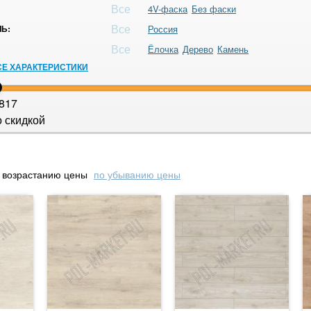
Все
4V-фаска
Без фаски
Все
Ь:
Россия
Все
Ёлочка
Дерево
Камень
СЕ ХАРАКТЕРИСТИКИ
817
 скидкой
 возрастанию цены
по убыванию цены