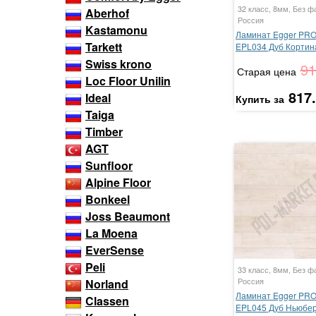
32 класс, 8мм, Без ф
Aberhof
Россия
Kastamonu
Ламинат Egger PR
Tarkett
EPL034 Дуб Кортин
Swiss krono
91
Старая цена
Loc Floor Unilin
817
Ideal
Купить за
Taiga
Timber
AGT
Sunfloor
Alpine Floor
Bonkeel
Joss Beaumont
La Moena
EverSense
Peli
33 класс, 8мм, Без ф
Россия
Norland
Ламинат Egger PRO 
Classen
EPL045 Дуб Ньюбе