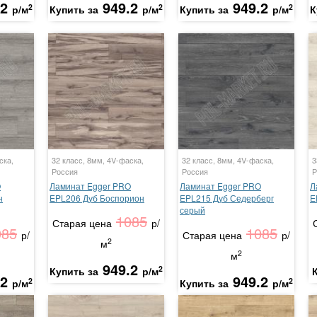
.2
949.2
949.2
2
2
2
р/м
Купить за
р/м
Купить за
р/м
К
ска,
32 класс, 8мм, 4V-фаска,
32 класс, 8мм, 4V-фаска,
3
Россия
Россия
Р
O
Ламинат Egger PRO
Ламинат Egger PRO
Л
н
EPL206 Дуб Боспорион
EPL215 Дуб Седерберг
E
серый
1085
Старая цена
р/
085
1085
р/
Старая цена
р/
2
м
2
м
949.2
2
Купить за
р/м
.2
949.2
2
2
р/м
Купить за
р/м