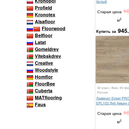
Kronopol
белый
Profield
1
Старая цена
Kronotex
2
м
Alsafloor
Floorwood
945
Купить за
Belfloor
Latat
Gomeldrev
Vitebskdrev
Creative
Woodstyle
Homflor
FloorBee
32 класс, 8мм, 4V-фа
Cuberta
Россия
MATflooring
Ламинат Egger PR
EPL102 Дуб Амьен 
Faus
1
Старая цена
2
м