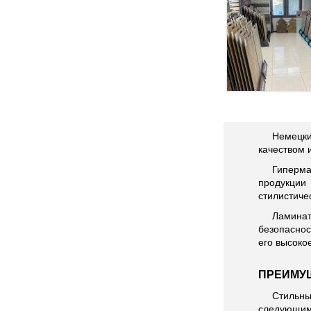
Немецки
качеством 
Гиперма
продукции
стилистиче
Ламинат
безопаснос
его высоко
ПРЕИМУ
Стильны
следующим