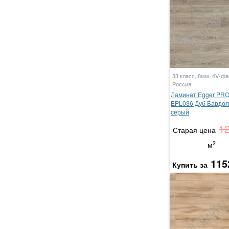
33 класс, 8мм, 4V-фа
Россия
Ламинат Egger PRO 
EPL036 Дуб Бардо
серый
1
Старая цена
2
м
115
Купить за