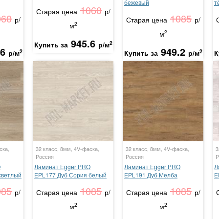
бежевый
т
1060
Старая цена
р/
060
1085
р/
Старая цена
р/
2
м
2
м
945.6
2
Купить за
р/м
.6
949.2
2
2
р/м
Купить за
р/м
К
ска,
32 класс, 8мм, 4V-фаска,
32 класс, 8мм, 4V-фаска,
3
Россия
Россия
Р
O
Ламинат Egger PRO
Ламинат Egger PRO
Л
светлый
EPL177 Дуб Сория белый
EPL191 Дуб Мелба
E
085
1085
1085
р/
Старая цена
р/
Старая цена
р/
2
2
м
м