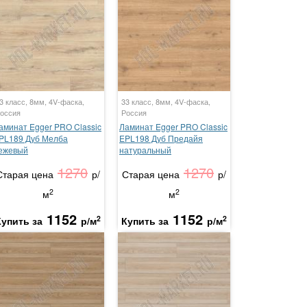
3 класс, 8мм, 4V-фаска,
33 класс, 8мм, 4V-фаска,
оссия
Россия
аминат Egger PRO Classic
Ламинат Egger PRO Classic
PL189 Дуб Мелба
EPL198 Дуб Предайя
ежевый
натуральный
1270
1270
Старая цена
р/
Старая цена
р/
2
2
м
м
1152
1152
2
2
Купить за
р/м
Купить за
р/м