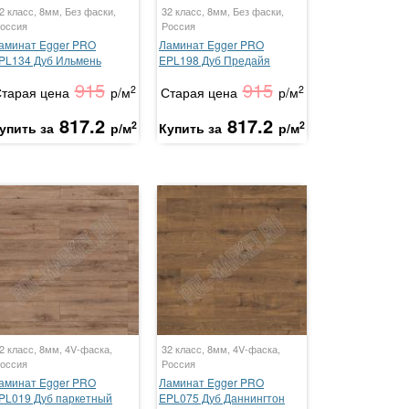
2 класс, 8мм, Без фаски,
32 класс, 8мм, Без фаски,
оссия
Россия
аминат Egger PRO
Ламинат Egger PRO
PL134 Дуб Ильмень
EPL198 Дуб Предайя
915
915
2
2
тарая цена
р/м
Старая цена
р/м
817.2
817.2
2
2
упить за
р/м
Купить за
р/м
2 класс, 8мм, 4V-фаска,
32 класс, 8мм, 4V-фаска,
оссия
Россия
аминат Egger PRO
Ламинат Egger PRO
PL019 Дуб паркетный
EPL075 Дуб Даннингтон