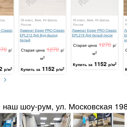
ска,
33 класс, 8мм, 4V-фаска,
33 класс, 8мм, 4V-фаска,
3
Россия
Россия
Р
Classic
Ламинат Egger PRO Classic
Ламинат Egger PRO Classic
Л
EPL212 Дуб Вуд-фьорд
EPL219 Дуб белый песок
E
белый
н
1270
Старая цена
р/
270
1270
р/
Старая цена
р/
2
м
2
м
1152
2
Купить за
р/м
2
1152
2
2
р/м
Купить за
р/м
>
 наш шоу-рум, ул. Московская 198