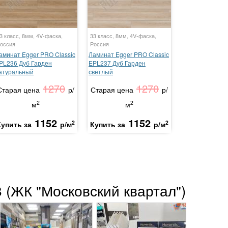
3 класс, 8мм, 4V-фаска,
33 класс, 8мм, 4V-фаска,
оссия
Россия
аминат Egger PRO Classic
Ламинат Egger PRO Classic
PL236 Дуб Гарден
EPL237 Дуб Гарден
атуральный
светлый
1270
1270
Старая цена
р/
Старая цена
р/
2
2
м
м
1152
1152
2
2
Купить за
р/м
Купить за
р/м
 (ЖК "Московский квартал")