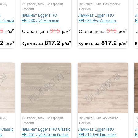
аски,
32 класс, 8мм, Без фаски,
32 класс, 8мм, Без фаски,
3
Россия
Россия
Р
O
Ламинат Egger PRO
Ламинат Egger PRO
Л
а белый
EPL038 Дуб Меловой
EPL039 Вуд Ашкрофт
E
5
915
915
2
2
2
р/м
Старая цена
р/м
Старая цена
р/м
С
.2
817.2
817.2
2
2
2
р/м
Купить за
р/м
Купить за
р/м
К
аски,
33 класс, 8мм, Без фаски,
32 класс, 8мм, 4V-фаска,
3
Россия
Россия
Р
Classic
Ламинат Egger PRO Classic
Ламинат Egger PRO
Л
ри
EPL051 Дуб Кортон белый
EPL210 Дуб Гирлевик
E