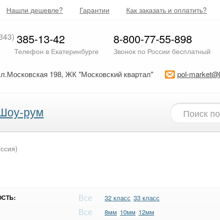
Нашли дешевле?
Гарантии
Как заказать и оплатить?
343)
385-13-42
8-800-77-55-898
Телефон в Екатеринбурге
Звонок по России бесплатный
ул.Московская 198, ЖК "Московский квартал"
pol-market@
Шоу-рум
ссия)
Все
СТЬ:
32 класс
33 класс
Все
8мм
10мм
12мм