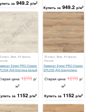
949.2
2
упить за
р/м
949.2
2
Купить за
р/м
3 класс, 8мм, 4V-фаска,
33 класс, 8мм, 4V-фаска,
оссия
Россия
аминат Egger PRO Classic
Ламинат Egger PRO Classic
PL034 Дуб Кортина белый
EPL035 Дуб Бардолино
1270
1270
Старая цена
р/
Старая цена
р/
2
2
м
м
1152
1152
2
2
Купить за
р/м
Купить за
р/м