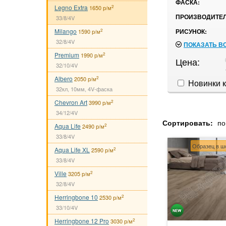
ФАСКА:
Legno Extra
2
1650 р/м
ПРОИЗВОДИТЕЛ
33/8/4V
Milango
РИСУНОК:
2
1590 р/м
32/8/4V
ПОКАЗАТЬ В
Premium
2
1990 р/м
Цена:
32/10/4V
Albero
2
2050 р/м
Новинки к
32кл, 10мм, 4V-фаска
Chevron Art
2
3990 р/м
34/12/4V
Сортировать:
по
Aqua Life
2
2490 р/м
33/8/4V
Образец в ш
Aqua Life XL
2
2590 р/м
33/8/4V
Ville
2
3205 р/м
32/8/4V
Herringbone 10
2
2530 р/м
33/10/4V
Herringbone 12 Pro
2
3030 р/м