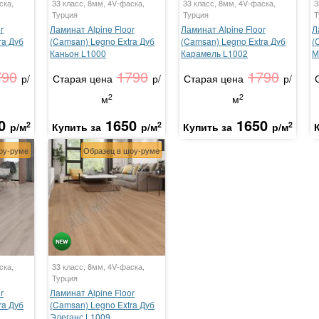
ска,
33 класс, 8мм, 4V-фаска,
33 класс, 8мм, 4V-фаска,
3
Турция
Турция
Т
r
Ламинат Alpine Floor
Ламинат Alpine Floor
Л
ra Дуб
(Camsan) Legno Extra Дуб
(Camsan) Legno Extra Дуб
(
Каньон L1000
Карамель L1002
М
790
1790
1790
р/
Старая цена
р/
Старая цена
р/
2
2
м
м
0
1650
1650
2
2
2
р/м
Купить за
р/м
Купить за
р/м
оу-руме
Образец в шоу-руме
ска,
33 класс, 8мм, 4V-фаска,
Турция
r
Ламинат Alpine Floor
ra Дуб
(Camsan) Legno Extra Дуб
Элеганс L1009