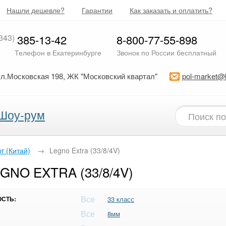
Нашли дешевле?
Гарантии
Как заказать и оплатить?
343)
385-13-42
8-800-77-55-898
Телефон в Екатеринбурге
Звонок по России бесплатный
ул.Московская 198, ЖК "Московский квартал"
pol-market@
Шоу-рум
or (Китай)
→
Legno Extra (33/8/4V)
NO EXTRA (33/8/4V)
Все
СТЬ:
33 класс
Все
8мм