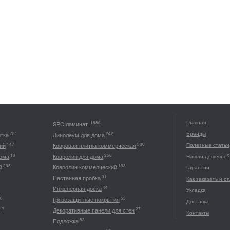
Главная
1886
SPC ламинат
Бренды
781
242
итка
Линолеум для дома
147
300
ий
Ковровая плитка коммерческая
Полезные статьи
18
256
дома
Ковролин для дома
Нашли дешевле?
235
193
й
Ковролин коммерческий
Гарантии
31
Настенная пробка
Как заказать и о
44
Инженерная доска
Укладка
0
53
Грязезащитные покрытия
Доставка
17
27
Декоративные панели для стен
Контакты
53
Подложка