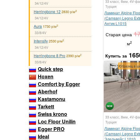
33 класс, 8мм, 4V-фа
34/12/4V
Турция
Herringbone 12
2
2830 р/м
Ламинат Alpine Floo
34/12/4V
(Camsan) Legno Ext
Антик L1015
Aura
2
1730 р/м
1
33/8/4V
Старая цена
Intensity
2
2530 р/м
2
м
34/12/4V
165
Купить за
Herringbone 8 Pro
2
2390 р/м
33/8/4V
Образец в ш
Quick step
Hoxen
Comfort by Egger
Aberhof
Kastamonu
Tarkett
Swiss krono
33 класс, 8мм, 4V-фа
Loc Floor Unilin
Турция
Egger PRO
Ламинат Alpine Floo
(Camsan) Legno Ext
Ideal
Эдельвейс L1010