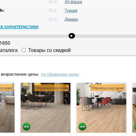
Все
4V-фаска
Все
Ь:
Турция
Все
Дерево
СЕ ХАРАКТЕРИСТИКИ
1650
аталога
Товары со скидкой
 возрастанию цены
по убыванию цены
оу-руме
Образец в шоу-руме
Образец в шоу-руме