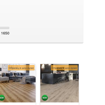
1650
Образец в шоу-руме
Образец в шоу-руме