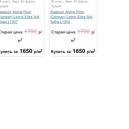
3 класс, 8мм, 4V-фаска,
33 класс, 8мм, 4V-фаска,
урция
Турция
аминат Alpine Floor
Ламинат Alpine Floor
Camsan) Legno Extra Дуб
(Camsan) Legno Extra Дуб
окка L1007
Тайга L1004
1790
1790
Старая цена
р/
Старая цена
р/
2
2
м
м
1650
1650
2
2
Купить за
р/м
Купить за
р/м