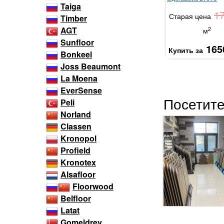
Taiga
1
Старая цена
Timber
AGT
2
м
Sunfloor
165
Купить за
Bonkeel
Joss Beaumont
La Moena
EverSense
Посетите
Peli
Norland
Classen
Kronopol
Profield
Kronotex
Alsafloor
Floorwood
Belfloor
Latat
Gomeldrev