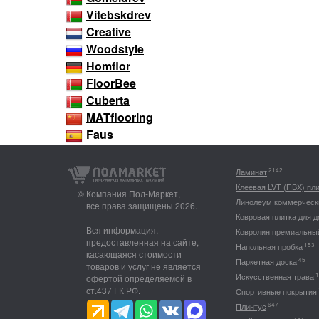
Vitebskdrev
Creative
Woodstyle
Homflor
FloorBee
Cuberta
MATflooring
Faus
2142
Ламинат
Клеевая LVT (ПВХ) пл
© Компания Пол-Маркет,
Линолеум коммерческ
все права защищены 2026.
Ковровая плитка для 
Вся информация,
Ковролин премиальны
предоставленная на сайте,
153
Напольная пробка
касающаяся стоимости
45
Паркетная доска
товаров и услуг не является
1
Искусственная трава
офертой определяемой в
ст.437 ГК РФ.
Спортивные покрытия
647
Плинтус