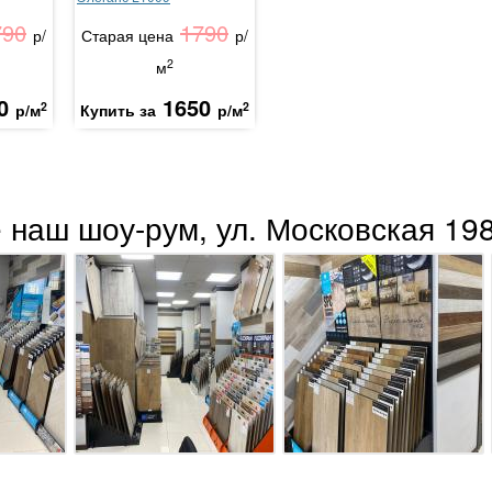
790
1790
р/
Старая цена
р/
2
м
0
1650
2
2
р/м
Купить за
р/м
 наш шоу-рум, ул. Московская 198