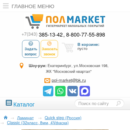
ГЛАВНОЕ МЕНЮ
+7(343)
385-13-42
8-800-77-55-898
В корзине:
пусто
Задать
Заказать
вопрос
звонок
Шоу-рум:
Екатеринбург, ул.Московская 198,
ЖК "Московский квартал"
pol-market@bk.ru
Каталог
→
Ламинат
→
Quick step (Россия)
→
Classic (32класс, 8мм, 4Vфаска)