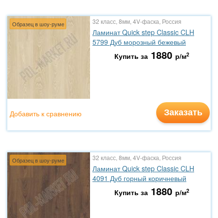
32 класс, 8мм, 4V-фаска, Россия
Образец в шоу-руме
Ламинат Quick step Classic CLH
5799 Дуб морозный бежевый
1880
2
Купить за
р/м
Заказать
Добавить к сравнению
32 класс, 8мм, 4V-фаска, Россия
Образец в шоу-руме
Ламинат Quick step Classic CLH
4091 Дуб горный коричневый
1880
2
Купить за
р/м