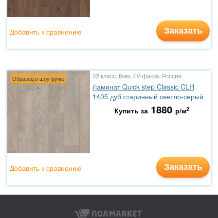
Заказать
Добавить к сравнению
32 класс, 8мм, 4V-фаска, Россия
Образец в шоу-руме
Ламинат Quick step Classic CLH
1405 дуб старинный светло-серый
1880
2
Купить за
р/м
Заказать
Добавить к сравнению