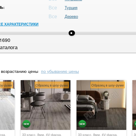
Все
Ь:
Турция
Все
Дерево
СЕ ХАРАКТЕРИСТИКИ
1690
аталога
 возрастанию цены
по убыванию цены
оу-руме
Образец в шоу-руме
Образец в шоу-руме
ска,
33 класс, 8мм, 4V-фаска,
33 класс, 8мм, 4V-фаска,
3