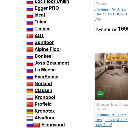
Loc Floor Unilin
Турция
Egger PRO
Ламинат Peli Anatol
Design AN DSG 901
Ideal
дуб
Taiga
169
Timber
Купить за
AGT
Sunfloor
Alpine Floor
Bonkeel
Образец в ш
Joss Beaumont
La Moena
EverSense
Norland
Classen
Kronopol
Profield
33 класс, 8мм, 4V-фа
Турция
Kronotex
Ламинат Peli Anatol
Alsafloor
Design AN DSG 906
Floorwood
кофейный