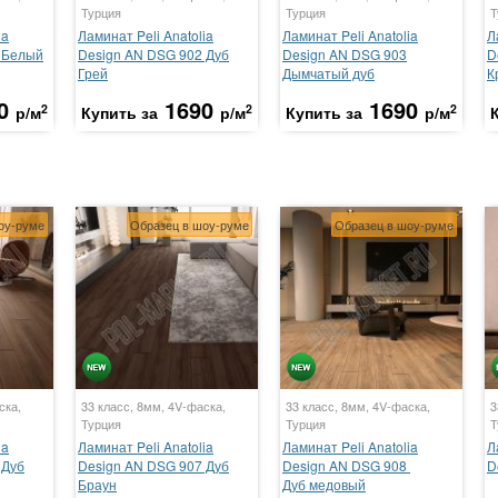
Турция
Турция
Т
ia
Ламинат Peli Anatolia
Ламинат Peli Anatolia
Л
 Белый
Design AN DSG 902 Дуб
Design AN DSG 903
D
Грей
Дымчатый дуб
К
0
1690
1690
2
2
2
р/м
Купить за
р/м
Купить за
р/м
оу-руме
Образец в шоу-руме
Образец в шоу-руме
ска,
33 класс, 8мм, 4V-фаска,
33 класс, 8мм, 4V-фаска,
3
Турция
Турция
Т
ia
Ламинат Peli Anatolia
Ламинат Peli Anatolia
Л
 Дуб
Design AN DSG 907 Дуб
Design AN DSG 908
D
Браун
Дуб медовый