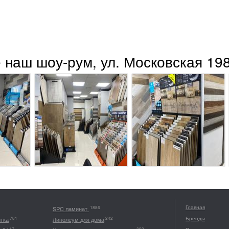
 наш шоу-рум, ул. Московская 198
Главная
1886
SPC ламинат
Бренды
781
242
итка
Линолеум для дома
147
300