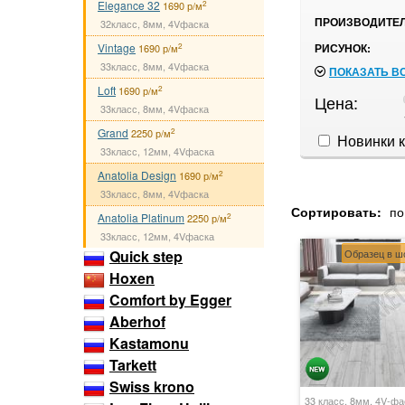
Elegance 32
2
1690 р/м
ПРОИЗВОДИТЕЛ
32класс, 8мм, 4Vфаска
Vintage
РИСУНОК:
2
1690 р/м
33класс, 8мм, 4Vфаска
ПОКАЗАТЬ В
Loft
2
1690 р/м
Цена:
33класс, 8мм, 4Vфаска
Grand
2
2250 р/м
Новинки к
33класс, 12мм, 4Vфаска
Anatolia Design
2
1690 р/м
33класс, 8мм, 4Vфаска
Сортировать:
по
Anatolia Platinum
2
2250 р/м
33класс, 12мм, 4Vфаска
Образец в ш
Quick step
Hoxen
Comfort by Egger
Aberhof
Kastamonu
Tarkett
Swiss krono
33 класс, 8мм, 4V-фа