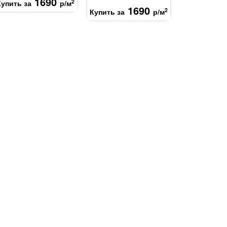
1690
2
Купить за
р/м
1690
2
Купить за
р/м