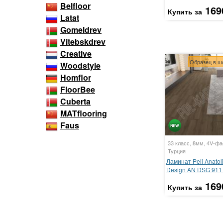
Belfloor
169
Купить за
Latat
Gomeldrev
Vitebskdrev
Creative
Образец в ш
Woodstyle
Homflor
FloorBee
Cuberta
MATflooring
Faus
33 класс, 8мм, 4V-фа
Турция
Ламинат Peli Anatol
Design AN DSG 911
169
Купить за