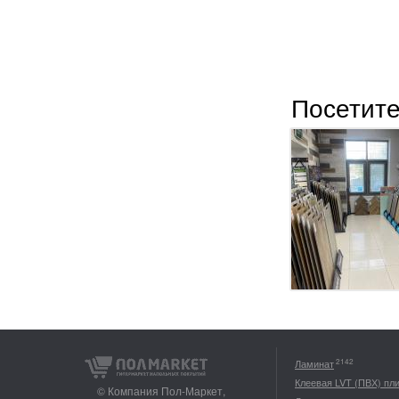
Посетите
2142
Ламинат
Клеевая LVT (ПВХ) пл
© Компания Пол-Маркет,