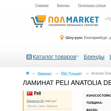
Главная
Бренды
Полезные статьи
+7(
Шоу-рум:
Екатеринбург, 
Каталог товаров
Бренды
→
Ламинат
→
Peli (Турция)
→
Anatolia De
ЛАМИНАТ PELI ANATOLIA DE
Peli
ИЗНОСОСТОЙКО
Elegance 33
2
1690 р/м
ТОЛЩИНА:
33класс, 8мм, 4Vфаска
ФАСКА: