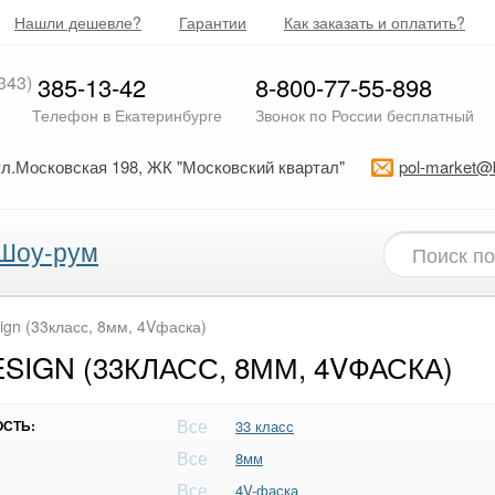
Нашли дешевле?
Гарантии
Как заказать и оплатить?
343)
385-13-42
8-800-77-55-898
Телефон в Екатеринбурге
Звонок по России бесплатный
ул.Московская 198, ЖК "Московский квартал"
pol-market@
Шоу-рум
sign (33класс, 8мм, 4Vфаска)
SIGN (33КЛАСС, 8ММ, 4VФАСКА)
Все
СТЬ:
33 класс
Все
8мм
Все
4V-фаска