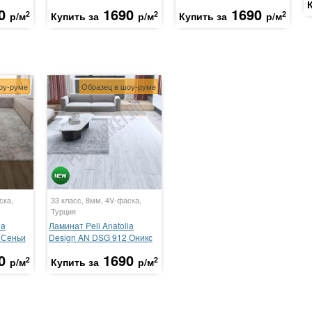
0
1690
1690
2
2
2
р/м
Купить за
р/м
Купить за
р/м
оу-руме
Образец в шоу-руме
ска,
33 класс, 8мм, 4V-фаска,
Турция
ia
Ламинат Peli Anatolia
 Сеньи
Design AN DSG 912 Оникс
0
1690
2
2
р/м
Купить за
р/м