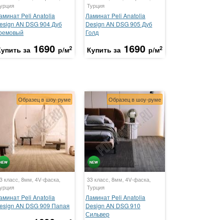
урция
Турция
аминат Peli Anatolia
Ламинат Peli Anatolia
esign AN DSG 904 Дуб
Design AN DSG 905 Дуб
ремовый
Голд
1690
1690
2
2
Купить за
р/м
Купить за
р/м
Образец в шоу-руме
Образец в шоу-руме
3 класс, 8мм, 4V-фаска,
33 класс, 8мм, 4V-фаска,
урция
Турция
аминат Peli Anatolia
Ламинат Peli Anatolia
esign AN DSG 909 Папая
Design AN DSG 910
Сильвер