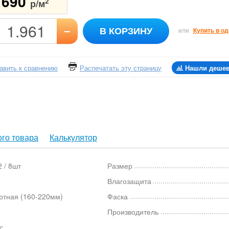
1690
2
р/м
–
В КОРЗИНУ
или
Купить в од
авить к сравнению
Распечатать эту страницу
Нашли деше
го товара
Калькулятор
 / 8шт
Размер
Влагозащита
ртная (160-220мм)
Фаска
Производитель
с