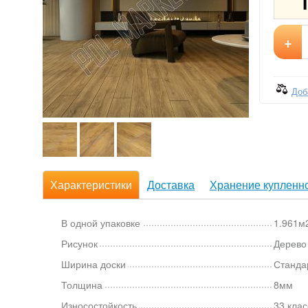
+
Доб
Характеристики
Доставка
Хранение купленно
В одной упаковке
1.961м2
Рисунок
Дерево
Ширина доски
Станда
Толщина
8мм
Износостойкость
33 клас