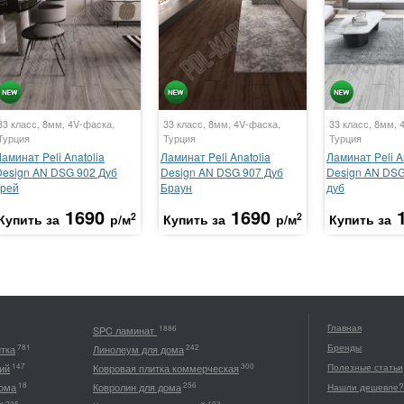
33 класс, 8мм, 4V-фаска,
33 класс, 8мм, 4V-фаска,
33 класс, 8мм, 
Турция
Турция
Турция
аминат Peli Anatolia
Ламинат Peli Anatolia
Ламинат Peli A
Design AN DSG 902 Дуб
Design AN DSG 907 Дуб
Design AN DS
Грей
Браун
дуб
1690
1690
2
2
Купить за
р/м
Купить за
р/м
Купить за
Главная
1886
SPC ламинат
Бренды
781
242
итка
Линолеум для дома
147
300
ий
Ковровая плитка коммерческая
Полезные статьи
18
256
дома
Ковролин для дома
Нашли дешевле?
235
193