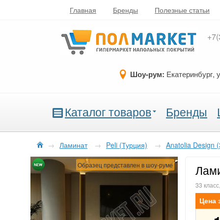
Главная
Бренды
Полезные статьи
+7(
Шоу-рум:
Екатеринбург, 
Каталог товаров
Бренды
→
Ламинат
→
Peli (Турция)
→
Anatolia Design 
Образец представлен в шоу-руме
Лами
33 класс
Цена 