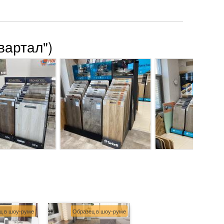
вартал")
ц в шоу-руме
Образец в шоу-руме