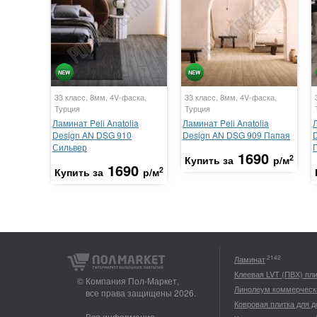
33 класс, 8мм, 4V-фаска,
33 класс, 8мм, 4V-фаска,
Турция
Турция
Ламинат Peli Anatolia
Ламинат Peli Anatolia
Л
Design AN DSG 910
Design AN DSG 909 Папая
Сильвер
1690
2
Купить за
р/м
1690
2
Купить за
р/м
2142
Ламинат
Клеевая LVT (ПВХ) пл
© Компания Пол-Маркет,
Линолеум коммерческ
все права защищены 2026.
Ковровая плитка для 
Вся информация,