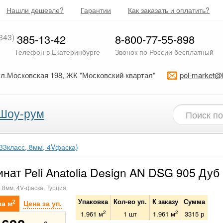
Нашли дешевле?
Гарантии
Как заказать и оплатить?
343)
385-13-42
8-800-77-55-898
Телефон в Екатеринбурге
Звонок по России бесплатный
ул.Московская 198, ЖК "Московский квартал"
pol-market@
Шоу-рум
(33класс, 8мм, 4Vфаска)
нат Peli Anatolia Design AN DSG 905 Дуб
, 8мм, 4V-фаска, Турция
Упаковка
Кол-во уп.
К заказу
Сумма
2
за м
Цена за уп.
2
2
1.961 м
1
шт
1.961
м
3315
р