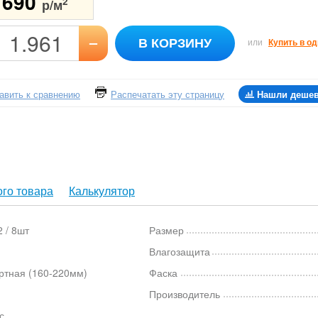
1690
2
р/м
–
В КОРЗИНУ
или
Купить в од
авить к сравнению
Распечатать эту страницу
Нашли деше
го товара
Калькулятор
 / 8шт
Размер
Влагозащита
ртная (160-220мм)
Фаска
Производитель
с