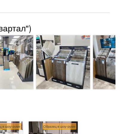
вартал")
ц в шоу-руме
Образец в шоу-руме