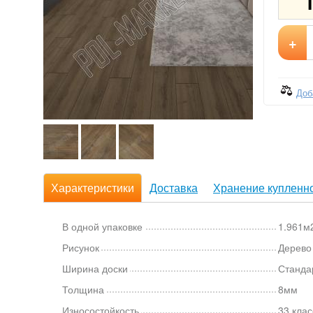
+
Доб
Характеристики
Доставка
Хранение купленно
В одной упаковке
1.961м2
Рисунок
Дерево
Ширина доски
Станда
Толщина
8мм
Износостойкость
33 клас