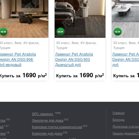
33 класс, 8мм, 4V-фаска,
33 класс, 8мм, 4V-фаска,
33 класс, 8мм, 
Турция
Турция
Турция
аминат Peli Anatolia
Ламинат Peli Anatolia
Ламинат Peli A
Design AN DSG 908
Design AN DSG 903
Design AN DS
Дуб медовый
Дымчатый дуб
дуб
1690
1690
2
2
Купить за
р/м
Купить за
р/м
Купить за
Главная
1886
SPC ламинат
Бренды
781
242
итка
Линолеум для дома
147
300
ий
Ковровая плитка коммерческая
Полезные статьи
18
256
дома
Ковролин для дома
Нашли дешевле?
235
193