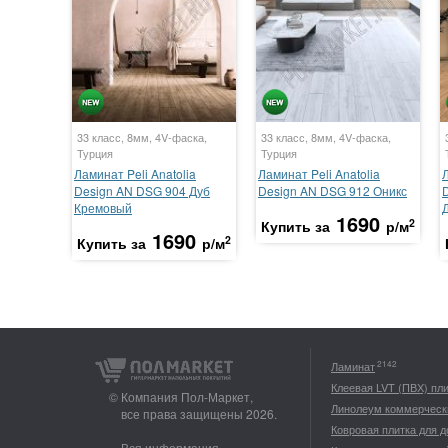
33 класс, 8мм, 4V-фаска,
33 класс, 8мм, 4V-фаска,
Турция
Турция
Ламинат Peli Anatolia
Ламинат Peli Anatolia
Л
Design AN DSG 904 Дуб
Design AN DSG 912 Оникс
Кремовый
1690
2
Купить за
р/м
1690
2
Купить за
р/м
2142
Ламинат
Клеевая LVT (ПВХ) пл
© Компания Пол-Маркет,
Линолеум коммерческ
все права защищены 2026.
Ковровая плитка для 
Вся информация,