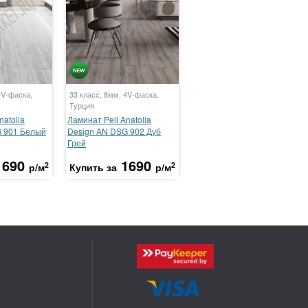
4V-фаска,
33 класс, 8мм, 4V-фаска,
Турция
natolia
Ламинат Peli Anatolia
G 901 Белый
Design AN DSG 902 Дуб
Грей
1690
1690
2
2
р/м
Купить за
р/м