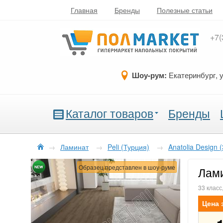
Главная
Бренды
Полезные статьи
+7(
Шоу-рум:
Екатеринбург, 
Каталог товаров
Бренды
→
Ламинат
→
Peli (Турция)
→
Anatolia Design 
Образец представлен в шоу-руме
Лами
33 класс
Цена 