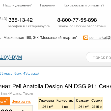
Нашли дешевле?
Гарантии
Как заказать и оплатить?
343)
385-13-42
8-800-77-55-898
Телефон в Екатеринбурге
Звонок по России бесплатный
ул.Московская 198, ЖК "Московский квартал"
pol-market@
Шоу-рум
(33класс, 8мм, 4Vфаска)
нат Peli Anatolia Design AN DSG 911 Сен
, 8мм, 4V-фаска, Турция
Упаковка
Кол-во уп.
К заказу
Сумма
2
за м
Цена за уп.
2
2
1.961 м
1
шт
1.961
м
3315
р