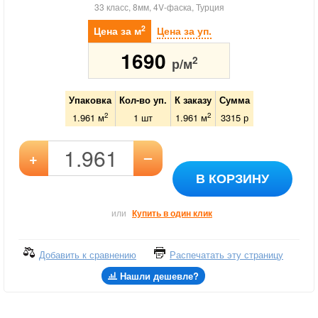
33 класс, 8мм, 4V-фаска, Турция
2
Цена за м
Цена за уп.
1690
2
р/м
Упаковка
Кол-во уп.
К заказу
Сумма
2
2
1.961 м
1
шт
1.961
м
3315
р
–
+
В КОРЗИНУ
или
Купить в один клик
Добавить к сравнению
Распечатать эту страницу
Нашли дешевле?