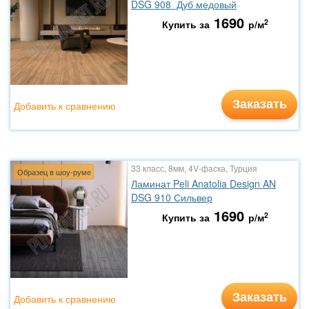
DSG 908 Дуб медовый
1690
2
Купить за
р/м
Заказать
Добавить к сравнению
33 класс, 8мм, 4V-фаска, Турция
Образец в шоу-руме
Ламинат Peli Anatolia Design AN
DSG 910 Сильвер
1690
2
Купить за
р/м
Заказать
Добавить к сравнению