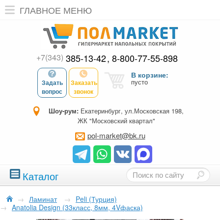
ГЛАВНОЕ МЕНЮ
+7(343)
385-13-42
8-800-77-55-898
В корзине:
пусто
Задать
Заказать
вопрос
звонок
Шоу-рум:
Екатеринбург, ул.Московская 198,
ЖК "Московский квартал"
pol-market@bk.ru
Каталог
→
Ламинат
→
Peli (Турция)
→
Anatolia Design (33класс, 8мм, 4Vфаска)