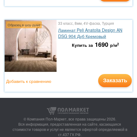
33 класс, 8мм, 4V-фаска, Турция
Образец в шоу-руме
Ламинат Peli Anatolia Design AN
DSG 904 Дуб Кремовый
1690
2
Купить за
р/м
Заказать
Добавить к сравнению
© Компания Пол-Маркет,
все права защищены 2026.
Вся информация, предоставленная на сайте, касающаяся
стоимости товаров и услуг не является офертой определяемой в
ст.437 ГК РФ.