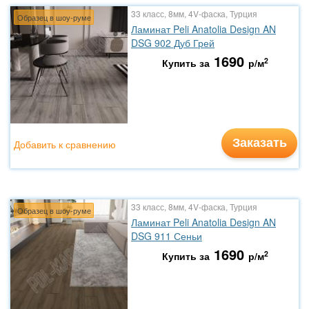
33 класс, 8мм, 4V-фаска, Турция
Образец в шоу-руме
Ламинат Peli Anatolia Design AN
DSG 902 Дуб Грей
1690
2
Купить за
р/м
Заказать
Добавить к сравнению
33 класс, 8мм, 4V-фаска, Турция
Образец в шоу-руме
Ламинат Peli Anatolia Design AN
DSG 911 Сеньи
1690
2
Купить за
р/м