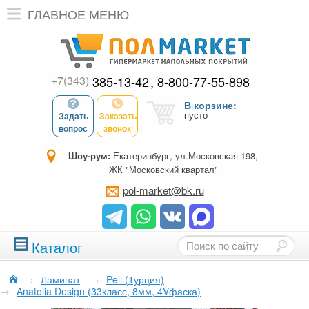
ГЛАВНОЕ МЕНЮ
+7(343)
385-13-42
8-800-77-55-898
В корзине:
пусто
Задать
Заказать
вопрос
звонок
Шоу-рум:
Екатеринбург, ул.Московская 198,
ЖК "Московский квартал"
pol-market@bk.ru
Каталог
→
Ламинат
→
Peli (Турция)
→
Anatolia Design (33класс, 8мм, 4Vфаска)