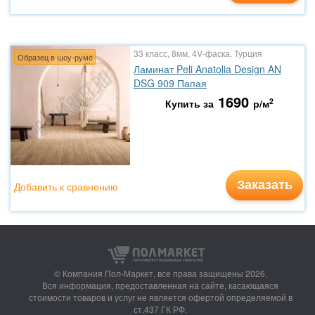
33 класс, 8мм, 4V-фаска, Турция
Образец в шоу-руме
Ламинат Peli Anatolia Design AN
DSG 909 Папая
1690
2
Купить за
р/м
Заказать
Добавить к сравнению
© Компания Пол-Маркет,
все права защищены 2026.
Вся информация, предоставленная на сайте, касающаяся
стоимости товаров и услуг не является офертой определяемой в
ст.437 ГК РФ.