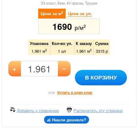
33 класс, 8мм, 4V-фаска, Турция
2
Цена за м
Цена за уп.
1690
2
р/м
Упаковка
Кол-во уп.
К заказу
Сумма
2
2
1.961 м
1
шт
1.961
м
3315
р
–
+
В КОРЗИНУ
или
Купить в один клик
Добавить к сравнению
Распечатать эту страницу
Нашли дешевле?