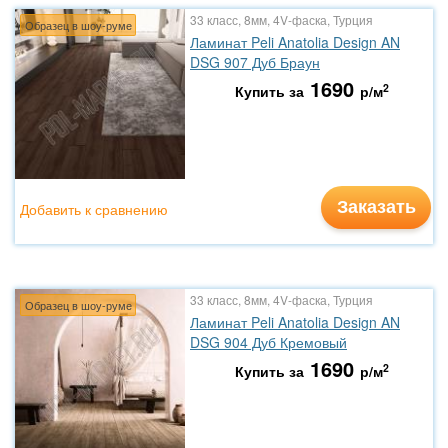
33 класс, 8мм, 4V-фаска, Турция
Образец в шоу-руме
Ламинат Peli Anatolia Design AN
DSG 907 Дуб Браун
1690
2
Купить за
р/м
Заказать
Добавить к сравнению
33 класс, 8мм, 4V-фаска, Турция
Образец в шоу-руме
Ламинат Peli Anatolia Design AN
DSG 904 Дуб Кремовый
1690
2
Купить за
р/м