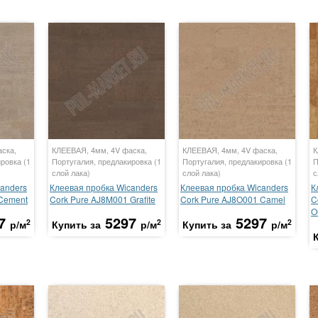
ска,
КЛЕЕВАЯ, 4мм, 4V фаска,
КЛЕЕВАЯ, 4мм, 4V фаска,
К
ровка (1
Португалия, предлакировка (1
Португалия, предлакировка (1
П
слой лака)
слой лака)
с
anders
Клеевая пробка Wicanders
Клеевая пробка Wicanders
К
 Cement
Cork Pure AJ8M001 Grafite
Cork Pure AJ8O001 Camel
C
O
7
5297
5297
2
2
2
р/м
Купить за
р/м
Купить за
р/м