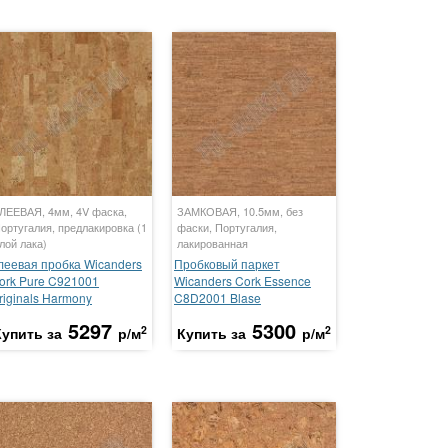
ЛЕЕВАЯ, 4мм, 4V фаска,
ЗАМКОВАЯ, 10.5мм, без
ортугалия, предлакировка (1
фаски, Португалия,
лой лака)
лакированная
леевая пробка Wicanders
Пробковый паркет
ork Pure C921001
Wicanders Cork Essence
riginals Harmony
C8D2001 Blase
5297
5300
2
2
Купить за
р/м
Купить за
р/м