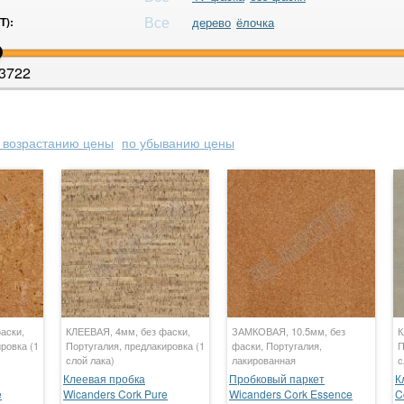
Все
Т):
дерево
ёлочка
3722
 возрастанию цены
по убыванию цены
аски,
КЛЕЕВАЯ, 4мм, без фаски,
ЗАМКОВАЯ, 10.5мм, без
К
ровка (1
Португалия, предлакировка (1
фаски, Португалия,
П
слой лака)
лакированная
с
Клеевая пробка
Пробковый паркет
К
e
Wicanders Cork Pure
Wicanders Cork Essence
C