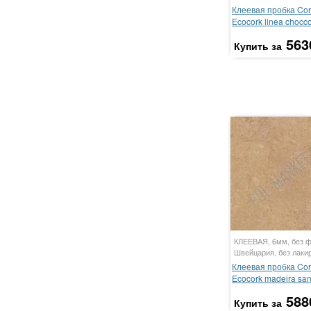
Клеевая пробка Cor
Ecocork linea chocc
563
Купить за
КЛЕЕВАЯ, 6мм, без ф
Швейцария, без лаки
Клеевая пробка Cor
Ecocork madeira sa
588
Купить за