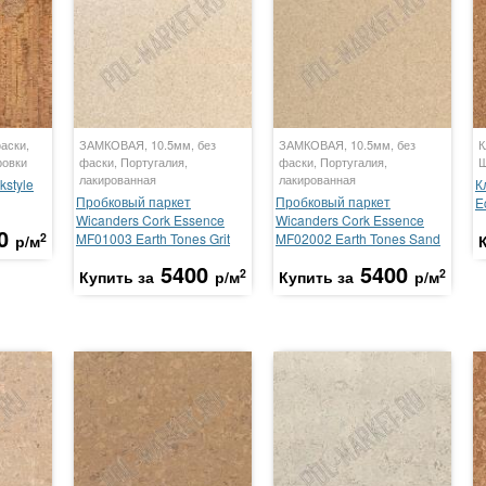
аски,
ЗАМКОВАЯ, 10.5мм, без
ЗАМКОВАЯ, 10.5мм, без
К
ровки
фаски, Португалия,
фаски, Португалия,
Ш
лакированная
лакированная
kstyle
К
Пробковый паркет
Пробковый паркет
E
Wicanders Cork Essence
Wicanders Cork Essence
0
2
MF01003 Earth Tones Grit
MF02002 Earth Tones Sand
р/м
5400
5400
2
2
Купить за
р/м
Купить за
р/м