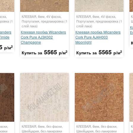
ска,
КЛЕЕВАЯ, 6мм, 4V фаска,
КЛЕЕВАЯ, 6мм, 4V фаска,
К
ровка (1
Португалия, предлакировка (1
Португалия, предлакировка (1
Ш
слой лака)
слой лака)
К
anders
Клеевая пробка Wicanders
Клеевая пробка Wicanders
E
Timide
Cork Pure AJ3K002
Cork Pure AJ4H003
Champagne
Moonlight
5
2
р/м
5565
5565
2
2
Купить за
р/м
Купить за
р/м
аски,
КЛЕЕВАЯ, 6мм, без фаски,
КЛЕЕВАЯ, 6мм, без фаски,
К
ровки
Швейцария, без лакировки
Швейцария, без лакировки
Ш