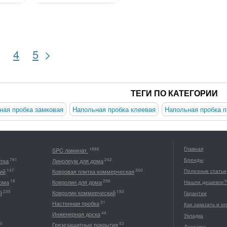
>
4
5
ТЕГИ ПО КАТЕГОРИИ
ная пробка замковая
Напольная пробка клеевая
Напольная пробка 
Главная
1886
SPC ламинат
Бренды
781
242
итка
Линолеум для дома
147
300
ий
Ковровая плитка коммерческая
Полезные статьи
18
256
дома
Ковролин для дома
Нашли дешевле?
235
193
й
Ковролин коммерческий
Гарантии
31
Настенная пробка
Как заказать и о
44
Инженерная доска
Укладка
0
53
Грязезащитные покрытия
Доставка