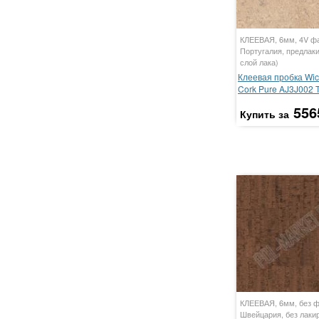
КЛЕЕВАЯ, 6мм, 4V фа
Португалия, предлаки
слой лака)
Клеевая пробка Wic
Cork Pure AJ3J002 
556
Купить за
КЛЕЕВАЯ, 6мм, без ф
Швейцария, без лаки