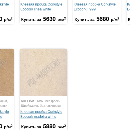
kstyle
Клеевая пробка Corkstyle
Клеевая пробка Corkstyle
К
o
Ecocork linea white
Ecocork P999
E
0
5630
5680
2
2
2
р/м
Купить за
р/м
Купить за
р/м
аски,
КЛЕЕВАЯ, 6мм, без фаски,
ровки
Швейцария, без лакировки
kstyle
Клеевая пробка Corkstyle
nd
Ecocork madeira white
0
5880
2
2
р/м
Купить за
р/м