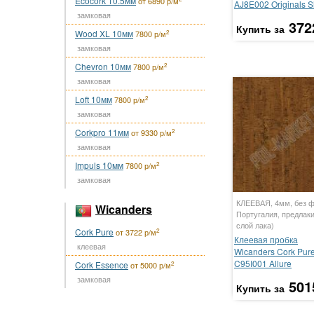
Ecocork 10.5мм
от 6890 р/м
AJ8E002 Originals S
замковая
372
Купить за
Wood XL 10мм
2
7800 р/м
замковая
Chevron 10мм
2
7800 р/м
замковая
Loft 10мм
2
7800 р/м
замковая
Corkpro 11мм
2
от 9330 р/м
замковая
Impuls 10мм
2
7800 р/м
замковая
КЛЕЕВАЯ, 4мм, без ф
Wicanders
Португалия, предлаки
слой лака)
Cork Pure
2
от 3722 р/м
Клеевая пробка
клеевая
Wicanders Cork Pur
C95I001 Allure
Cork Essence
2
от 5000 р/м
замковая
501
Купить за