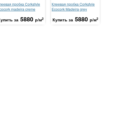
леевая пробка Corkstyle
Клеевая пробка Corkstyle
cocork madeira creme
Ecocork Madeira grey
5880
5880
2
2
Купить за
р/м
Купить за
р/м