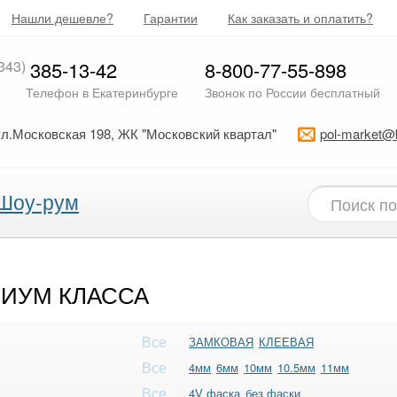
Нашли дешевле?
Гарантии
Как заказать и оплатить?
343)
385-13-42
8-800-77-55-898
Телефон в Екатеринбурге
Звонок по России бесплатный
ул.Московская 198, ЖК "Московский квартал"
pol-market@
Шоу-рум
ИУМ КЛАССА
Все
ЗАМКОВАЯ
КЛЕЕВАЯ
Все
4мм
6мм
10мм
10.5мм
11мм
Все
4V фаска
без фаски