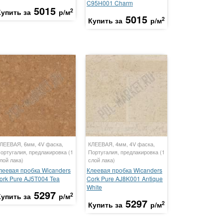
C95H001 Charm
5015
2
Купить за
р/м
5015
2
Купить за
р/м
ЛЕЕВАЯ, 6мм, 4V фаска,
КЛЕЕВАЯ, 4мм, 4V фаска,
ортугалия, предлакировка (1
Португалия, предлакировка (1
лой лака)
слой лака)
леевая пробка Wicanders
Клеевая пробка Wicanders
ork Pure AJ5T004 Tea
Cork Pure AJ8K001 Antique
White
5297
2
Купить за
р/м
5297
2
Купить за
р/м