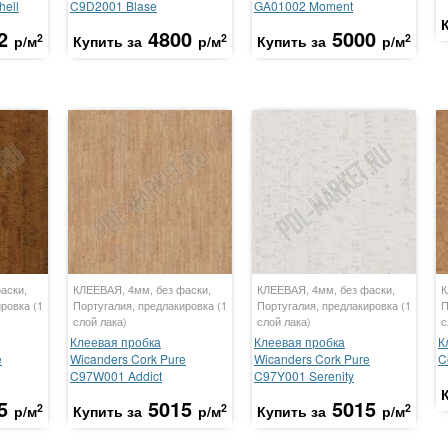
hell
C9D2001 Blase
GA01002 Moment
2
4800
5000
2
2
2
р/м
Купить за
р/м
Купить за
р/м
аски,
КЛЕЕВАЯ, 4мм, без фаски,
КЛЕЕВАЯ, 4мм, без фаски,
К
ровка (1
Португалия, предлакировка (1
Португалия, предлакировка (1
П
слой лака)
слой лака)
с
Клеевая пробка
Клеевая пробка
К
e
Wicanders Cork Pure
Wicanders Cork Pure
C
C97W001 Addict
C97Y001 Serenity
5
5015
5015
2
2
2
р/м
Купить за
р/м
Купить за
р/м