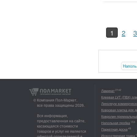
1
2
3
Наполь
2142
Ламинат
Клеевая LVT (ПВХ) пл
© Компания Пол-Маркет,
Линолеум коммерческ
все права защищены 2026.
Ковровая плитка для 
Вся информация,
Ковролин премиальны
предоставленная на сайте,
153
Напольная пробка
касающаяся стоимости
45
Паркетная доска
товаров и услуг не является
1
Искусственная трава
офертой определяемой в