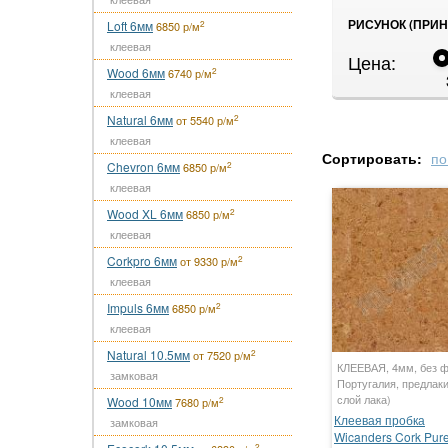
РИСУНОК (ПРИН
Loft 6мм
2
6850 р/м
клеевая
Цена:
Wood 6мм
2
6740 р/м
клеевая
Natural 6мм
2
от 5540 р/м
клеевая
Сортировать:
по
Chevron 6мм
2
6850 р/м
клеевая
Wood XL 6мм
2
6850 р/м
клеевая
Corkpro 6мм
2
от 9330 р/м
клеевая
Impuls 6мм
2
6850 р/м
клеевая
Natural 10.5мм
2
от 7520 р/м
КЛЕЕВАЯ, 4мм, без ф
замковая
Португалия, предлаки
слой лака)
Wood 10мм
2
7680 р/м
Клеевая пробка
замковая
Wicanders Cork Pur
2