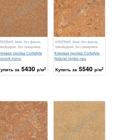
ЛЕЕВАЯ, 6мм, без фаски,
КЛЕЕВАЯ, 6мм, без фаски,
вейцария, без лакировки
Швейцария, без лакировки
леевая пробка Corkstyle
Клеевая пробка Corkstyle
cocork mono
Natural rombo neu
5430
5540
2
2
Купить за
р/м
Купить за
р/м