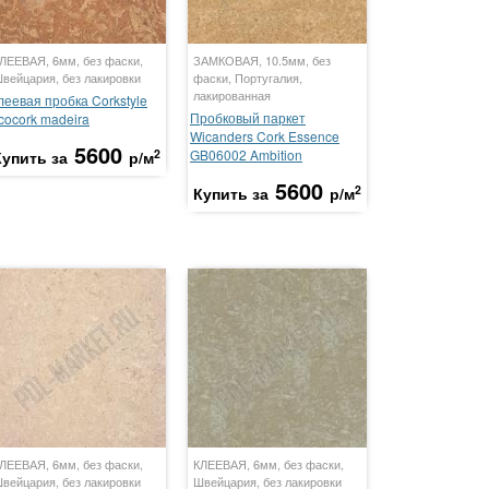
ЛЕЕВАЯ, 6мм, без фаски,
ЗАМКОВАЯ, 10.5мм, без
вейцария, без лакировки
фаски, Португалия,
лакированная
леевая пробка Corkstyle
Пробковый паркет
cocork madeira
Wicanders Cork Essence
5600
2
GB06002 Ambition
Купить за
р/м
5600
2
Купить за
р/м
ЛЕЕВАЯ, 6мм, без фаски,
КЛЕЕВАЯ, 6мм, без фаски,
вейцария, без лакировки
Швейцария, без лакировки