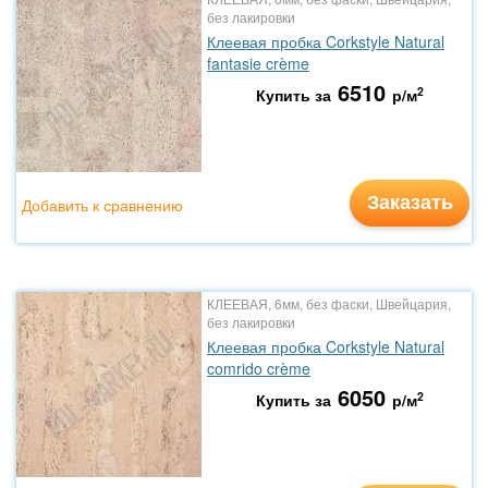
без лакировки
Клеевая пробка Corkstyle Natural
fantasie crème
6510
2
Купить за
р/м
Заказать
Добавить к сравнению
КЛЕЕВАЯ, 6мм, без фаски, Швейцария,
без лакировки
Клеевая пробка Corkstyle Natural
comrido crème
6050
2
Купить за
р/м