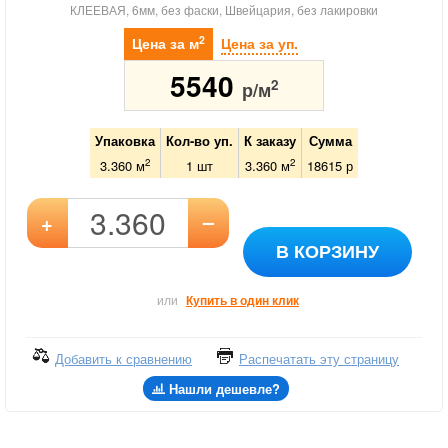
КЛЕЕВАЯ, 6мм, без фаски, Швейцария, без лакировки
2
Цена за м
Цена за уп.
5540
2
р/м
Упаковка
Кол-во уп.
К заказу
Сумма
2
2
3.360 м
1
шт
3.360
м
18615
р
–
+
В КОРЗИНУ
или
Купить в один клик
Добавить к сравнению
Распечатать эту страницу
Нашли дешевле?