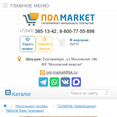
ГЛАВНОЕ МЕНЮ
+7(343)
385-13-42
8-800-77-55-898
В корзине:
пусто
Задать
Заказать
вопрос
звонок
Шоу-рум:
Екатеринбург, ул.Московская 198,
ЖК "Московский квартал"
pol-market@bk.ru
Каталог
→
Напольная пробка
→
Corkstyle (Швейцария)
→
Natural 6мм (клеевая)