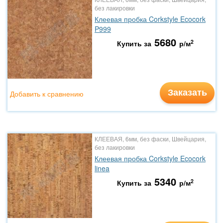
без лакировки
Клеевая пробка Corkstyle Ecocork
P999
5680
2
Купить за
р/м
Заказать
Добавить к сравнению
КЛЕЕВАЯ, 6мм, без фаски, Швейцария,
без лакировки
Клеевая пробка Corkstyle Ecocork
linea
5340
2
Купить за
р/м