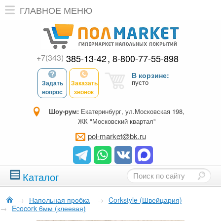
ГЛАВНОЕ МЕНЮ
+7(343)
385-13-42
8-800-77-55-898
В корзине:
пусто
Задать
Заказать
вопрос
звонок
Шоу-рум:
Екатеринбург, ул.Московская 198,
ЖК "Московский квартал"
pol-market@bk.ru
Каталог
→
Напольная пробка
→
Corkstyle (Швейцария)
→
Ecocork 6мм (клеевая)