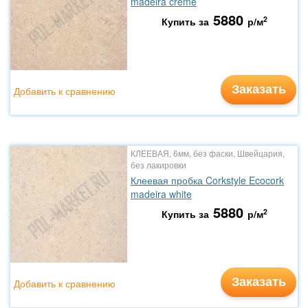
madeira creme
5880
2
Купить за
р/м
Заказать
Добавить к сравнению
КЛЕЕВАЯ, 6мм, без фаски, Швейцария,
без лакировки
Клеевая пробка Corkstyle Ecocork
madeira white
5880
2
Купить за
р/м
Заказать
Добавить к сравнению