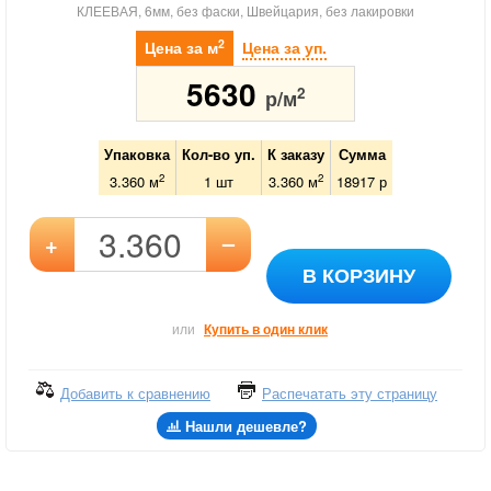
КЛЕЕВАЯ, 6мм, без фаски, Швейцария, без лакировки
2
Цена за м
Цена за уп.
5630
2
р/м
Упаковка
Кол-во уп.
К заказу
Сумма
2
2
3.360 м
1
шт
3.360
м
18917
р
–
+
В КОРЗИНУ
или
Купить в один клик
Добавить к сравнению
Распечатать эту страницу
Нашли дешевле?