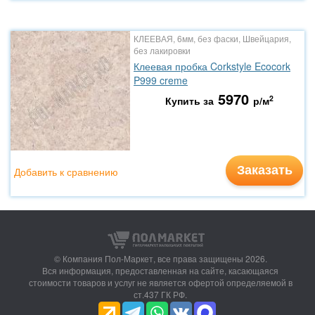
КЛЕЕВАЯ, 6мм, без фаски, Швейцария,
без лакировки
Клеевая пробка Corkstyle Ecocork
P999 creme
5970
2
Купить за
р/м
Заказать
Добавить к сравнению
© Компания Пол-Маркет,
все права защищены 2026.
Вся информация, предоставленная на сайте, касающаяся
стоимости товаров и услуг не является офертой определяемой в
ст.437 ГК РФ.