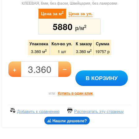
КЛЕЕВАЯ, 6мм, без фаски, Швейцария, без лакировки
2
Цена за м
Цена за уп.
5880
2
р/м
Упаковка
Кол-во уп.
К заказу
Сумма
2
2
3.360 м
1
шт
3.360
м
19757
р
–
+
В КОРЗИНУ
или
Купить в один клик
Добавить к сравнению
Распечатать эту страницу
Нашли дешевле?