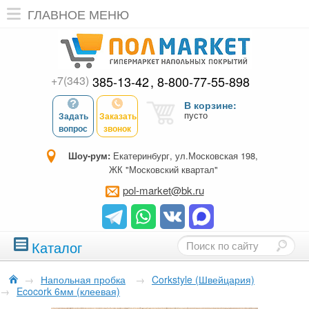
ГЛАВНОЕ МЕНЮ
+7(343)
385-13-42
8-800-77-55-898
В корзине:
пусто
Задать
Заказать
вопрос
звонок
Шоу-рум:
Екатеринбург, ул.Московская 198,
ЖК "Московский квартал"
pol-market@bk.ru
Каталог
→
Напольная пробка
→
Corkstyle (Швейцария)
→
Ecocork 6мм (клеевая)