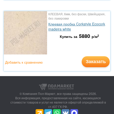
КЛЕЕВАЯ, 6мм, без фаски, Швейцария,
без лакировки
Клеевая пробка Corkstyle Ecocork
madeira white
5880
2
Купить за
р/м
Заказать
Добавить к сравнению
© Компания Пол-Маркет,
все права защищены 2026.
Вся информация, предоставленная на сайте, касающаяся
стоимости товаров и услуг не является офертой определяемой в
ст.437 ГК РФ.