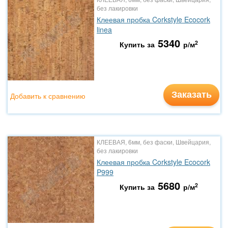
без лакировки
Клеевая пробка Corkstyle Ecocork
linea
5340
2
Купить за
р/м
Заказать
Добавить к сравнению
КЛЕЕВАЯ, 6мм, без фаски, Швейцария,
без лакировки
Клеевая пробка Corkstyle Ecocork
P999
5680
2
Купить за
р/м