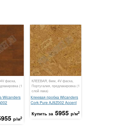
4V фаска,
КЛЕЕВАЯ, 6мм, 4V фаска,
длакировка (1
Португалия, предлакировка (1
слой лака)
а Wicanders
Клеевая пробка Wicanders
G002
Cork Pure AJ9Z002 Accent
5955
2
Купить за
р/м
5955
2
р/м