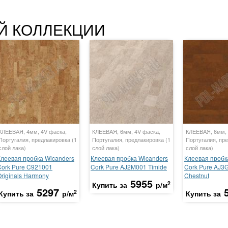
Й КОЛЛЕКЦИИ
КЛЕЕВАЯ, 4мм, 4V фаска,
КЛЕЕВАЯ, 6мм, 4V фаска,
КЛЕЕВАЯ, 6мм, 
Португалия, предлакировка (1
Португалия, предлакировка (1
Португалия, пре
слой лака)
слой лака)
слой лака)
Клеевая пробка Wicanders
Клеевая пробка Wicanders
Клеевая пробк
Cork Pure C921001
Cork Pure AJ2M001 Timide
Cork Pure AJ3
riginals Harmony
Chestnut
5955
2
Купить за
р/м
5297
2
Купить за
р/м
Купить за