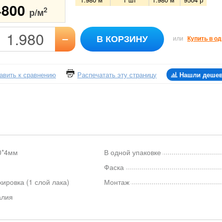
4800
2
р/м
–
В КОРЗИНУ
или
Купить в од
авить к сравнению
Распечатать эту страницу
Нашли деше
0*4мм
В одной упаковке
Фаска
ировка (1 слой лака)
Монтаж
алия