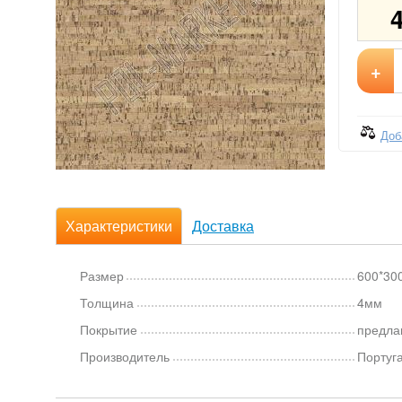
+
Доб
Характеристики
Доставка
Размер
600*30
Толщина
4мм
Покрытие
предлак
Производитель
Португ