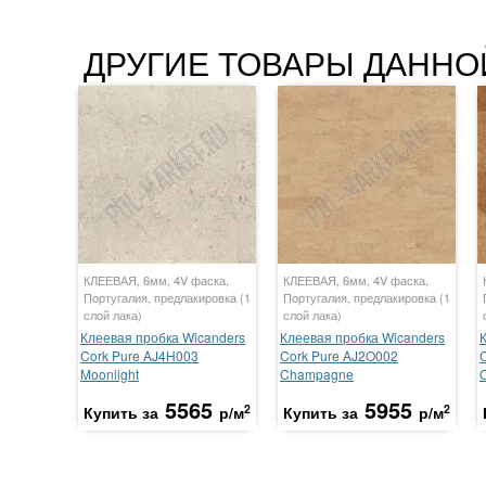
ДРУГИЕ ТОВАРЫ ДАННО
КЛЕЕВАЯ, 6мм, 4V фаска,
КЛЕЕВАЯ, 6мм, 4V фаска,
Португалия, предлакировка (1
Португалия, предлакировка (1
слой лака)
слой лака)
Клеевая пробка Wicanders
Клеевая пробка Wicanders
Cork Pure AJ4H003
Cork Pure AJ2O002
Moonlight
Champagne
O
5565
5955
2
2
Купить за
р/м
Купить за
р/м