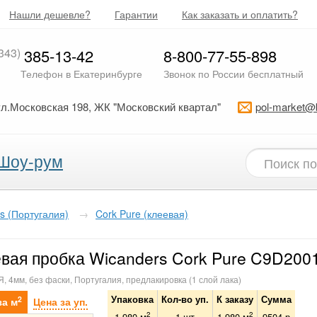
Нашли дешевле?
Гарантии
Как заказать и оплатить?
343)
385-13-42
8-800-77-55-898
Телефон в Екатеринбурге
Звонок по России бесплатный
ул.Московская 198, ЖК "Московский квартал"
pol-market@
Шоу-рум
s (Португалия)
→
Cork Pure (клеевая)
вая пробка Wicanders Cork Pure C9D2001
 4мм, без фаски, Португалия, предлакировка (1 слой лака)
Упаковка
Кол-во уп.
К заказу
Сумма
2
за м
Цена за уп.
2
2
1.980 м
1
шт
1.980
м
9504
р