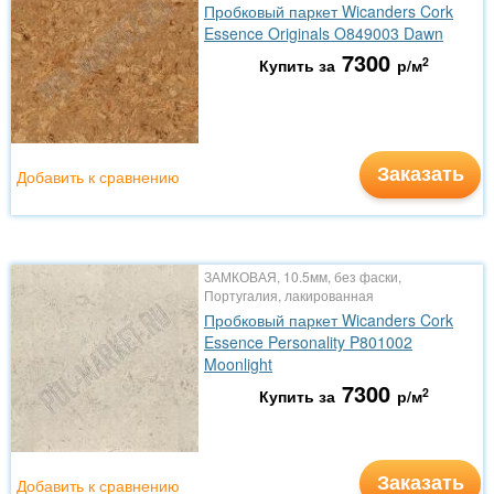
Пробковый паркет Wicanders Cork
Essence Originals O849003 Dawn
7300
2
Купить за
р/м
Заказать
Добавить к сравнению
ЗАМКОВАЯ, 10.5мм, без фаски,
Португалия, лакированная
Пробковый паркет Wicanders Cork
Essence Personality P801002
Moonlight
7300
2
Купить за
р/м
Заказать
Добавить к сравнению