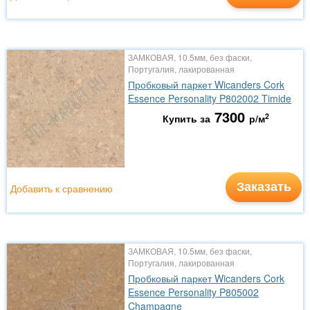
ЗАМКОВАЯ, 10.5мм, без фаски,
Португалия, лакированная
Пробковый паркет Wicanders Cork
Essence Personality P802002 Timide
7300
2
Купить за
р/м
Заказать
Добавить к сравнению
ЗАМКОВАЯ, 10.5мм, без фаски,
Португалия, лакированная
Пробковый паркет Wicanders Cork
Essence Personality P805002
Champagne