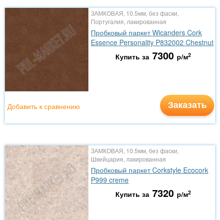
ЗАМКОВАЯ, 10.5мм, без фаски,
Португалия, лакированная
Пробковый паркет Wicanders Cork
Essence Personality P832002 Chestnut
7300
2
Купить за
р/м
Заказать
Добавить к сравнению
ЗАМКОВАЯ, 10.5мм, без фаски,
Швейцария, лакированная
Пробковый паркет Corkstyle Ecocork
P999 creme
7320
2
Купить за
р/м