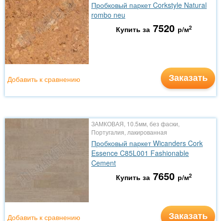
Пробковый паркет Corkstyle Natural
rombo neu
7520
2
Купить за
р/м
Заказать
Добавить к сравнению
ЗАМКОВАЯ, 10.5мм, без фаски,
Португалия, лакированная
Пробковый паркет Wicanders Cork
Essence C85L001 Fashionable
Cement
7650
2
Купить за
р/м
Заказать
Добавить к сравнению