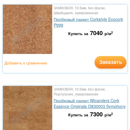
ЗАМКОВАЯ, 10.5мм, без фаски,
Швейцария, лакированная
Пробковый паркет Corkstyle Ecocork
P999
7040
2
Купить за
р/м
Заказать
Добавить к сравнению
ЗАМКОВАЯ, 10.5мм, без фаски,
Португалия, лакированная
Пробковый паркет Wicanders Cork
Essence Originals O830003 Symphony
7300
2
Купить за
р/м