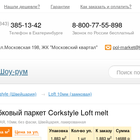
Нашли дешевле?
Гарантии
Как заказать и оплатить?
343)
385-13-42
8-800-77-55-898
Телефон в Екатеринбурге
Звонок по России бесплатный
ул.Московская 198, ЖК "Московский квартал"
pol-market@
Шоу-рум
style (Швейцария)
→
Loft 10мм (замковая)
ковый паркет Corkstyle Loft melt
Я, 10мм, без фаски, Швейцария, лакированная
Упаковка
Кол-во уп.
К заказу
Сумма
2
за м
Цена за уп.
2
2
1.883 м
1
шт
1.883
м
14688
р