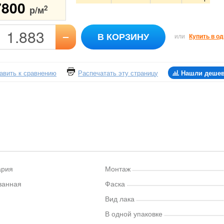
7800
2
р/м
–
В КОРЗИНУ
или
Купить в од
авить к сравнению
Распечатать эту страницу
Нашли деше
ария
Монтаж
ванная
Фаска
Вид лака
В одной упаковке