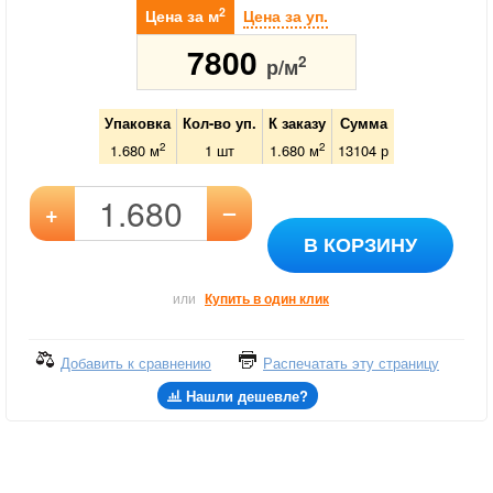
2
Цена за м
Цена за уп.
7800
2
р/м
Упаковка
Кол-во уп.
К заказу
Сумма
2
2
1.680 м
1
шт
1.680
м
13104
р
–
+
В КОРЗИНУ
или
Купить в один клик
Добавить к сравнению
Распечатать эту страницу
Нашли дешевле?