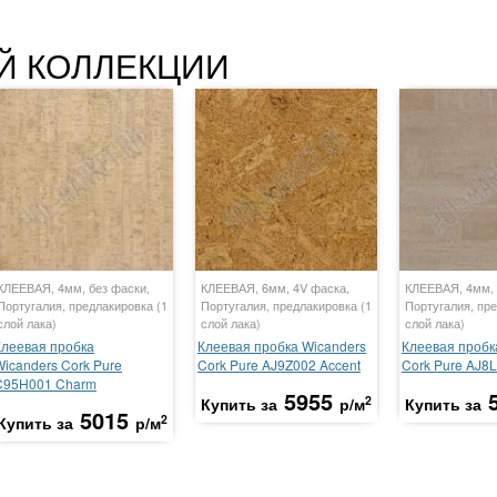
Й КОЛЛЕКЦИИ
КЛЕЕВАЯ, 4мм, без фаски,
КЛЕЕВАЯ, 6мм, 4V фаска,
КЛЕЕВАЯ, 4мм, 
Португалия, предлакировка (1
Португалия, предлакировка (1
Португалия, пре
слой лака)
слой лака)
слой лака)
Клеевая пробка
Клеевая пробка Wicanders
Клеевая пробк
Wicanders Cork Pure
Cork Pure AJ9Z002 Accent
Cork Pure AJ8
C95H001 Charm
5955
2
Купить за
р/м
Купить за
5015
2
Купить за
р/м