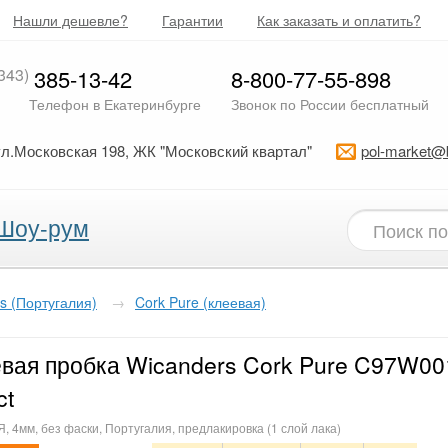
Нашли дешевле?
Гарантии
Как заказать и оплатить?
343)
385-13-42
8-800-77-55-898
Телефон в Екатеринбурге
Звонок по России бесплатный
ул.Московская 198, ЖК "Московский квартал"
pol-market@
Шоу-рум
s (Португалия)
→
Cork Pure (клеевая)
вая пробка Wicanders Cork Pure C97W00
ct
 4мм, без фаски, Португалия, предлакировка (1 слой лака)