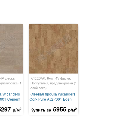
4V фаска,
КЛЕЕВАЯ, 6мм, 4V фаска,
длакировка (1
Португалия, предлакировка (1
слой лака)
а Wicanders
Клеевая пробка Wicanders
L001 Cement
Cork Pure AJ2P001 Eden
5297
5955
2
2
р/м
Купить за
р/м