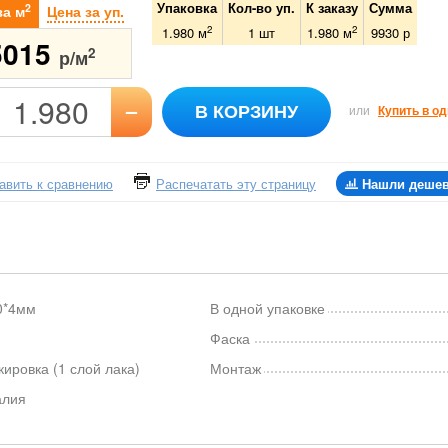
Упаковка
Кол-во уп.
К заказу
Сумма
2
за м
Цена за уп.
2
2
1.980 м
1
шт
1.980
м
9930
р
5015
2
р/м
–
В КОРЗИНУ
или
Купить в од
авить к сравнению
Распечатать эту страницу
Нашли деше
0*4мм
В одной упаковке
Фаска
ировка (1 слой лака)
Монтаж
алия