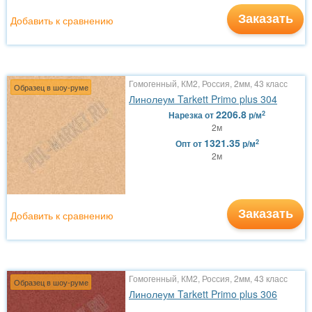
Заказать
Добавить к сравнению
Гомогенный, КМ2, Россия, 2мм, 43 класс
Образец в шоу-руме
Линолеум Tarkett Primo plus 304
2206.8
2
Нарезка
от
р/м
2м
1321.35
2
Опт
от
р/м
2м
Заказать
Добавить к сравнению
Гомогенный, КМ2, Россия, 2мм, 43 класс
Образец в шоу-руме
Линолеум Tarkett Primo plus 306