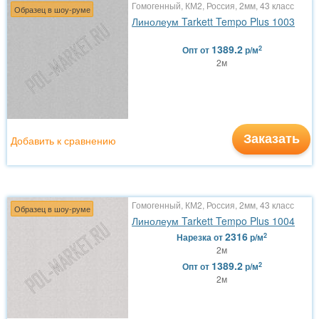
Гомогенный, КМ2, Россия, 2мм, 43 класс
Образец в шоу-руме
Линолеум Tarkett Tempo Plus 1003
1389.2
2
Опт
от
р/м
2м
Заказать
Добавить к сравнению
Гомогенный, КМ2, Россия, 2мм, 43 класс
Образец в шоу-руме
Линолеум Tarkett Tempo Plus 1004
2316
2
Нарезка
от
р/м
2м
1389.2
2
Опт
от
р/м
2м