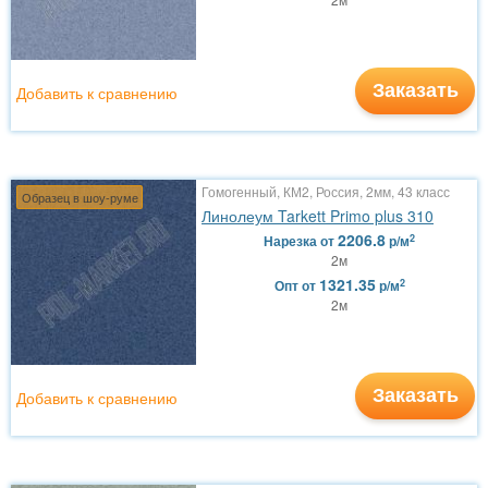
Заказать
Добавить к сравнению
Гомогенный, КМ2, Россия, 2мм, 43 класс
Образец в шоу-руме
Линолеум Tarkett Primo plus 310
2206.8
2
Нарезка
от
р/м
2м
1321.35
2
Опт
от
р/м
2м
Заказать
Добавить к сравнению