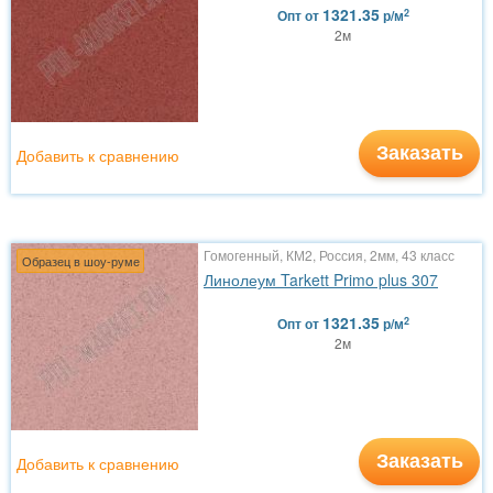
1321.35
2
Опт
от
р/м
2м
Заказать
Добавить к сравнению
Гомогенный, КМ2, Россия, 2мм, 43 класс
Образец в шоу-руме
Линолеум Tarkett Primo plus 307
1321.35
2
Опт
от
р/м
2м
Заказать
Добавить к сравнению