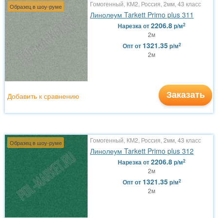
Гомогенный, КМ2, Россия, 2мм, 43 класс
Образец в шоу-руме
Линолеум Tarkett Primo plus 311
2206.8
2
Нарезка
от
р/м
2м
1321.35
2
Опт
от
р/м
2м
Заказать
Добавить к сравнению
Гомогенный, КМ2, Россия, 2мм, 43 класс
Образец в шоу-руме
Линолеум Tarkett Primo plus 312
2206.8
2
Нарезка
от
р/м
2м
1321.35
2
Опт
от
р/м
2м