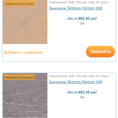
Гомогенный, КМ2, Россия, 2мм, 41 класс
Образец в шоу-руме
Линолеум Sinteros Horizon 008
882.05
2
Опт
от
р/м
2м
Заказать
Добавить к сравнению
Гомогенный, КМ2, Россия, 2мм, 41 класс
Образец в шоу-руме
Линолеум Sinteros Horizon 009
882.05
2
Опт
от
р/м
2м