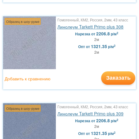
Гомогенный, КМ2, Россия, 2мм, 43 класс
Образец в шоу-руме
Линолеум Tarkett Primo plus 308
2206.8
2
Нарезка
от
р/м
2м
1321.35
2
Опт
от
р/м
2м
Заказать
Добавить к сравнению
Гомогенный, КМ2, Россия, 2мм, 43 класс
Образец в шоу-руме
Линолеум Tarkett Primo plus 309
2206.8
2
Нарезка
от
р/м
2м
1321.35
2
Опт
от
р/м
2м