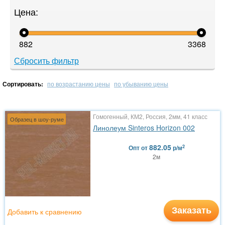
Цена:
882
3368
Сбросить фильтр
Сортировать:
по возрастанию цены
по убыванию цены
Гомогенный, КМ2, Россия, 2мм, 41 класс
Образец в шоу-руме
Линолеум Sinteros Horizon 002
882.05
2
Опт
от
р/м
2м
Заказать
Добавить к сравнению