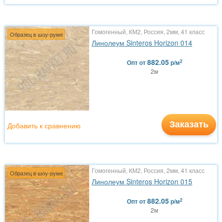
Гомогенный, КМ2, Россия, 2мм, 41 класс
Образец в шоу-руме
Линолеум Sinteros Horizon 014
882.05
2
Опт
от
р/м
2м
Заказать
Добавить к сравнению
Гомогенный, КМ2, Россия, 2мм, 41 класс
Образец в шоу-руме
Линолеум Sinteros Horizon 015
882.05
2
Опт
от
р/м
2м