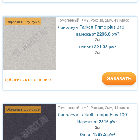
Гомогенный, КМ2, Россия, 2мм, 43 класс
Образец в шоу-руме
Линолеум Tarkett Primo plus 316
2206.8
2
Нарезка
от
р/м
2м
1321.35
2
Опт
от
р/м
2м
Заказать
Добавить к сравнению
Гомогенный, КМ2, Россия, 2мм, 43 класс
Образец в шоу-руме
Линолеум Tarkett Tempo Plus 1001
2316
2
Нарезка
от
р/м
2м
1389.2
2
Опт
от
р/м
2м