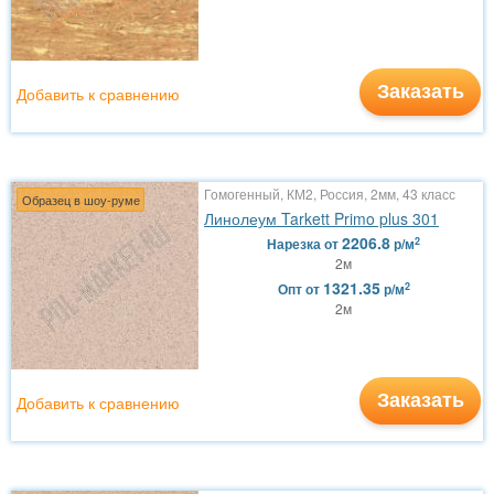
Заказать
Добавить к сравнению
Гомогенный, КМ2, Россия, 2мм, 43 класс
Образец в шоу-руме
Линолеум Tarkett Primo plus 301
2206.8
2
Нарезка
от
р/м
2м
1321.35
2
Опт
от
р/м
2м
Заказать
Добавить к сравнению