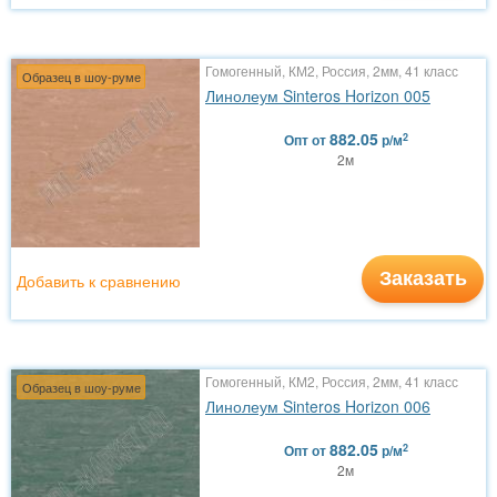
Гомогенный, КМ2, Россия, 2мм, 41 класс
Образец в шоу-руме
Линолеум Sinteros Horizon 005
882.05
2
Опт
от
р/м
2м
Заказать
Добавить к сравнению
Гомогенный, КМ2, Россия, 2мм, 41 класс
Образец в шоу-руме
Линолеум Sinteros Horizon 006
882.05
2
Опт
от
р/м
2м