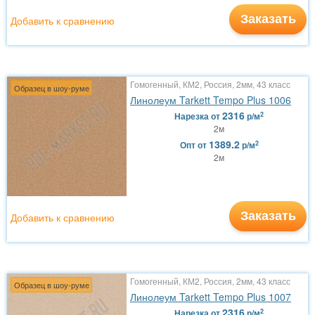
Заказать
Добавить к сравнению
Гомогенный, КМ2, Россия, 2мм, 43 класс
Образец в шоу-руме
Линолеум Tarkett Tempo Plus 1006
2316
2
Нарезка
от
р/м
2м
1389.2
2
Опт
от
р/м
2м
Заказать
Добавить к сравнению
Гомогенный, КМ2, Россия, 2мм, 43 класс
Образец в шоу-руме
Линолеум Tarkett Tempo Plus 1007
2316
2
Нарезка
от
р/м