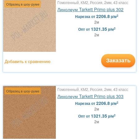
Гомогенный, КМ2, Россия, 2мм, 43 класс
Образец в шоу-руме
Линолеум Tarkett Primo plus 302
2206.8
2
Нарезка
от
р/м
2м
1321.35
2
Опт
от
р/м
2м
Заказать
Добавить к сравнению
Гомогенный, КМ2, Россия, 2мм, 43 класс
Образец в шоу-руме
Линолеум Tarkett Primo plus 303
2206.8
2
Нарезка
от
р/м
2м
1321.35
2
Опт
от
р/м
2м