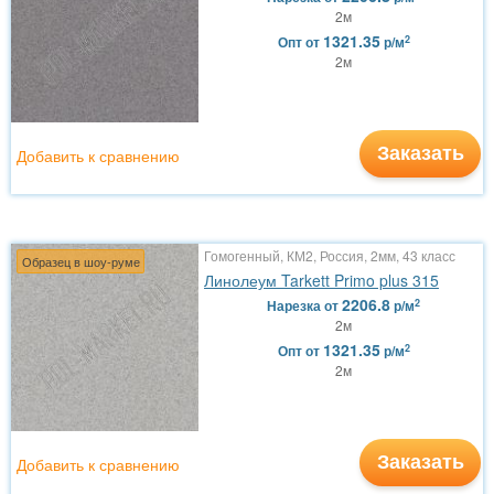
2м
1321.35
2
Опт
от
р/м
2м
Заказать
Добавить к сравнению
Гомогенный, КМ2, Россия, 2мм, 43 класс
Образец в шоу-руме
Линолеум Tarkett Primo plus 315
2206.8
2
Нарезка
от
р/м
2м
1321.35
2
Опт
от
р/м
2м
Заказать
Добавить к сравнению