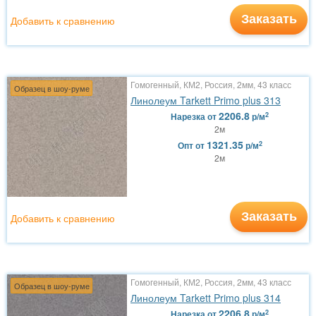
Заказать
Добавить к сравнению
Гомогенный, КМ2, Россия, 2мм, 43 класс
Образец в шоу-руме
Линолеум Tarkett Primo plus 313
2206.8
2
Нарезка
от
р/м
2м
1321.35
2
Опт
от
р/м
2м
Заказать
Добавить к сравнению
Гомогенный, КМ2, Россия, 2мм, 43 класс
Образец в шоу-руме
Линолеум Tarkett Primo plus 314
2206.8
2
Нарезка
от
р/м